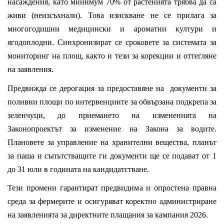
насаждения, като минимум 70% от растенията трябва да са
живи (неизсъхнали). Това изискване не се прилага за
многогодишни медицински и ароматни култури и
ягодоплодни. Синхронизират се сроковете за системата за
мониторинг на площ, както и тези за корекции и оттегляне
на заявления.
Предвижда се дерогация за предоставяне на документи за
поливни площи по интервенциите за обвързана подкрепа за
зеленчуци, до приемането на измененията на
Законопроектът за изменение на Закона за водите.
Плановете за управление на хранителни вещества, планът
за паша и съпътстващите ги документи ще се подават от 1
до 31 юли в годината на кандидатстване.
Тези промени гарантират предвидима и опростена правна
среда за фермерите и осигуряват коректно администриране
на заявленията за директните плащания за кампания 2026.