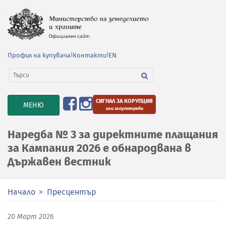
Профил на купувача
|
Контакти
|
EN
СИГНАЛ ЗА КОРУПЦИЯ
TOGGLE
МЕНЮ
или злоупотреби
NAVIGATION
Наредба № 3 за директните плащания
за Кампания 2026 е обнародвана в
Държавен вестник
Начало
Пресцентър
20 Март 2026