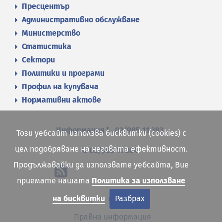
Пресцентър
Административно обслужване
Министерство
Статистика
Сектори
Политики и програми
Профил на купувача
Нормативни актове
Информация
02/985 11 383
Този уебсайт използва бисквитки (cookies) с
цел подобряване на неговата ефективност.
02/985 11 384
Продължавайки да използвате уебсайта, Вие
приемате нашата
Политика за използване
Карта на сайта
на бисквитки
Разбрах
Правна информация