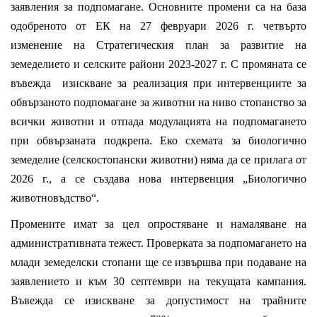
заявления за подпомагане. Основните промени са на база
одобреното от ЕК на 27 февруари 2026 г. четвърто
изменение на Стратегическия план за развитие на
земеделието и селските райони 2023-2027 г. С промяната се
въвежда изискване за реализация при интервенциите за
обвързаното подпомагане за животни на ниво стопанство за
всички животни и отпада модулацията на подпомагането
при обвързаната подкрепа. Еко схемата за биологично
земеделие (селскостопански животни) няма да се прилага от
2026 г., а се създава нова интервенция „Биологично
животновъдство“.
Промените имат за цел опростяване и намаляване на
административната тежест. Проверката за подпомагането на
млади земеделски стопани ще се извършва при подаване на
заявлението и към 30 септември на текущата кампания.
Въвежда се изискване за допустимост на трайните