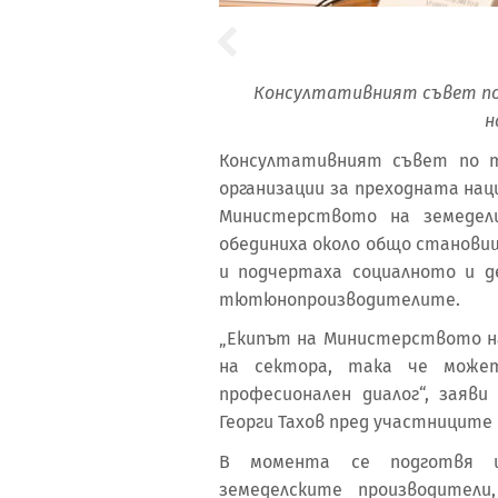
Консултативният съвет по
н
Консултативният съвет по 
организации за преходната нац
Министерството на земедел
обединиха около общо становищ
и подчертаха социалното и д
тютюнопроизводителите.
„Екипът на Министерството н
на сектора, така че може
професионален диалог“, заяв
Георги Тахов пред участниците
В момента се подготвя и
земеделските производител