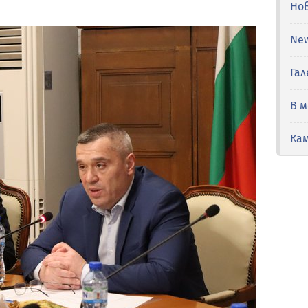
Но
Ne
Гал
В 
Ка