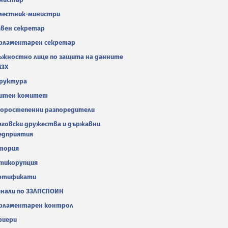
местник-министри
авен секретар
рламентарен секретар
ъжностно лице по защита на данните
МЗХ
руктура
итен комитет
оростепенни разпоредители
рговски дружества и държавни
едприятия
тория
тикорупция
ртификати
гнали по ЗЗЛПСПОИН
рламентарен контрол
риери