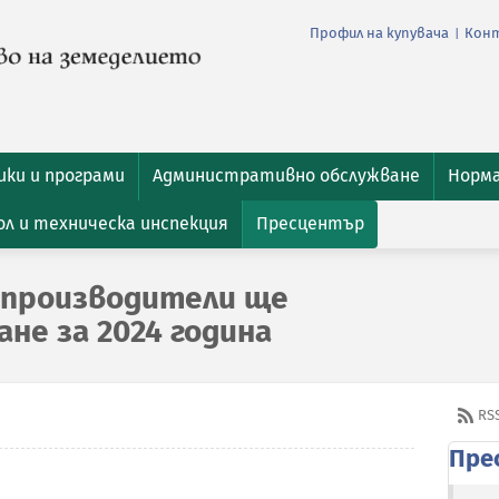
Профил на купувача
Кон
|
ки и програми
Административно обслужване
Норм
л и техническа инспекция
Пресцентър
производители ще
не за 2024 година
RS
Пре