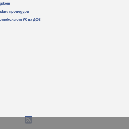
джет
ъжни процедури
отоколи от УС на ДФЗ