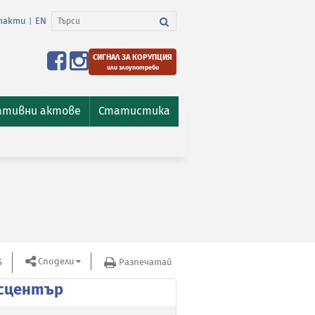
такти
EN
|
СИГНАЛ ЗА КОРУПЦИЯ
или злоупотреби
ативни актове
Статистика
Сподели
S
Разпечатай
сцентър