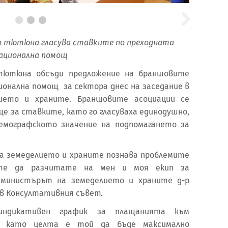
 тютюна гласува ставките по преходната
ационална помощ
тютюна обсъди предложение на браншовите
ионална помощ за сектора днес на заседание в
ието и храните. Браншовите асоциации се
е за ставките, като го гласуваха единодушно,
емографското значение на подпомагането за
а земеделието и храните познава проблемите
те да разчитате на мен и моя екип за
и министърът на земеделието и храните д-р
 в Консултативния съвет.
ндикативен график за плащанията към
и, като целта е той да бъде максимално