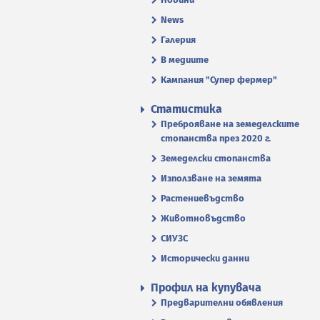
News
Галерия
В медиите
Кампания "Супер фермер"
Статистика
Преброяване на земеделските
стопанства през 2020 г.
Земеделски стопанства
Използване на земята
Растениевъдство
Животновъдство
СИУЗС
Исторически данни
Профил на купувача
Предварителни обявления