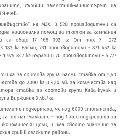
опаните, съобщи заместник-министърът на
 Янчев.
ниевъдство“ на МЗХ, 8 528 производители са
одна национална помощ за тютюн за кампания
тва са общо 17 168 092 кг. От тях 7 272
 183 кг Басми, 731 производители - 871 452 кг
 1 975 847 кг Бърлей и 70 производители - 5 777
ожиха за сортова група Басми ставка от 5,40
ества до 2000 кг и 4,10 лв. за количества над
ктора ставка за сортови групи Каба-кулак и
рупа Виржиния 3 лв./кг.
телите подчертаха, че над 6000 стопанства,
 са от най-малките – под 1 ха и подкрепата за
 икономически цели, и има своето значение за
ия срив в селските райони.