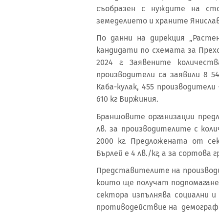
съобразен с нуждите на ст
земеделието и храните Янислав
По данни на дирекция „Расте
кандидати по схемата за Прех
2024 г. Заявените количес
производители са заявили 8 543
Каба-кулак, 455 производители -
610 кг Виржиния.
Браншовите организации предл
лв. за производителите с колич
2000 кг. Предложената от се
Бърлей е 4 лв./кг, а за сортова г
Представителите на производи
които ще получат подпомагане,
сектора изпълнява социални и
противодействие на демографск