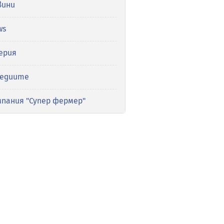
вини
ws
ерия
медиите
мпания "Супер фермер"