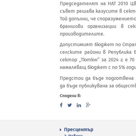
Председателят на НАТ 2010 Ц
съвет решава казусите в сектор
Той допълни, че споразумениет
браншови организации в се
производителите.
Допустимият бюджет по Страте
селските райони в Република 
сектор „Тютюн“ за 2024 г. е 70 
намаляващ бюджет с по 5% год
Предстои да бъде подготвена 
да бъде публикувана за общест
Сподели в:
Пресцентър
Новини