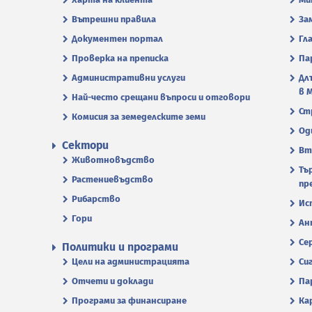
Вътрешни правила
За
Документен портал
Гл
Проверка на преписка
Па
Административни услуги
Дл
в 
Най-често срещани въпроси и отговори
Ст
Комисия за земеделските земи
Од
Сектори
Вт
Животновъдство
Тъ
Растениевъдство
пр
Рибарство
Ис
Гори
Ан
Се
Политики и програми
Цели на администрацията
Си
Отчети и доклади
Па
Програми за финансиране
Ка