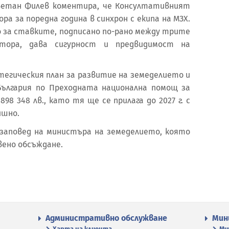
ветан Филев коментира, че Консултативният
а за поредна година в синхрон с екипа на МЗХ.
о за ставките, подписано по-рано между трите
ктора, дава сигурност и предвидимост на
гическия план за развитие на земеделието и
България по Преходната национална помощ за
898 348 лв., като тя ще се прилага до 2027 г. с
ишно.
заповед на министъра на земеделието, която
вено обсъждане.
Административно обслужване
Мин
Харта на клиента
Ми