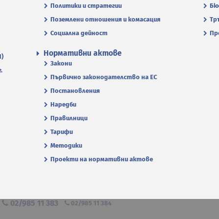
Политики и стратегии
Бю
Поземлени отношения и комасация
Тр
Социална дейност
Пр
Нормативни актове
П)
Закони
.
Първично законодателство на ЕС
Постановления
Наредби
Правилници
Тарифи
Методики
Проекти на нормативни актове
я
02/985 11 383
02/985 11 384