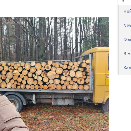
Но
Ne
Гал
В 
Ка