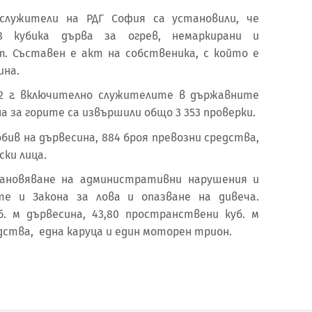
служители на РДГ София са установили, че
8 кубика дърва за огрев, немаркирани и
т. Съставен е акт на собственика, с който е
ина.
022 г. включително служителите в държавните
на за горите са извършили общо 3 353 проверки.
обив на дървесина, 884 броя превозни средства,
ски лица.
тановяване на административни нарушения и
те и Закона за лова и опазване на дивеча.
б. м дървесина, 43,80 пространствени куб. м
дства, една каруца и един моторен трион.