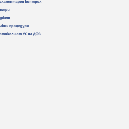
рламентарен контрол
риери
джет
ъжни процедури
отоколи от УС на ДФЗ