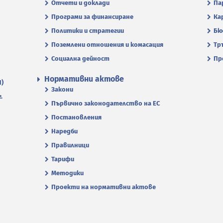
Отчети и доклади
Па
Програми за финансиране
Ка
Политики и стратегии
Бю
Поземлени отношения и комасация
Тр
Социална дейност
Пр
Нормативни актове
П)
Закони
.
Първично законодателство на ЕС
Постановления
Наредби
Правилници
Тарифи
Методики
Проекти на нормативни актове