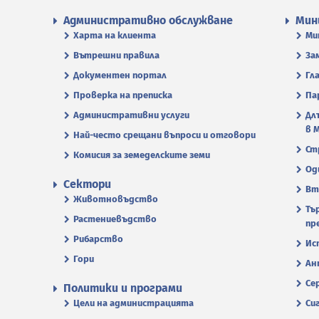
Административно обслужване
Мин
Харта на клиента
Ми
Вътрешни правила
За
Документен портал
Гл
Проверка на преписка
Па
Административни услуги
Дл
в 
Най-често срещани въпроси и отговори
Ст
Комисия за земеделските земи
Од
Сектори
Вт
Животновъдство
Тъ
Растениевъдство
пр
Рибарство
Ис
Гори
Ан
Се
Политики и програми
Цели на администрацията
Си