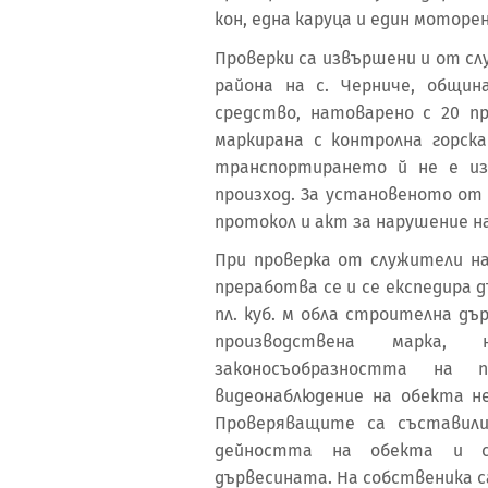
кон, една каруца и един моторе
Проверки са извършени и от сл
района на с. Черниче, общи
средство, натоварено с 20 пр
маркирана с контролна горска
транспортирането й не е из
произход. За установеното от
протокол и акт за нарушение на
При проверка от служители на
преработва се и се експедира д
пл. куб. м обла строителна дъ
производствена марка,
законосъобразността на 
видеонаблюдение на обекта н
Проверяващите са съставили
дейността на обекта и с
дървесината. На собственик