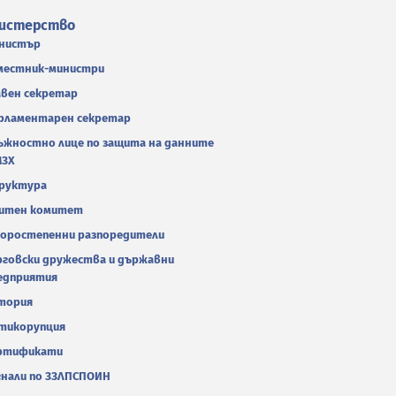
истерство
нистър
местник-министри
авен секретар
рламентарен секретар
ъжностно лице по защита на данните
МЗХ
руктура
итен комитет
оростепенни разпоредители
рговски дружества и държавни
едприятия
тория
тикорупция
ртификати
гнали по ЗЗЛПСПОИН