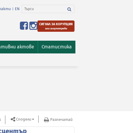
такти
EN
|
СИГНАЛ ЗА КОРУПЦИЯ
или злоупотреби
ативни актове
Статистика
Сподели
S
Разпечатай
сцентър