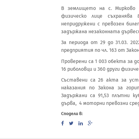
В землището на с. Мирково 
физическо лице съхранява 
непридружени с превозен биле
задържана незаконната дървес
За периода от 29 до 31.03. 2
предприятия по чл. 163 от Зако
Проверени са 1 003 обекта за д
16 риболовци и 360 други физиче
Съставени са 26 акта за ус
наказания по Закона за гори
Задържани са 91,53 плътни ку
дърва, 4 моторни превозни сре
Сподели в: