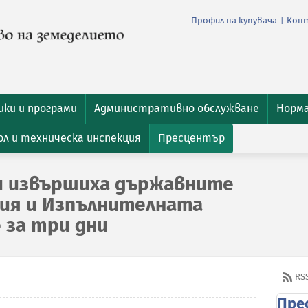
Профил на купувача
Кон
|
ки и програми
Административно обслужване
Норм
л и техническа инспекция
Пресцентър
и извършиха държавните
ия и Изпълнителната
 за три дни
RS
Пре