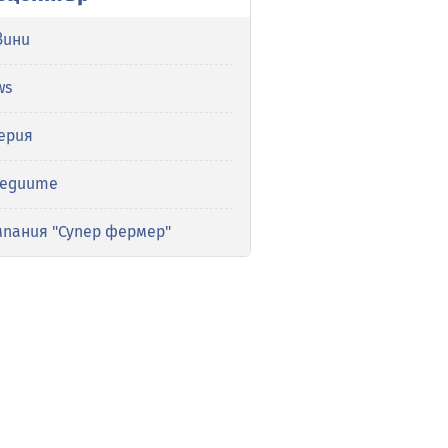
вини
ws
ерия
медиите
мпания "Супер фермер"