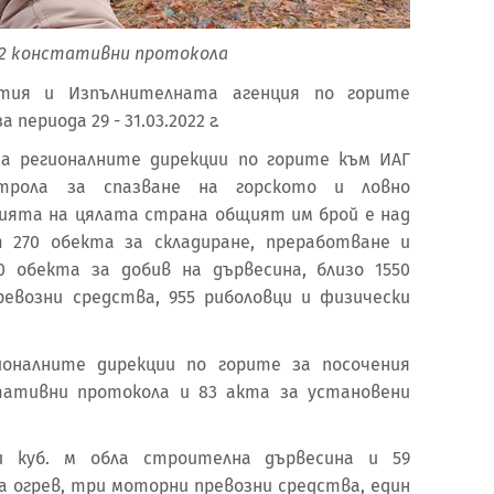
82 констативни протокола
ятия и Изпълнителната агенция по горите
периода 29 - 31.03.2022 г.
на регионалните дирекции по горите към ИАГ
нтрола за спазване на горското и ловно
ията на цялата страна общият им брой е над
т 270 обекта за складиране, преработване и
0 обекта за добив на дървесина, близо 1550
евозни средства, 955 риболовци и физически
ионалните дирекции по горите за посочения
тативни протокола и 83 акта за установени
и куб. м обла строителна дървесина и 59
а огрев, три моторни превозни средства, един