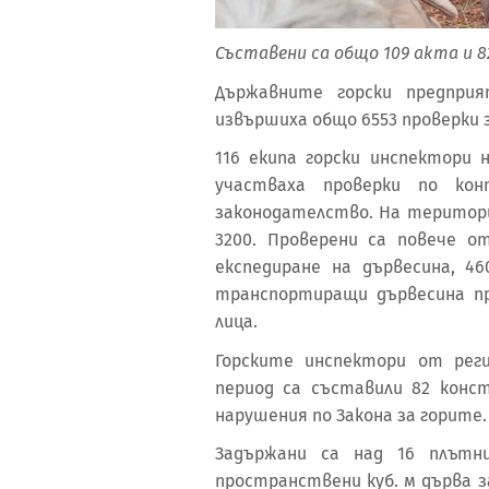
Съставени са общо 109 акта и 
Държавните горски предпри
извършиха общо 6553 проверки за 
116 екипа горски инспектори 
участваха проверки по ко
законодателство. На територ
3200. Проверени са повече о
експедиране на дървесина, 46
транспортиращи дървесина пр
лица.
Горските инспектори от рег
период са съставили 82 конс
нарушения по Закона за горите.
Задържани са над 16 плътн
пространствени куб. м дърва з