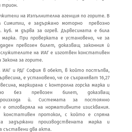
н трион.
ужители на Изпълнителна агенция по горите. В
на Симитли, е задържано моторно превозно
. куб. м дърва за огрев. Дървесината е била
 марка. При проверката е установено, че за
даден превозен билет, доказващ законния ѝ
 служителите на ИАГ е изготвен констативен
 Закона за горите.
 ИАГ и РДГ София в обект, в който постъпва,
ървесина, е установено, че се съхраняват 16,27
рвесина, маркирана с контролна горска марка и
 но без превозен билет, доказващ
произхода ѝ. Системата за постоянно
е е отговаряла на нормативните изисквания.
 констативен протокол, с който е спряна
а задържани производствената марка и
а са съставени два акта.