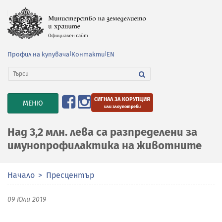
Профил на купувача
|
Контакти
|
EN
СИГНАЛ ЗА КОРУПЦИЯ
TOGGLE
МЕНЮ
или злоупотреби
NAVIGATION
Над 3,2 млн. лева са разпределени за
имунопрофилактика на животните
Начало
Пресцентър
09 Юли 2019