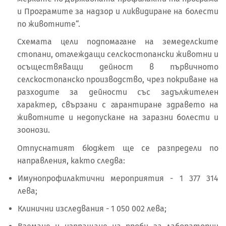
и Програмите за надзор и ликвидиране на болести
по животните“.
Схемата цели подпомагане на земеделските
стопани, отглеждащи селскостопански животни и
осъществяващи дейност в първичното
селскостопанско производство, чрез покриване на
разходите за дейности със задължителен
характер, свързани с гарантиране здравето на
животните и недопускане на заразни болести и
зоонози.
Отпуснатият бюджет ще се разпредели по
направления, както следва:
Имунопрофилактични мероприятия - 1 377 314
лева;
Клинични изследвания - 1 050 002 лева;