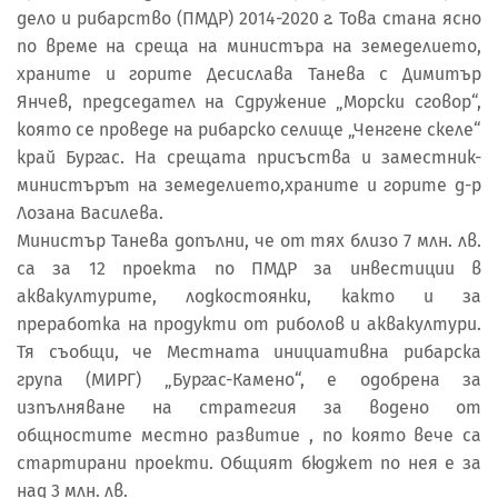
дело и рибарство (ПМДР) 2014-2020 г. Това стана ясно
по време на среща на министъра на земеделието,
храните и горите Десислава Танева с Димитър
Янчев, председател на Сдружение „Морски сговор“,
която се проведе на рибарско селище „Ченгене скеле“
край Бургас. На срещата присъства и заместник-
министърът на земеделието,храните и горите д-р
Лозана Василева.
Министър Танева допълни, че от тях близо 7 млн. лв.
са за 12 проекта по ПМДР за инвестиции в
аквакултурите, лодкостоянки, както и за
преработка на продукти от риболов и аквакултури.
Тя съобщи, че Местната инициативна рибарска
група (МИРГ) „Бургас-Камено“, е одобрена за
изпълняване на стратегия за водено от
общностите местно развитие , по която вече са
стартирани проекти. Общият бюджет по нея е за
над 3 млн. лв.