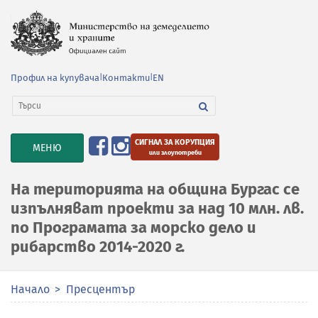
Профил на купувача
|
Контакти
|
EN
СИГНАЛ ЗА КОРУПЦИЯ
TOGGLE
МЕНЮ
или злоупотреби
NAVIGATION
На територията на община Бургас се
изпълняват проекти за над 10 млн. лв.
по Програмата за морско дело и
рибарство 2014-2020 г.
Начало
Пресцентър