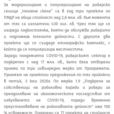
За модернизиране и популяризиране на рибарско
селище „Ченгене скеле“ са в ход три проекта по
ПМДР на обща стойност над 2,6 млн. лв. Към момента
от тях са изплатени 430 хил. лв. Чрез тях ще се
изгради лодкостоянка, която да обслужва рибарите
и подпомага техните дейности. С другите два
проекта ще се създаде етнографски комплекс, с
който да се популяризира местността.
Заради пандемията COVID-19, рибарският сектор е
подкрепен с над 17 млн. лв., като бяха отворени
приеми по три извънредни мерки от Програмата.
Приемът на проектни предложения по тях приключи
в петък, 3 юли 2020г. По мярка 1.9 „Подкрепа за
собственици на риболовни кораби и рибари за
преодоляване на икономическите последствия от
избухването на COVID-19, поради временно
преустановяване на риболовната дейност” има 100
% усвояемост. Подадени са 77 проекта на стойност