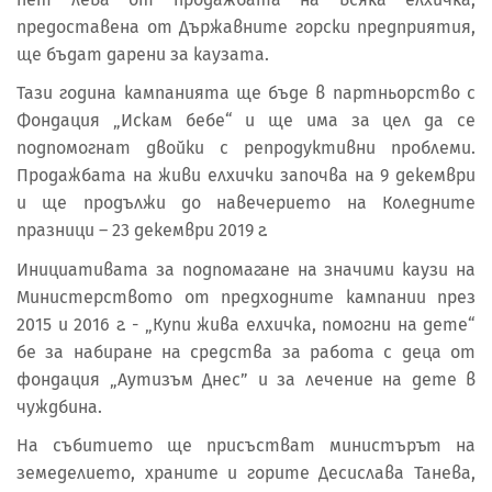
предоставена от Държавните горски предприятия,
ще бъдат дарени за каузата.
Тази година кампанията ще бъде в партньорство с
Фондация „Искам бебе“ и ще има за цел да се
подпомогнат двойки с репродуктивни проблеми.
Продажбата на живи елхички започва на 9 декември
и ще продължи до навечерието на Коледните
празници – 23 декември 2019 г.
Инициативата за подпомагане на значими каузи на
Министерството от предходните кампании през
2015 и 2016 г. - „Купи жива елхичка, помогни на дете“
бе за набиране на средства за работа с деца от
фондация „Аутизъм Днес” и за лечение на дете в
чуждбина.
На събитието ще присъстват министърът на
земеделието, храните и горите Десислава Танева,