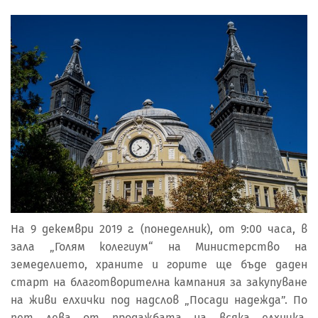
На 9 декември 2019 г. (понеделник), от 9:00 часа, в
зала „Голям колегиум“ на Министерство на
земеделието, храните и горите ще бъде даден
старт на благотворителна кампания за закупуване
на живи елхички под надслов „Посади надежда”. По
пет лева от продажбата на всяка елхичка,