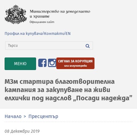
Профил на купувача
|
Контакти
|
EN
СИГНАЛ ЗА КОРУПЦИЯ
TOGGLE
МЕНЮ
или злоупотреби
NAVIGATION
МЗм стартира благотворителна
кампания за закупуване на живи
елхички под надслов „Посади надежда”
Начало
Пресцентър
08 Декември 2019