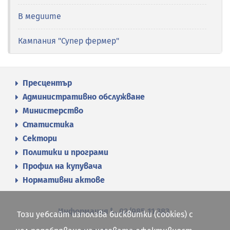
В медиите
Кампания "Супер фермер"
Пресцентър
Административно обслужване
Министерство
Статистика
Сектори
Политики и програми
Профил на купувача
Нормативни актове
Информация
02/985 11 383
Този уебсайт използва бисквитки (cookies) с