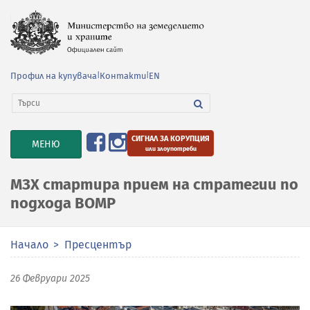
Профил на купувача
|
Контакти
|
EN
СИГНАЛ ЗА КОРУПЦИЯ
TOGGLE
МЕНЮ
или злоупотреби
NAVIGATION
МЗХ стартира прием на стратегии по
подхода ВОМР
Начало
Пресцентър
26 Февруари 2025