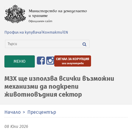
Профил на купувача
|
Контакти
|
EN
СИГНАЛ ЗА КОРУПЦИЯ
TOGGLE
МЕНЮ
или злоупотреби
NAVIGATION
МЗХ ще използва всички възможни
механизми да подкрепи
животновъдния сектор
Начало
Пресцентър
08 Юли 2026