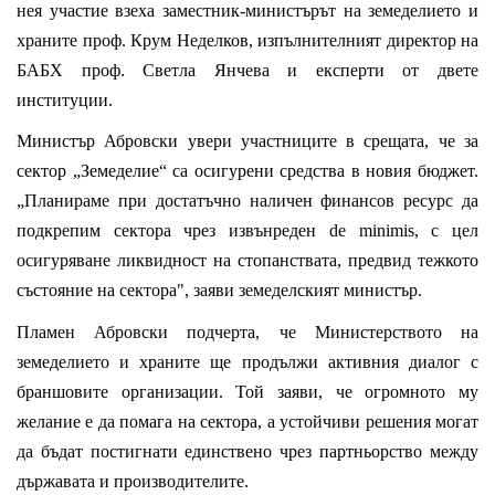
нея участие взеха заместник-министърът на земеделието и
храните проф. Крум Неделков, изпълнителният директор на
БАБХ проф. Светла Янчева и експерти от двете
институции.
Министър Абровски увери участниците в срещата, че за
сектор „Земеделие“ са осигурени средства в новия бюджет.
„Планираме при достатъчно наличен финансов ресурс да
подкрепим сектора чрез извънреден de minimis, с цел
осигуряване ликвидност на стопанствата, предвид тежкото
състояние на сектора", заяви земеделският министър.
Пламен Абровски подчерта, че Министерството на
земеделието и храните ще продължи активния диалог с
браншовите организации. Той заяви, че огромното му
желание е да помага на сектора, а устойчиви решения могат
да бъдат постигнати единствено чрез партньорство между
държавата и производителите.