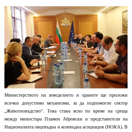
Министерството на земеделието и храните ще приложи
всички допустими механизми, за да подпомогне сектор
„Животновъдство“. Това стана ясно по време на среща
между министъра Пламен Абровски и представители на
Националната овцевъдна и козевъдна асоциация (НОКА). В