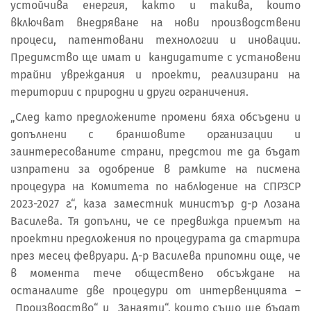
устойчива енергия, както и такива, които
включват внедряване на нови производствени
процеси, патентовани технологии и иновации.
Предимство ще имат и кандидатите с установени
трайни увреждания и проекти, реализирани на
територии с природни и други ограничения.
„След като предложените промени бяха обсъдени и
допълнени с браншовите организации и
заинтересованите страни, предстои те да бъдат
изпратени за одобрение в рамките на писмена
процедура на Комитета по наблюдение на СПРЗСР
2023-2027 г.“, каза заместник министър д-р Лозана
Василева. Тя допълни, че се предвижда приемът на
проектни предложения по процедурата да стартира
през месец февруари. Д-р Василева припомни още, че
в момента тече обществено обсъждане на
останалите две процедури от интервенцията –
„Производство“ и „Занаяти“, които също ще бъдат