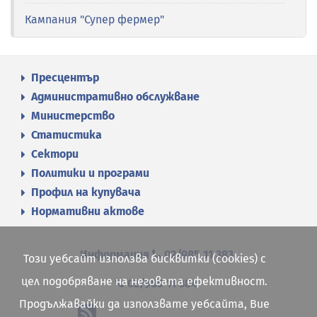
Кампания "Супер фермер"
Пресцентър
Административно обслужване
Министерство
Статистика
Сектори
Политики и програми
Профил на купувача
Нормативни актове
Информация
02/985 11 383
Този уебсайт използва бисквитки (cookies) с
цел подобряване на неговата ефективност.
02/985 11 384
Продължавайки да използвате уебсайта, Вие