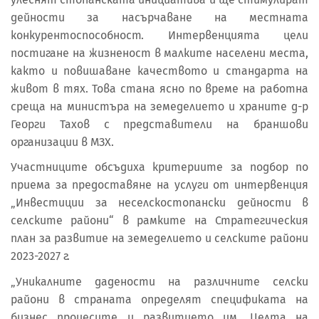
дейности за насърчаване на местната
конкурентоспособност. Интервенцията цели
постигане на жизненост в малките населени места,
както и повишаване качеството и стандарта на
живот в тях. Това стана ясно по време на работна
среща на министъра на земеделието и храните д-р
Георги Тахов с представители на браншови
организации в МЗХ.
Участниците обсъдиха критериите за подбор по
приема за предоставяне на услуги от интервенция
„Инвестиции за неселскостопански дейности в
селските райони“ в рамките на Стратегическия
план за развитие на земеделието и селските райони
2023-2027 г.
„Уникалните дадености на различните селски
райони в страната определят спецификата на
бизнес процесите и развитието им. Целта на