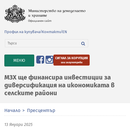
Профил на купувача
|
Контакти
|
EN
СИГНАЛ ЗА КОРУПЦИЯ
TOGGLE
МЕНЮ
или злоупотреби
NAVIGATION
МЗХ ще финансира инвестиции за
диверсификация на икономиката в
селските райони
Начало
Пресцентър
13 Януари 2025