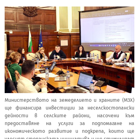
Министерството на земеделието и храните (МЗХ)
ще финансира инвестиции за неселскостопански
дейности в селските райони, насочени към
предоставяне на услуги за подпомагане на
икономическото развитие и подкрепа, които ще
улеснят стопанската инициатива и ще стимулират