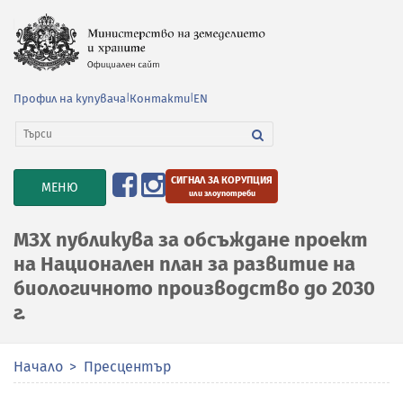
Профил на купувача
|
Контакти
|
EN
СИГНАЛ ЗА КОРУПЦИЯ
TOGGLE
МЕНЮ
или злоупотреби
NAVIGATION
МЗХ публикува за обсъждане проект
на Национален план за развитие на
биологичното производство до 2030
г.
Начало
Пресцентър