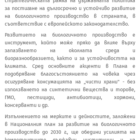
стратегическата рамка на държавната политика
за постигане на дългосрочно и устойчиво развитие
на биологичното производство в страната, в
съответствие с европейското законодателство.
Развитието на биологичното производство е
инструмент, който може пряко да влияе върху
запазването на околната среда и
биоразнообразието, както и за устойчивостта на
климата. Сред основните акценти в Плана е
подобряване благосъстоянието на човека чрез
осигуряване консумацията на „чисти храни" - без
използването на синтетични вещества и торове,
ГМО, пестициди, антибиотици, хормони,
консерванти и др.
Изпълнението на мерките и дейностите, заложени
в Националния план за развитие на биологичното
производство до 2030 г., ще обедини усилията на
компетентните държавни институции и на