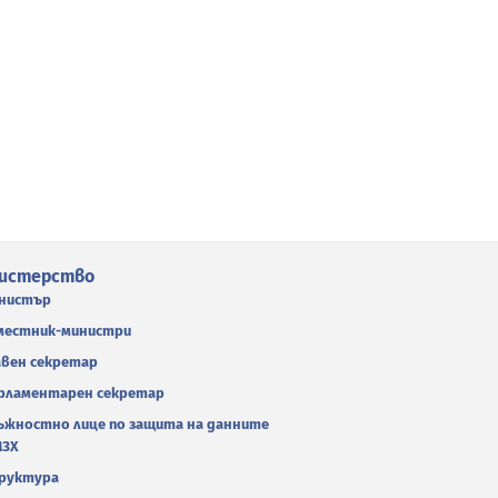
истерство
нистър
местник-министри
авен секретар
рламентарен секретар
ъжностно лице по защита на данните
МЗХ
руктура