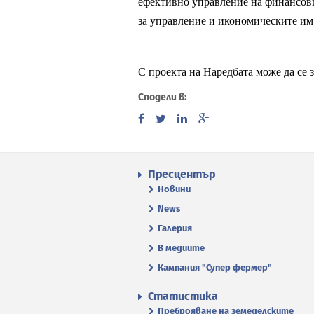
ефективно управление на финансови
за управление и икономическите им 
С проекта на Наредбата може да се 
Сподели в:
Пресцентър
Новини
News
Галерия
В медиите
Кампания "Супер фермер"
Статистика
Преброяване на земеделските