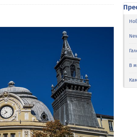
Пре
Но
Ne
Гал
В 
Ка