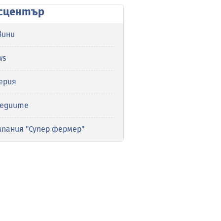
сцентър
вини
ws
ерия
медиите
мпания "Супер фермер"