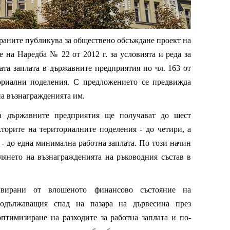
раните публикува за обществено обсъждане проект на
 на Наредба № 22 от 2012 г. за условията и реда за
ната заплата в държавните предприятия по чл. 163 от
ториални поделения. С предложението се предвижда
а възнагражденията им.
на държавните предприятия ще получават до шест
торите на териториалните поделения - до четири, а
 - до една минимална работна заплата. По този начин
лянето на възнагражденията на ръководния състав в
вирани от влошеното финансово състояние на
родължаващия спад на пазара на дървесина през
птимизиране на разходите за работна заплата и по-