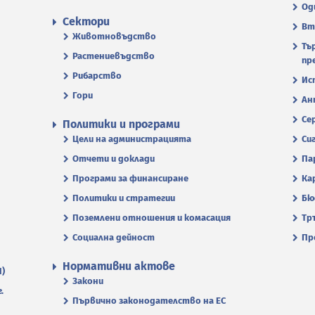
Од
Сектори
Вт
Животновъдство
Тъ
Растениевъдство
пр
Рибарство
Ис
Гори
Ан
Се
Политики и програми
Цели на администрацията
Си
Отчети и доклади
Па
Програми за финансиране
Ка
Политики и стратегии
Бю
Поземлени отношения и комасация
Тр
Социална дейност
Пр
Нормативни актове
П)
Закони
.
Първично законодателство на ЕС