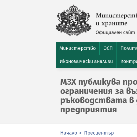
Министерство
ОСП
Полити
Икономически анализи
Контро
МЗХ публикува пр
ограничения за в
ръководствата в 
предприятия
Начало
Пресцентър