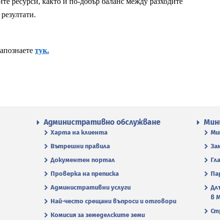
те ресурси, както и по-добър баланс между разходите
резултати.
запознаете
тук.
Административно обслужване
Мин
Харта на клиента
Ми
Вътрешни правила
За
Документен портал
Гл
Проверка на преписка
Па
Административни услуги
Дл
в 
Най-често срещани въпроси и отговори
Ст
Комисия за земеделските земи