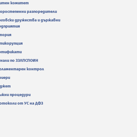
итен комитет
оростепенни разпоредители
рговски дружества и държавни
едприятия
тория
тикорупция
ртификати
гнали по ЗЗЛПСПОИН
рламентарен контрол
риери
джет
ъжни процедури
отоколи от УС на ДФЗ