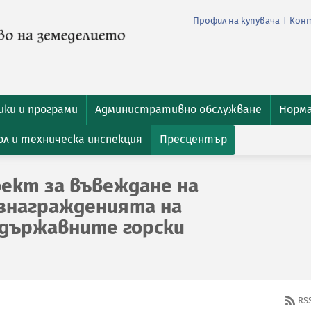
Профил на купувача
Кон
|
ки и програми
Административно обслужване
Норм
л и техническа инспекция
Пресцентър
оект за въвеждане на
ъзнагражденията на
държавните горски
RS