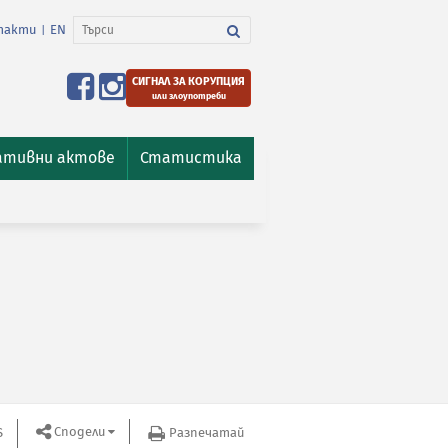
такти
EN
|
СИГНАЛ ЗА КОРУПЦИЯ
или злоупотреби
ативни актове
Статистика
Сподели
S
Разпечатай