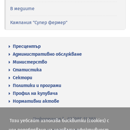
В медиите
Кампания "Супер фермер"
Пресцентър
Административно обслужване
Министерство
Статистика
Сектори
Политики и програми
Профил на купувача
Нормативни актове
Информация
02/985 11 383
Този уебсайт използва бисквитки (cookies) с
цел подобряване на неговата ефективност.