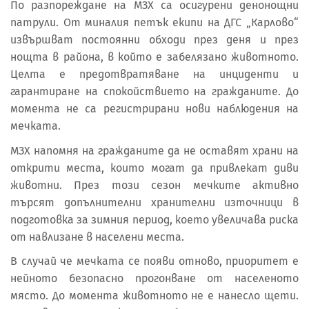
По разпореждане на МЗХ са осигурени денонощни
патрули. От миналия петък екипи на ДГС „Карлово“
извършват постоянни обходи през деня и през
нощта в района, в който е забелязано животното.
Целта е предотвратяване на инциденти и
гарантиране на спокойствието на гражданите. До
момента не са регистрирани нови наблюдения на
мечката.
МЗХ напомня на гражданите да не оставят храни на
открити места, които могат да привлекат диви
животни. През този сезон мечките активно
търсят допълнителни хранителни източници в
подготовка за зимния период, което увеличава риска
от навлизане в населени места.
В случай че мечката се появи отново, приоритет е
нейното безопасно прогонване от населеното
място. До момента животното не е нанесло щети.