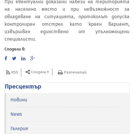
При евентуални доказани набези на територията
на населено място и при невъзможност за
овладяване на ситуацията, протоколът допуска
контролиран отстрел като краен вариант,
извършван единствено от упълномощени
специалисти.
Сподели в:
Сподели
RSS
Разпечатай
Пресцентър
Новини
News
Галерия