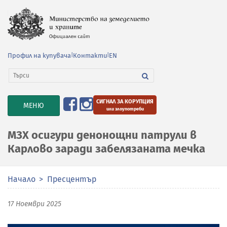
Профил на купувача
|
Контакти
|
EN
СИГНАЛ ЗА КОРУПЦИЯ
TOGGLE
МЕНЮ
или злоупотреби
NAVIGATION
МЗХ осигури денонощни патрули в
Карлово заради забелязаната мечка
Начало
Пресцентър
17 Ноември 2025