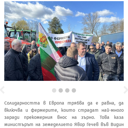
Солидарността в Европа трябва да е равна, да
включва и фермерите, които страдат най-много
заради прекомерния внос на зърно. Това каза
министърът на земеделието Явор Гечев във Видин