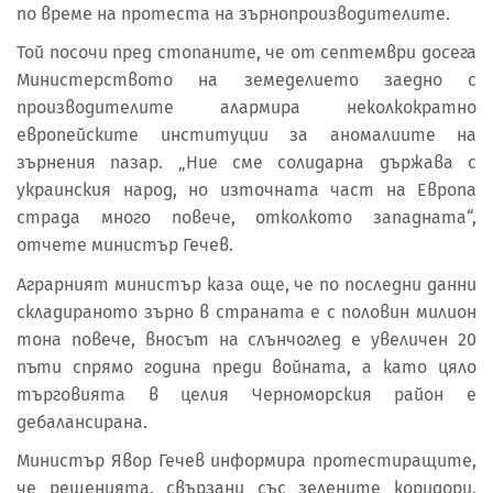
по време на протеста на зърнопроизводителите.
Той посочи пред стопаните, че от септември досега
Министерството на земеделието заедно с
производителите алармира неколкократно
европейските институции за аномалиите на
зърнения пазар. „Ние сме солидарна държава с
украинския народ, но източната част на Европа
страда много повече, отколкото западната“,
отчете министър Гечев.
Аграрният министър каза още, че по последни данни
складираното зърно в страната е с половин милион
тона повече, вносът на слънчоглед е увеличен 20
пъти спрямо година преди войната, а като цяло
търговията в целия Черноморския район е
дебалансирана.
Министър Явор Гечев информира протестиращите,
че решенията, свързани със зелените коридори,