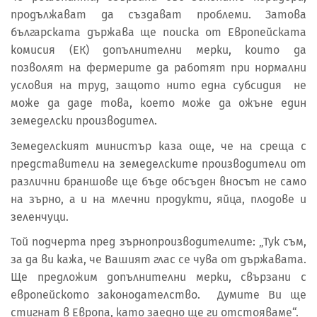
продължават да създават проблеми. Затова
българската държава ще поиска от Европейската
комисия (ЕК) допълнителни мерки, които да
позволят на фермерите да работят при нормални
условия на труд, защото нито една субсидия не
може да даде това, което може да ожъне един
земеделски производител.
Земеделският министър каза още, че на среща с
представители на земеделските производители от
различни браншове ще бъде обсъден вносът не само
на зърно, а и на млечни продукти, яйца, плодове и
зеленчуци.
Той подчерта пред зърнопроизводителите: „Тук съм,
за да ви кажа, че Вашият глас се чува от държавата.
Ще предложим допълнителни мерки, свързани с
европейското законодателство. Думите Ви ще
стигнат в Европа, като заедно ще ги отстояваме“.