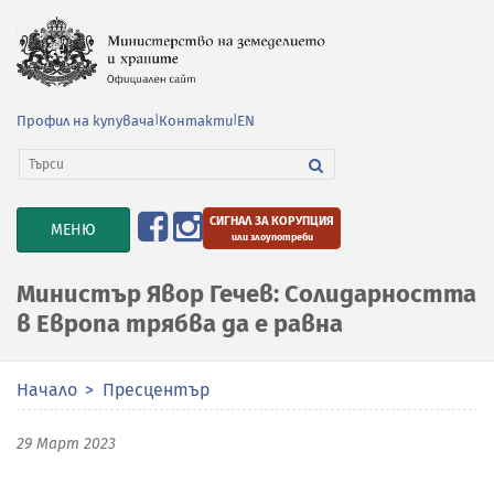
Профил на купувача
|
Контакти
|
EN
СИГНАЛ ЗА КОРУПЦИЯ
TOGGLE
МЕНЮ
или злоупотреби
NAVIGATION
Министър Явор Гечев: Солидарността
в Европа трябва да е равна
Начало
Пресцентър
29 Март 2023