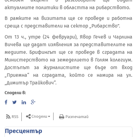
актуалните политики в областта на рибарството.
В рамките на визитата ще се проведе и работна
среща с представители на сектор „Рибарство”.
От 13 ч., утре (24 февруари), Явор Гечев и Чарлина
Вичева ще дадат изявления за представителите на
медиите. Брифингът ще се проведе в сградата на
Министерството на земеделието в Голям колегиум.
Достъпът за журналистите ще бъде от вход
„Приемна“ на сградата, който се намира на ул.
„Димитър Трайкович“.
Сподели в:
Сподели
RSS
Разпечатай
Пресцентър