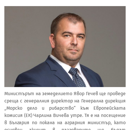
Министърът на земеделието Явор Гечев ще проведе
среща с генералния директор на Генерална дирекция
„Морско дело и рибарство“ към Европейската
комисия (ЕК) Чарлина Вичева утре. Тя е на посещение
в България по покана на аграрния министър, като
основен акцент в разговорите ще бъдат