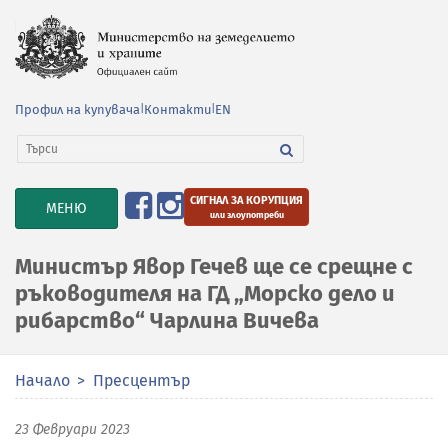
Профил на купувача
|
Контакти
|
EN
СИГНАЛ ЗА КОРУПЦИЯ
TOGGLE
МЕНЮ
или злоупотреби
NAVIGATION
Министър Явор Гечев ще се срещне с
ръководителя на ГД „Морско дело и
рибарство“ Чарлина Вичева
Начало
Пресцентър
23 Февруари 2023