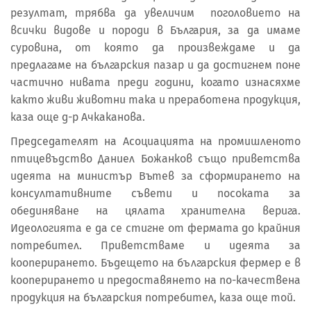
резултат, трябва да увеличим поголовието на
всички видове и породи в България, за да имаме
суровина, от която да произвеждаме и да
предлагаме на българския пазар и да достигнем поне
частично нивата преди години, когато изнасяхме
както живи животни така и преработена продукция,
каза още д-р Ачкаканова.
Председателят на Асоциацията на промишленото
птицевъдство Даниел Божанков също приветства
идеята на министър Вътев за сформирането на
консултативните съвети и посоката за
обединяване на цялата хранителна верига.
Идеологията е да се стигне от фермата до крайния
потребител. Приветстваме и идеята за
кооперирането. Бъдещето на българския фермер е в
кооперирането и предоставянето на по-качествена
продукция на българския потребител, каза още той.