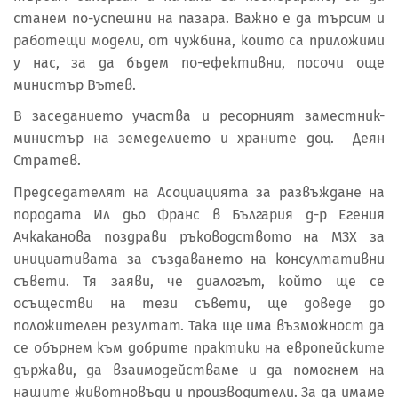
станем по-успешни на пазара. Важно е да търсим и
работещи модели, от чужбина, които са приложими
у нас, за да бъдем по-ефективни, посочи още
министър Вътев.
В заседанието участва и ресорният заместник-
министър на земеделието и храните доц. Деян
Стратев.
Председателят на Асоциацията за развъждане на
породата Ил дьо Франс в България д-р Егения
Ачкаканова поздрави ръководството на МЗХ за
инициативата за създаването на консултативни
съвети. Тя заяви, че диалогът, който ще се
осъществи на тези съвети, ще доведе до
положителен резултат. Така ще има възможност да
се обърнем към добрите практики на европейските
държави, да взаимодействаме и да помогнем на
нашите животновъди и производители. За да имаме