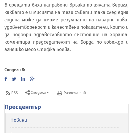
В срещата бяха направени връзки по цялата верига,
каквато е и мисията на тези съвети така след една
година може да имаме резултати на пазарни нива,
удовлетвореност и качествени показатели, които и
да подобри здравословното състояние на хората,
коментира председателят на Борда по говеждо и
агнешко месо Стефка Боева.
Сподели в:
Сподели
RSS
Разпечатай
Пресцентър
Новини