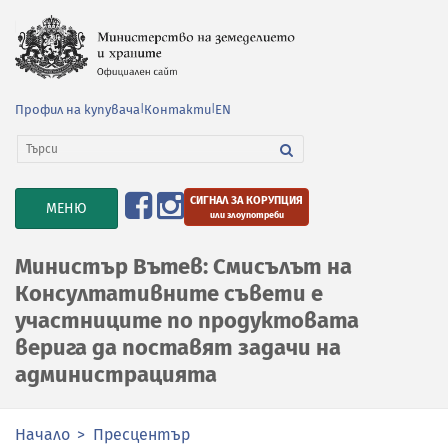
Профил на купувача
|
Контакти
|
EN
СИГНАЛ ЗА КОРУПЦИЯ
TOGGLE
МЕНЮ
или злоупотреби
NAVIGATION
Министър Вътев: Смисълът на
Консултативните съвети е
участниците по продуктовата
верига да поставят задачи на
администрацията
Начало
Пресцентър