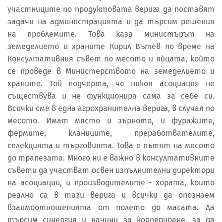
участниците по продуктовата верига да поставят
задачи на администрацията и да търсим решения
на проблемите. Това каза министърът на
земеделието и храните Кирил Вътев по време на
Консултативния съвет по месото и яйцата, който
се проведе в Министерството на земеделието и
храните. Той подчерта, че никоя асоциация не
съществува и не функционира сама за себе си.
Всички сме в една агрохранителна верига, в случая по
месото. Имат място и зърното, и фуражите,
фермите, кланиците, преработвателите,
селекцията и търговията. Това е пътят на месото
до трапезата. Много ни е важно в консултативните
съвети да участват освен изпълнителни директори
на асоциации, и производителите - хората, които
реално са в тази верига и всички да опознаем
взаимоотношенията от полето до масата. Да
търсим синергия и начини за коопериране, за да