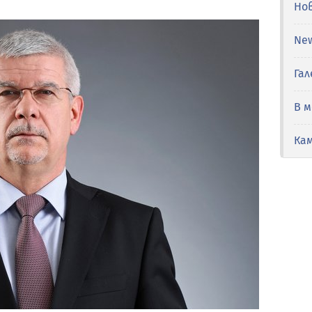
Но
Ne
Гал
В 
Ка