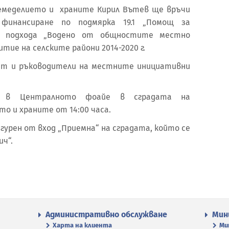
земеделието и храните Кирил Вътев ще връчи
финансиране по подмярка 19.1 „Помощ за
о подхода „Водено от общностите местно
тие на селските райони 2014-2020 г.
ат и ръководители на местните инициативни
 в Централното фоайе в сградата на
о и храните от 14:00 часа.
гурен от вход „Приемна“ на сградата, който се
ич“.
Административно обслужване
Мин
Харта на клиента
Ми