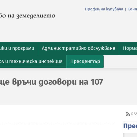
Профил на купувача
Кон
|
ки и програми
Административно обслужване
Норм
л и техническа инспекция
Пресцентър
е връчи договори на 107
RS
Пре