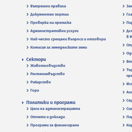
Вътрешни правила
За
Документен портал
Гл
Проверка на преписка
Па
Административни услуги
Дл
в 
Най-често срещани въпроси и отговори
Ст
Комисия за земеделските земи
Од
Сектори
Вт
Животновъдство
Тъ
Растениевъдство
пр
Рибарство
Ис
Гори
Ан
Се
Политики и програми
Цели на администрацията
Си
Отчети и доклади
Па
Програми за финансиране
Ка