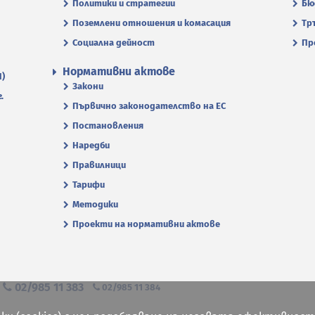
Политики и стратегии
Бю
Поземлени отношения и комасация
Тр
Социална дейност
Пр
Нормативни актове
П)
Закони
.
Първично законодателство на ЕС
Постановления
Наредби
Правилници
Тарифи
Методики
Проекти на нормативни актове
я
02/985 11 383
02/985 11 384