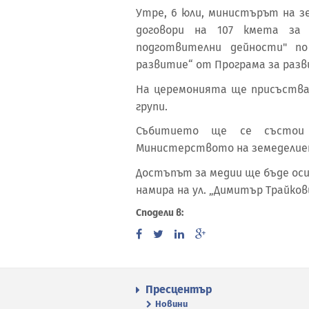
Утре, 6 юли, министърът на 
договори на 107 кмета за 
подготвителни дейности" п
развитие“ от Програма за разви
На церемонията ще присъств
групи.
Събитието ще се състои
Министерството на земеделиет
Достъпът за медии ще бъде оси
намира на ул. „Димитър Трайков
Сподели в:
Пресцентър
Новини