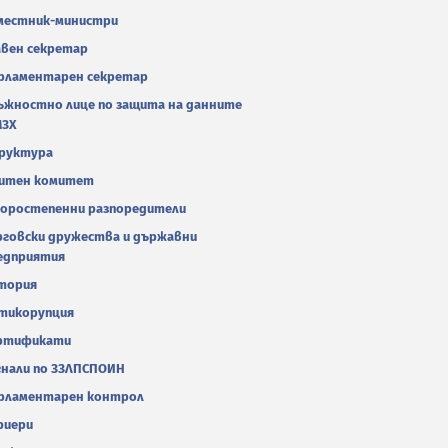
местник-министри
авен секретар
рламентарен секретар
ъжностно лице по защита на данните
МЗХ
руктура
итен комитет
оростепенни разпоредители
рговски дружества и държавни
едприятия
тория
тикорупция
ртификати
гнали по ЗЗЛПСПОИН
рламентарен контрол
риери