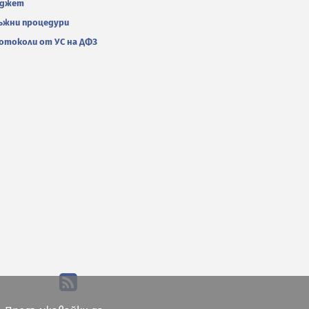
джет
ъжни процедури
отоколи от УС на ДФЗ