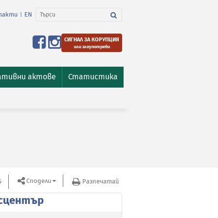
такти
EN
|
СИГНАЛ ЗА КОРУПЦИЯ
или злоупотреби
ативни актове
Статистика
Сподели
S
Разпечатай
сцентър