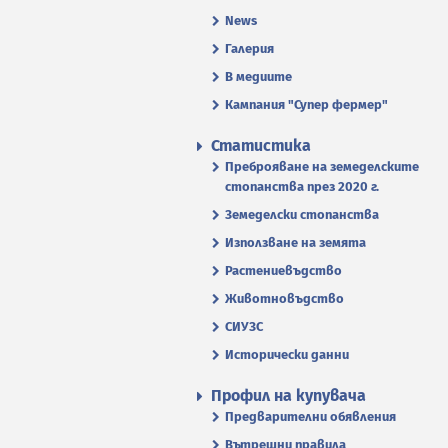
News
Галерия
В медиите
Кампания "Супер фермер"
Статистика
Преброяване на земеделските
стопанства през 2020 г.
Земеделски стопанства
Използване на земята
Растениевъдство
Животновъдство
СИУЗС
Исторически данни
Профил на купувача
Предварителни обявления
Вътрешни правила