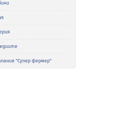
вини
ws
ерия
медиите
мпания "Супер фермер"