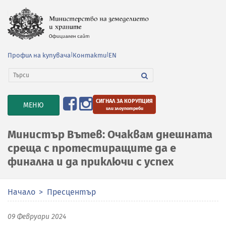
Профил на купувача
|
Контакти
|
EN
СИГНАЛ ЗА КОРУПЦИЯ
TOGGLE
МЕНЮ
или злоупотреби
NAVIGATION
Министър Вътев: Очаквам днешната
среща с протестиращите да е
финална и да приключи с успех
Начало
Пресцентър
09 Февруари 2024