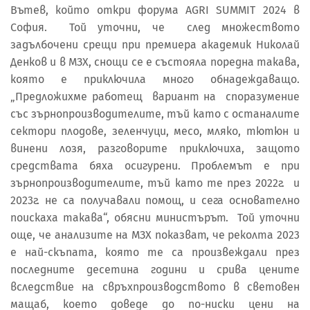
Вътев, който откри форума AGRI SUMMIT 2024 в
София. Той уточни, че след множеството
задълбочени срещи при премиера академик Николай
Денков и в МЗХ, снощи се е състояла поредна такава,
която е приключила много обнадеждаващо.
„Предложихме работещ вариант на споразумение
със зърнопроизводителите, тъй като с останалите
сектори плодове, зеленчуци, месо, мляко, тютюн и
винени лозя, разговорите приключиха, защото
средствата бяха осигурени. Проблемът е при
зърнопроизводителите, тъй като те през 2022г. и
2023г. не са получавали помощ, и сега основателно
поискаха такава“, обясни министърът. Той уточни
още, че анализите на МЗХ показват, че реколта 2023
е най-скъпата, която те са произвеждали през
последните десетина години и срива цените
вследствие на свръхпроизводството в световен
мащаб, което доведе до по-ниски цени на