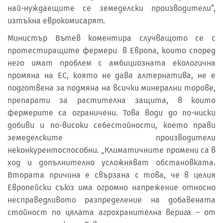
най-нуждаещите се земеделски производители“,
изтъкна еврокомисарят.
Министър Вътев коментира случващото се с
протестиращите фермери в Европа, които според
него имат проблем с амбициозната екологична
промяна на ЕС, която не дава алтернатива, не е
подготвена за подмяна на всички минерални торове,
препарати за растителна защита, в които
фермерите са ограничени. Това води до по-ниски
добиви и по-високи себестойности, което прави
земеделските производители
неконкурентоспособни. „Климатичните промени са в
ход и допълнително усложняват обстановката.
Втората причина е свързана с това, че в целия
Европейски съюз има огромно напрежение относно
несправедливото разпределение на добавената
стойност по цялата агрохранителна верига – от