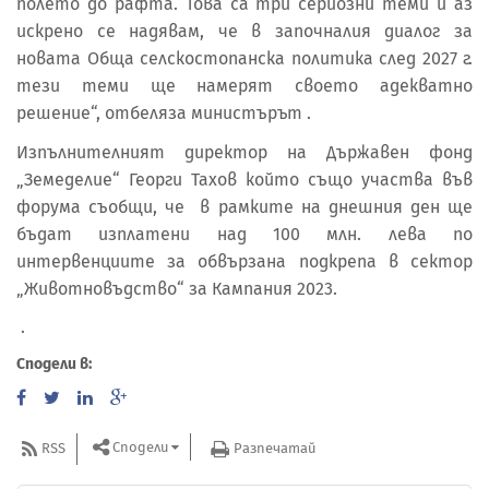
полето до рафта. Това са три сериозни теми и аз
искрено се надявам, че в започналия диалог за
новата Обща селскостопанска политика след 2027 г.
тези теми ще намерят своето адекватно
решение“, отбеляза министърът .
Изпълнителният директор на Държавен фонд
„Земеделие“ Георги Тахов който също участва във
форума съобщи, че в рамките на днешния ден ще
бъдат изплатени над 100 млн. лева по
интервенциите за обвързана подкрепа в сектор
„Животновъдство“ за Кампания 2023.
.
Сподели в:
Сподели
RSS
Разпечатай