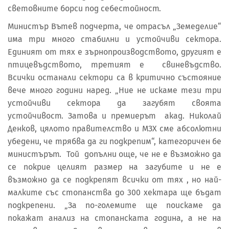
световните борси под себестойност.
Министър Вътев подчерта, че отрасъл „Земеделие“
има три много стабилни и устойчиви сектора.
Единият от тях е зърнопроизводството, другият е
птицевъдството, третият е свиневъдство.
Всички останали сектори са в критично състояние
вече много години наред. „Ние не искаме тези три
устойчиви сектора да загубят своята
устойчивост. Затова и премиерът акад. Николай
Денков, цялото правителство и МЗХ сме абсолютни
убедени, че трябва да ги подкрепим“, категоричен бе
министърът. Той допълни още, че не е възможно да
се покрие целият размер на загубите и не е
възможно да се подкрепят всички от тях , но най-
малките със стопанства до 300 хектара ще бъдат
подкрепени. „За по-големите ще поискаме да
покажат анализ на стопанската година, а не на