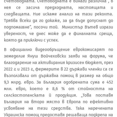
счетоводната. Счетоводната е винаги различна , в
нея се засича предходната, настоящата и
следващата. Ние искаме анализ на тази реколта.
Трябва всеки да го докаже, за да бъде допуснат до
подпомагане“, посочи той. Министър Вътев изрази
увереност, че днес може да е финалната среща,
която да приключи с успех.
В официално видеообръщение еврокомисарят по
земеделие Януш Войчеховски заяви на форума, че
благодарение на активирания кризисен бюджет, през
2022 г. и 2023 г., фермерите в 22 държави членки са се
възползвали от държавна помощ в размер на общо
9,3 млрд. евро. За България одобрената сума е 452
млн. евро, което е 8,6 % от стойността на
селскостопанската й продукция. „Това поставя
България на второ място в Европа по ефективно
усвояване на тези средства. Така наречената
Украинска помощ предоставя решаваща подкрепа на