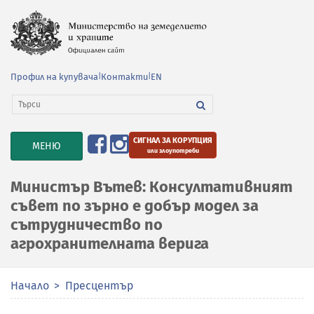
Профил на купувача
|
Контакти
|
EN
СИГНАЛ ЗА КОРУПЦИЯ
TOGGLE
МЕНЮ
или злоупотреби
NAVIGATION
Министър Вътев: Консултативният
съвет по зърно е добър модел за
сътрудничество по
агрохранителната верига
Начало
Пресцентър