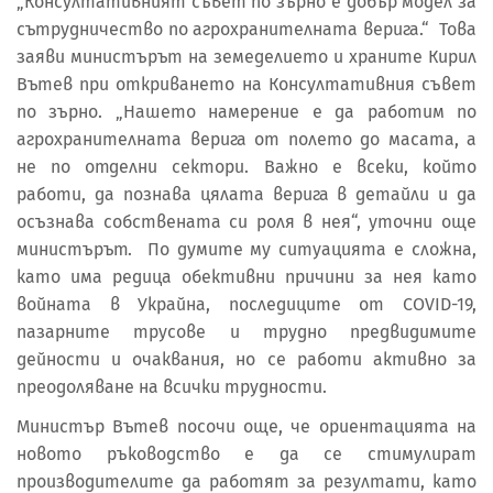
„Консултативният съвет по зърно е добър модел за
сътрудничество по агрохранителната верига.“ Това
заяви министърът на земеделието и храните Кирил
Вътев при откриването на Консултативния съвет
по зърно. „Нашето намерение е да работим по
агрохранителната верига от полето до масата, а
не по отделни сектори. Важно е всеки, който
работи, да познава цялата верига в детайли и да
осъзнава собствената си роля в нея“, уточни още
министърът. По думите му ситуацията е сложна,
като има редица обективни причини за нея като
войната в Украйна, последиците от COVID-19,
пазарните трусове и трудно предвидимите
дейности и очаквания, но се работи активно за
преодоляване на всички трудности.
Министър Вътев посочи още, че ориентацията на
новото ръководство е да се стимулират
производителите да работят за резултати, като