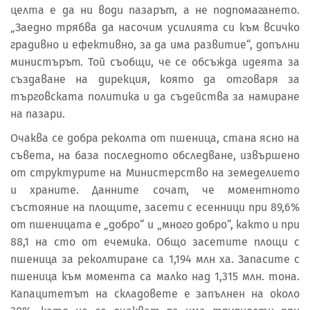
целта е да ни води пазарът, а не подпомагането.
„Заедно трябва да насочим усилията си към всичко
градивно и ефективно, за да има развитие“, допълни
министърът. Той съобщи, че се обсъжда идеята за
създаване на дирекция, която да отговаря за
търговската политика и да съдейства за намиране
на пазари.
Очаква се добра реколта от пшеница, стана ясно на
съвета, на база последното обследване, извършено
от структурите на Министерство на земеделието
и храните. Данните сочат, че моментното
състояние на площите, засети с есенници при 89,6%
от пшеницата е „добро“ и „много добро“, както и при
88,1 на сто от ечемика. Общо засетите площи с
пшеница за реколтиране са 1,194 млн ха. Запасите с
пшеница към момента са малко над 1,315 млн. тона.
Капацитетът на складовете е запълнен на около