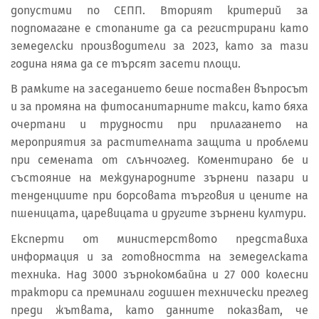
допустими по СЕПП. Вторият критерий за
подпомагане е стопаните да са регистрирани като
земеделски производители за 2023, като за тази
година няма да се търсят засети площи.
В рамките на заседанието беше поставен въпросът
и за промяна на фитосанитарните такси, като бяха
очертани и трудности при прилагането на
мероприятия за растителната защита и проблеми
при семената от слънчоглед. Коментирано бе и
състояние на международните зърнени пазари и
тенденциите при борсовата търговия и цените на
пшеницата, царевицата и другите зърнени култури.
Експерти от министерството представиха
информация и за готовността на земеделската
техника. Над 3000 зърнокомбайна и 27 000 колесни
трактори са преминали годишен технически преглед
преди жътвата, като данните показват, че