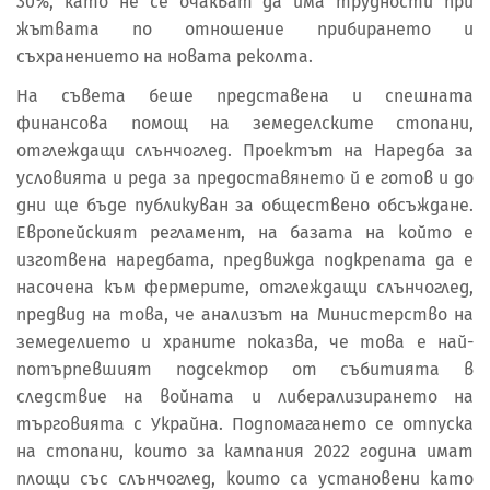
30%, като не се очакват да има трудности при
жътвата по отношение прибирането и
съхранението на новата реколта.
На съвета беше представена и спешната
финансова помощ на земеделските стопани,
отглеждащи слънчоглед. Проектът на Наредба за
условията и реда за предоставянето й е готов и до
дни ще бъде публикуван за обществено обсъждане.
Европейският регламент, на базата на който е
изготвена наредбата, предвижда подкрепата да е
насочена към фермерите, отглеждащи слънчоглед,
предвид на това, че анализът на Министерство на
земеделието и храните показва, че това е най-
потърпевшият подсектор от събитията в
следствие на войната и либерализирането на
търговията с Украйна. Подпомагането се отпуска
на стопани, които за кампания 2022 година имат
площи със слънчоглед, които са установени като