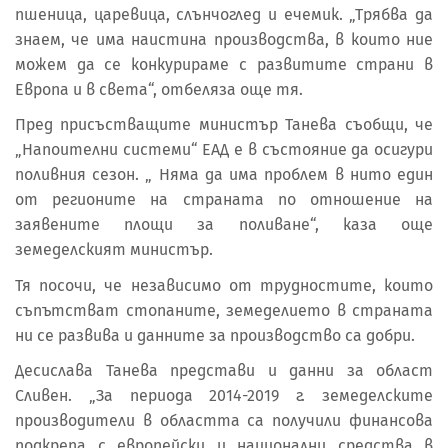
пшеница, царевица, слънчоглед и ечемик. „Трябва да
знаем, че има наистина производства, в които ние
можем да се конкурираме с развитите страни в
Европа и в света“, отбеляза още тя.
Пред присъстващите министър Танева съобщи, че
„Напоителни системи“ ЕАД е в състояние да осигури
поливния сезон. „ Няма да има проблем в нито един
от регионите на страната по отношение на
заявените площи за поливане“, каза още
земеделският министър.
Тя посочи, че независимо от трудностите, които
съпътстват стопаните, земеделието в страната
ни се развива и данните за производство са добри.
Десислава Танева представи и данни за област
Сливен. „За периода 2014-2019 г. земеделските
производители в областта са получили финансова
подкрепа с европейски и национални средства в