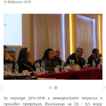
10 Февруари 2020
За периода 2014-2018 г. земеделският отрасъл е
произвел продукция, възлизаща на 7,8 - 8,5 млрд.