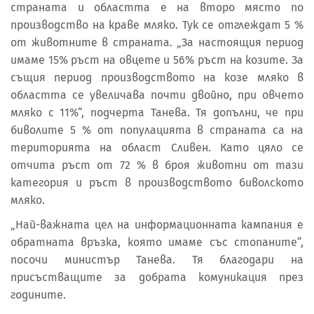
страната и областта е на второ място по
производство на краве мляко. Тук се отглеждат 5 %
от животните в страната. „За настоящия период
имаме 15% ръст на овцете и 56% ръст на козите. За
същия период производството на козе мляко в
областта се увеличава почти двойно, при овчето
мляко с 11%“, подчерта Танева. Тя допълни, че при
биволите 5 % от популацията в страната са на
територията на област Сливен. Като цяло се
отчита ръст от 72 % в броя животни от тази
категория и ръст в производството биволското
мляко.
„Най-важната цел на информационната кампания е
обратната връзка, която имаме със стопаните“,
посочи министър Танева. Тя благодари на
присъстващите за добрата комуникация през
годините.