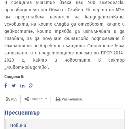
В срещата участие взеха над 400 земеделски
производители от Област Сливен. Експерти на МЗм
им представиха начинът на кандидатстване,
условията, на които следва да отговорят, както и
дейностите, които трябва да изпълняват и да
спазват, за да получат финансово подпомагане в
кампанията по Директни плащания. Стопаните бяха
запознати и с предстоящите приеми по ПРСР 2014-
2020 г., както и новостите в сектор
„Животновъдство“.
Сподели в:
Сподели
RSS
Разпечатай
Пресцентър
Новини