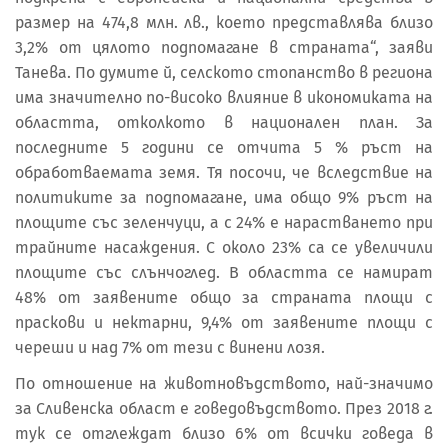
размер на 474,8 млн. лв., което представлява близо
3,2% от цялото подпомагане в страната“, заяви
Танева. По думите й, селското стопанство в региона
има значително по-високо влияние в икономиката на
областта, отколкото в национален план. За
последните 5 години се отчита 5 % ръст на
обработваемата земя. Тя посочи, че вследствие на
политиките за подпомагане, има общо 9% ръст на
площите със зеленчуци, а с 24% е нарастването при
трайните насаждения. С около 23% са се увеличили
площите със слънчоглед. В областта се намират
48% от заявените общо за страната площи с
праскови и нектарни, 9,4% от заявените площи с
череши и над 7% от тези с винени лозя.
По отношение на животновъдството, най-значимо
за Сливенска област е говедовъдството. През 2018 г.
тук се отглеждат близо 6% от всички говеда в