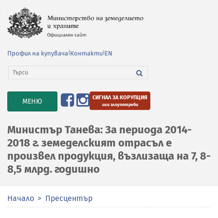
Профил на купувача
|
Контакти
|
EN
СИГНАЛ ЗА КОРУПЦИЯ
TOGGLE
МЕНЮ
или злоупотреби
NAVIGATION
Министър Танева: За периода 2014-
2018 г. земеделският отрасъл е
произвел продукция, възлизаща на 7, 8-
8,5 млрд. годишно
Начало
Пресцентър