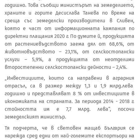
годишно. Това съобщи министърът на земеделието,
храните и горите Десислава Танева по време на
среща със земеделски производители в Сливен,
която е част от информационната кампания по
директни плащания 2020 г. По думите й, продукцията
от растениевъдството заема дял от 68,6%, от
животновъдството – 23,1%, от селскостопански
услуги – 5,9%, а продукцията от неотделими
второстепенни селскостопански дейности – 2,4%.
„Инвестициите, които са направени в аграрния
отрасъл, са в размер между 1,3 и 1,9 млрд.лева
годишно и представляват 8 % от инвестициите в
икономиката на страната. За периода 2014 - 2018 г.
стойността им е 7,7 млрд. лева“, посочи
земеделският министър.
Тя подчерта, че в световен мащаб България се
нарежда сред едни от най-големите експортьори на