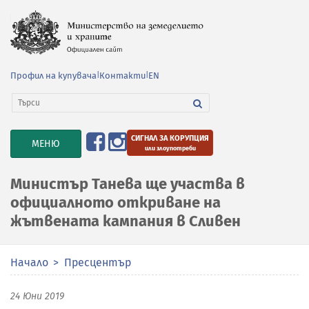
Профил на купувача
|
Контакти
|
EN
СИГНАЛ ЗА КОРУПЦИЯ
TOGGLE
МЕНЮ
или злоупотреби
NAVIGATION
Министър Танева ще участва в
официалното откриване на
жътвената кампания в Сливен
Начало
Пресцентър
24 Юни 2019