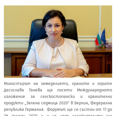
Министърът на земеделието, храните и горите
Десислава Танева ще посети Международното
изложение за селскостопански и хранителни
продукти „Зелена седмица 2020" в Берлин, Федерална
република Германия. Форумът ще се състои от 17 до
26 януари 2020 г. и на него изложителите ще