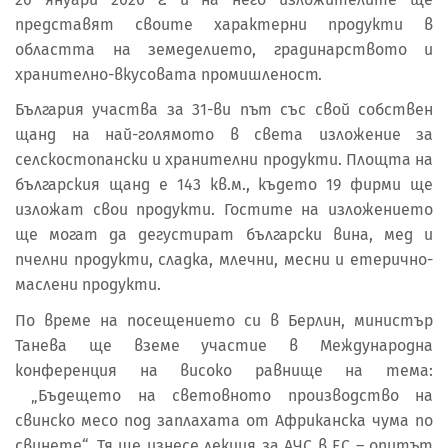
представят своите характерни продукти в
областта на земеделието, градинарството и
хранително-вкусовата промишленост.
България участва за 31-ви път със свой собствен
щанд на най-голямото в света изложение за
селскостопански и хранителни продукти. Площта на
българския щанд е 143 кв.м., където 19 фирми ще
изложат свои продукти. Гостите на изложението
ще могат да дегустират български вина, мед и
пчелни продукти, сладка, млечни, месни и етерично-
маслени продукти.
По време на посещението си в Берлин, министър
Танева ще вземе участие в Международна
конференция на високо равнище на тема:
„Бъдещето на световното производство на
свинско месо под заплахата от Африканска чума по
свинете“. Тя ще изнесе лекция за АЧС в ЕС – опитът