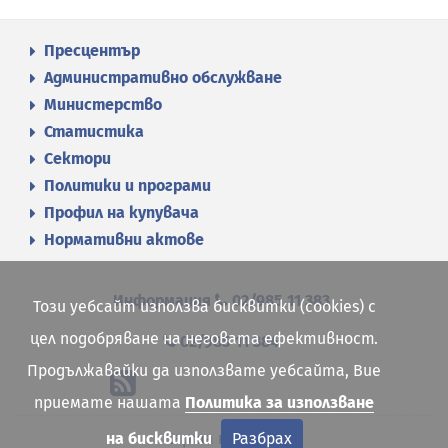
Пресцентър
Административно обслужване
Министерство
Статистика
Сектори
Политики и програми
Профил на купувача
Нормативни актове
Информация
02/985 11 383
Този уебсайт използва бисквитки (cookies) с
цел подобряване на неговата ефективност.
02/985 11 384
Продължавайки да използвате уебсайта, Вие
приемате нашата
Политика за използване
на бисквитки
Разбрах
Карта на сайта