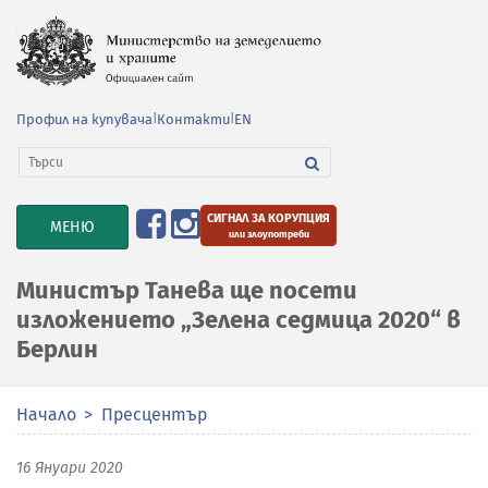
Профил на купувача
|
Контакти
|
EN
СИГНАЛ ЗА КОРУПЦИЯ
TOGGLE
МЕНЮ
или злоупотреби
NAVIGATION
Министър Танева ще посети
изложението „Зелена седмица 2020“ в
Берлин
Начало
Пресцентър
16 Януари 2020