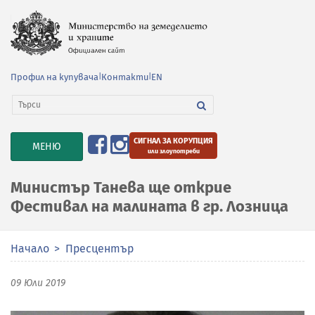
Профил на купувача
|
Контакти
|
EN
СИГНАЛ ЗА КОРУПЦИЯ
TOGGLE
МЕНЮ
или злоупотреби
NAVIGATION
Министър Танева ще открие
Фестивал на малината в гр. Лозница
Начало
Пресцентър
09 Юли 2019