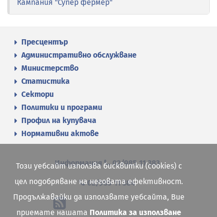
Кампания "Супер фермер"
Пресцентър
Административно обслужване
Министерство
Статистика
Сектори
Политики и програми
Профил на купувача
Нормативни актове
Информация
02/985 11 383
Този уебсайт използва бисквитки (cookies) с
цел подобряване на неговата ефективност.
02/985 11 384
Продължавайки да използвате уебсайта, Вие
приемате нашата
Политика за използване