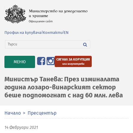
Профил на купувача
|
Контакти
|
EN
СИГНАЛ ЗА КОРУПЦИЯ
TOGGLE
МЕНЮ
или злоупотреби
NAVIGATION
Министър Танева: През изминалата
година лозаро-винарският сектор
беше подпомогнат с над 60 млн. лева
Начало
Пресцентър
14 Февруари 2021