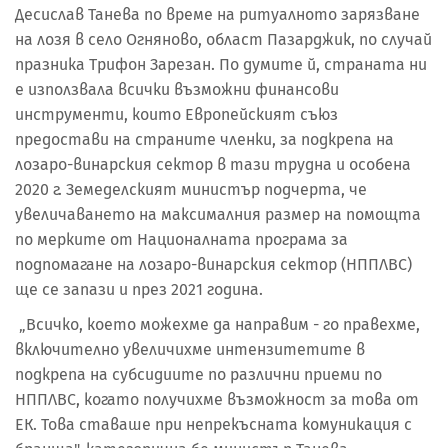
Десислав Танева по време на ритуалното зарязване
на лозя в село Огняново, област Пазарджик, по случай
празника Трифон Зарезан. По думите й, страната ни
е използвала всички възможни финансови
инструменти, които Европейският съюз
предостави на страните членки, за подкрепа на
лозаро-винарския сектор в тази трудна и особена
2020 г. Земеделският министър подчерта, че
увеличаването на максималния размер на помощта
по мерките от Националната програма за
подпомагане на лозаро-винарския сектор (НППЛВС)
ще се запази и през 2021 година.
„Всичко, което можехме да направим - го правехме,
включително увеличихме интензитетите в
подкрепа на субсидиите по различни приеми по
НППЛВС, когато получихме възможност за това от
ЕК. Това ставаше при непрекъсната комуникация с