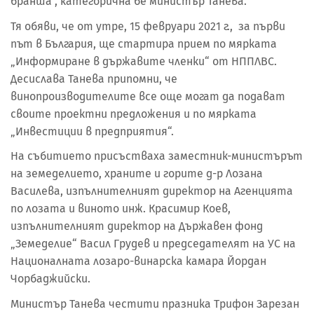
бранша", категорична бе министър Танева.
Тя обяви, че от утре, 15 февруари 2021 г., за първи
път в България, ще стартира прием по мярката
„Информиране в държавите членки“ от НППЛВС.
Десислава Танева припомни, че
винопроизводителите все още могат да подават
своите проектни предложения и по мярката
„Инвестиции в предприятия“.
На събитието присъстваха заместник-министърът
на земеделието, храните и горите д-р Лозана
Василева, изпълнителният директор на Агенцията
по лозата и виното инж. Красимир Коев,
изпълнителният директор на Държавен фонд
„Земеделие“ Васил Грудев и председателят на УС на
Националната лозаро-винарска камара Йордан
Чорбаджийски.
Министър Танева честити празника Трифон Зарезан