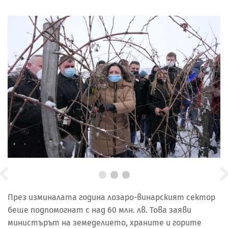
През изминалата година лозаро-винарският сектор
беше подпомогнат с над 60 млн. лв. Това заяви
министърът на земеделието, храните и горите