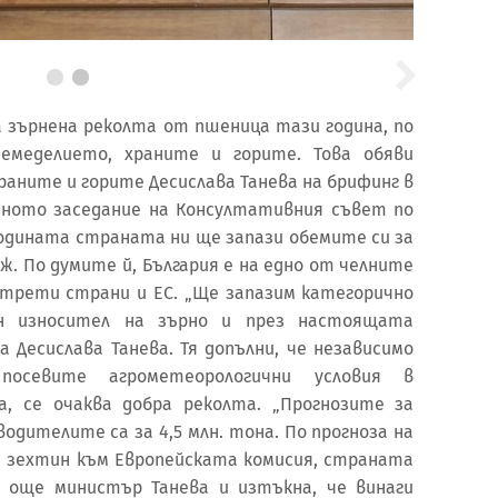
а зърнена реколта от пшеница тази година, по
емеделието, храните и горите. Това обяви
аните и горите Десислава Танева на брифинг в
шното заседание на Консултативния съвет по
 годината страната ни ще запази обемите си за
ж. По думите й, България е на едно от челните
 трети страни и ЕС. „Ще запазим категорично
н износител на зърно и през настоящата
а Десислава Танева. Тя допълни, че независимо
осевите агрометеорологични условия в
, се очаква добра реколта. „Прогнозите за
одителите са за 4,5 млн. тона. По прогноза на
 зехтин към Европейската комисия, страната
за още министър Танева и изтъкна, че винаги