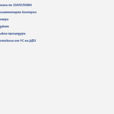
гнали по ЗЗЛПСПОИН
рламентарен контрол
риери
джет
ъжни процедури
отоколи от УС на ДФЗ