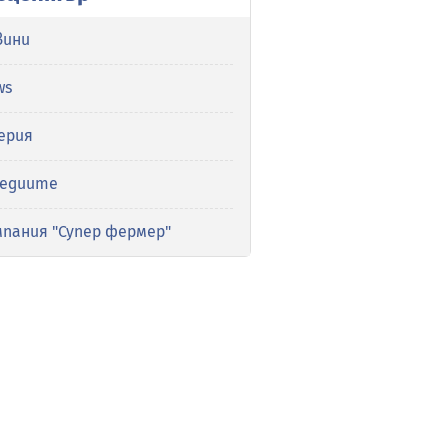
вини
ws
ерия
медиите
мпания "Супер фермер"