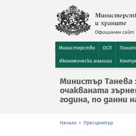
Министерство
ОСП
Полити
Икономически анализи
Контро
Министър Танева :
очакваната зърне
година, по данни 
Начало
Пресцентър