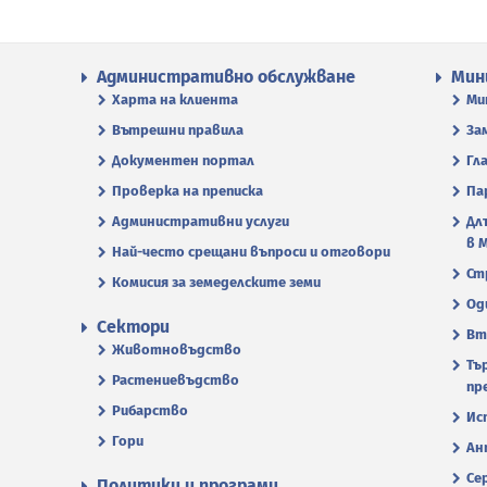
Административно обслужване
Мин
Харта на клиента
Ми
Вътрешни правила
За
Документен портал
Гл
Проверка на преписка
Па
Административни услуги
Дл
в 
Най-често срещани въпроси и отговори
Ст
Комисия за земеделските земи
Од
Сектори
Вт
Животновъдство
Тъ
Растениевъдство
пр
Рибарство
Ис
Гори
Ан
Се
Политики и програми