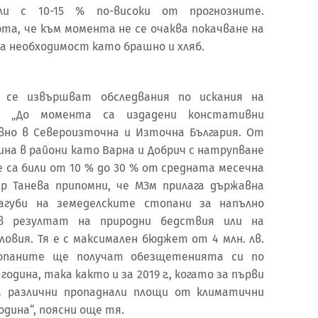
ли с 10-15 % по-високи от прогнозните.
та, че към момента не се очаква покачване на
а необходимост като брашно и хляб.
е се извършват обследвания по искания на
и. „До момента са издадени констативни
новно в Североизточна и Източна България. От
ина в райони като Варна и Добрич с натрупване
 са били от 10 % до 30 % от средната месечна
р Танева припомни, че МЗм прилага държавна
агуби на земеделските стопани за напълно
в резултат на природни бедствия или на
овия. Тя е с максимален бюджет от 4 млн. лв.
топаните ще получат обезщетенията си по
дина, така както и за 2019 г., когато за първи
 различни пропаднали площи от климатични
дина“, поясни още тя.