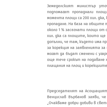
Земеделският министър уто
подпомагат пропаднали площ
момента площи са 200 хил. дка,
пропадане. На база на общите пл
около 1 % засегнати площи от 
хил. дка са площите, които ще 
допълни, че там, където има пр
за корекция на заявленията за
могат да бъдат сменени с угар
още тече срокът на подаване 
плащания на площ и корекциите
Председателят на Асоциацият
Венцислав Върбанов заяви, ч
„Очакваме добри добиви в све