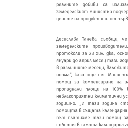
реалните добиви са излиза
Земеделският министър подчер
цените на продуктите от първ
Десислава Танева съобщи, ч
земеделските производител
протоколи за 28 хил. дка, ос
януари до април месец тази год
в различните месеци, валежите
норма“, каза още тя. Министъ
помощ за компенсиране на з
пропаднали площи на 100% 
неблагоприятни климатични усл
годишно. „И тази година с
помощта в същата календарна го
път платихме тази помощ за
събития в самата календарна го