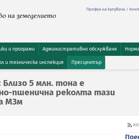
Профил на купувача
Кон
|
ки и програми
Административно обслужване
Норм
л и техническа инспекция
Пресцентър
 Близо 5 млн. тона е
но-пшенична реколта тази
на МЗм
RS
Пре