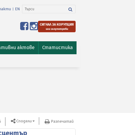
такти
EN
|
СИГНАЛ ЗА КОРУПЦИЯ
или злоупотреби
ативни актове
Статистика
Сподели
S
Разпечатай
сцентър