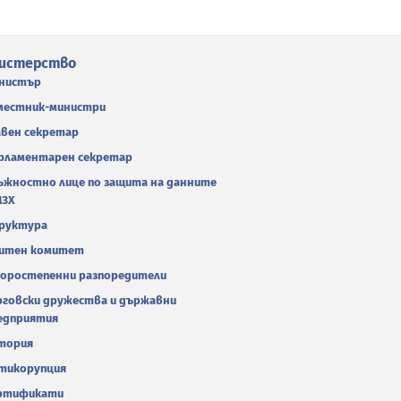
истерство
нистър
местник-министри
авен секретар
рламентарен секретар
ъжностно лице по защита на данните
МЗХ
руктура
итен комитет
оростепенни разпоредители
рговски дружества и държавни
едприятия
тория
тикорупция
ртификати