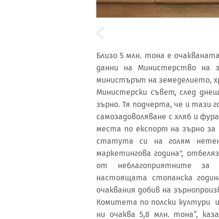
Близо 5 млн. тона е очакванат
данни на Министерство на з
министърът на земеделието, хр
Министерски съвет, след дне
зърно. Тя подчерта, че и тази
самозадоволяване с хляб и фура
места по експорт на зърно за
статута си на голям нете
маркетингова година", отбеляз
от неблагоприятните за п
настоящата стопанска година
очаквания добив на зърнопроизв
Комитета по полски култури и
ни очаква 5,8 млн. тона“, ка