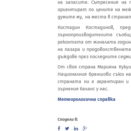
на запасите. Сътресения на 
ориентират по цените на межд
думите му, на места в странат
Костадин Костадинов, пре
зърнопроизводителите съоб
реколтата от миналата година
на пазара и продоволствената
дъждове през последните седм
От своя страна Марияна Кукуш
Националния браншови съюз на
страната ни е гарантиран и
зърнения баланс у нас.
Метеорологична справка
Сподели в: