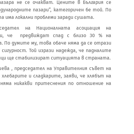
пазара не се очакват. Цените в България се
ународните пазари“, категоричен бе той. По
а има локални проблеми заради сушата.
дседател на Националната асоциация на
щи, че предвиждат спад с близо 30 % на
. По думите му, това обаче няма да се отрази
 сигурност. Той изрази надежда, че падналите
ици ще стабилизират ситуацията в страната.
ева , председател на Управителния съвет на
 хлебарите и сладкарите, заяви, че хлябът на
 няма никакви притеснения по отношение на