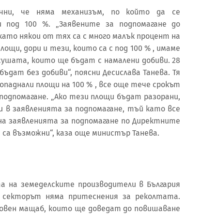
чни, че няма механизъм, по който да се
и под 100 %. „Заявените за подпомагане до
 като някои от тях са с много малък процент на
ощи, дори и тези, които са с под 100 % , имаме
сушата, които ще бъдат с намалени добиви. 28
бъдат без добиви“, поясни Десислава Танева. Тя
опаднали площи на 100 % , все още тече срокът
 подпомагане. „Ако тези площи бъдат разорани,
и в заявленията за подпомагане, тъй като все
на заявленията за подпомагане по Директните
 са възможни“, каза още министър Танева.
а на земеделските производители в България
е секторът няма притеснения за реколтата.
товен мащаб, които ще доведат до повишаване