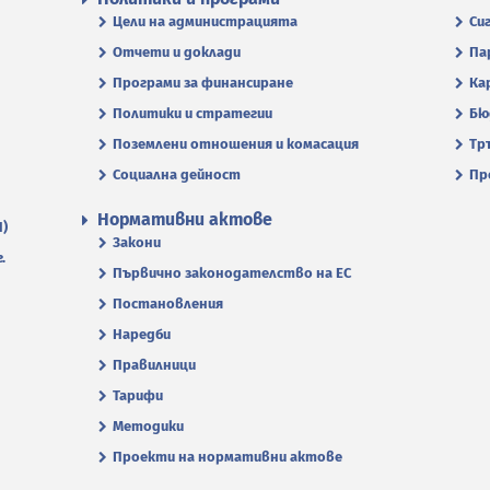
Цели на администрацията
Си
Отчети и доклади
Па
Програми за финансиране
Ка
Политики и стратегии
Бю
Поземлени отношения и комасация
Тр
Социална дейност
Пр
Нормативни актове
П)
Закони
.
Първично законодателство на ЕС
Постановления
Наредби
Правилници
Тарифи
Методики
Проекти на нормативни актове