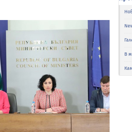
Но
Ne
Гал
В 
Ка