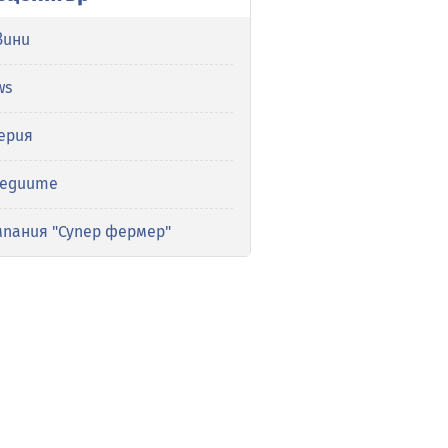
вини
ws
ерия
медиите
мпания "Супер фермер"