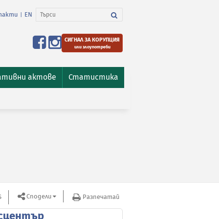
такти
EN
|
СИГНАЛ ЗА КОРУПЦИЯ
или злоупотреби
ативни актове
Статистика
Сподели
S
Разпечатай
сцентър