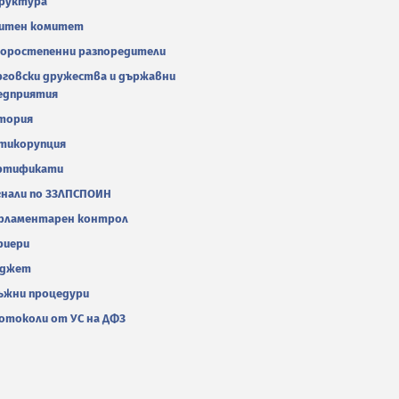
руктура
итен комитет
оростепенни разпоредители
рговски дружества и държавни
едприятия
тория
тикорупция
ртификати
гнали по ЗЗЛПСПОИН
рламентарен контрол
риери
джет
ъжни процедури
отоколи от УС на ДФЗ