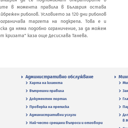
щите в момента правила в България остава
брежен риболов. Условието за 120 дни риболов
 ограничава таргета на подкрепа. Това е и
ска да няма подобно ограничение, за да можем
т кризата” каза още Десислава Танева.
Административно обслужване
Мин
Харта на клиента
Ми
Вътрешни правила
За
Документен портал
Гл
Проверка на преписка
Па
Административни услуги
Дл
в 
Най-често срещани въпроси и отговори