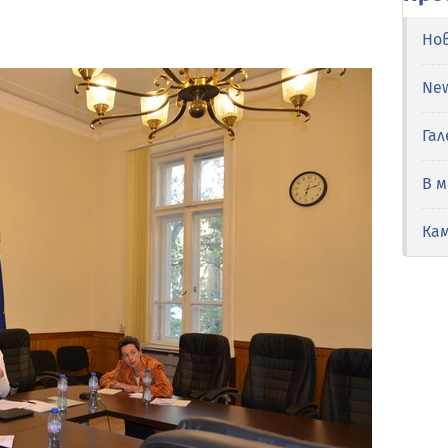
Но
Ne
Гал
В 
Ка