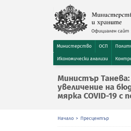
Министерство
ОСП
Полити
Икономически анализи
Контро
Министър Танева:
увеличение на бю
мярка COVID-19 с 
Начало
Пресцентър