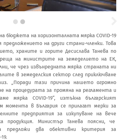
 на бюджета на хоризонталната мярка COVID-19
я предложението на други страни-членки. Това
ието, храните и горите Десислава Танева по
среща на министрите на земеделието на ЕК,
ълни, че чрез извънредната мярка страната ни
алите в земеделския сектор след приключване
лиз. „Поради тази причина нашето огромно
не на процедурата за промяна на регламента и
ме мярка COVID-19“, изтъкна българският
ъм момента в България се прилагат мерки за
елните предприятия за изкупуване на вече
а продукция. Министър Танева поясни, че
 предложи два обективни критерия за
19.