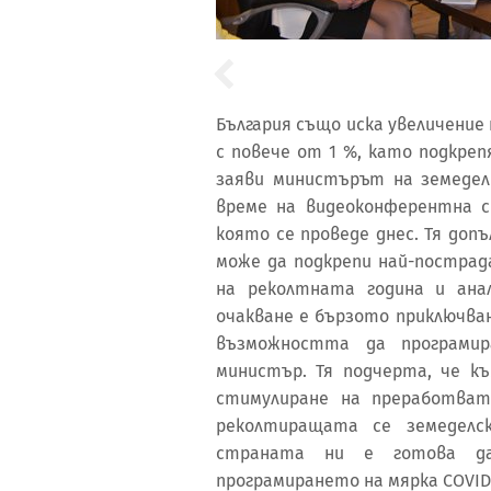
България също иска увеличение
с повече от 1 %, като подкреп
заяви министърът на земедел
време на видеоконферентна 
която се проведе днес. Тя доп
може да подкрепи най-пострад
на реколтната година и ана
очакване е бързото приключва
възможността да програмира
министър. Тя подчерта, че к
стимулиране на преработват
реколтиращата се земеделск
страната ни е готова да
програмирането на мярка COVID-