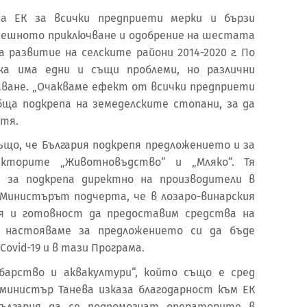
 на ЕК за всички предприети мерки и бързи
спешното приключване и одобрение на шестата
 развитие на селските райони 2014-2020 г. По
нка има едни и същи проблеми, но различни
ване. „Очакваме ефект от всички предприети
бща подкрепа на земеделските стопани, за да
 тя.
ъщо, че България подкрепя предложението и за
екторите „Животновъдство“ и „Мляко“. Тя
и за подкрепа директно на производители в
. Министърът подчерта, че в лозаро-винарския
я и готовност да предоставим средства на
 настояваме за предложението си да бъде
Covid-19 и в тази Програма.
барство и аквакултури“, който също е сред
министър Танева изказа благодарност към ЕК
ългария да се подпомогнат операторите в