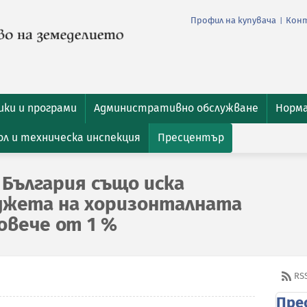
Профил на купувача
Кон
|
ки и програми
Административно обслужване
Норм
л и техническа инспекция
Пресцентър
 България също иска
джета на хоризонталната
повече от 1 %
RS
Пре