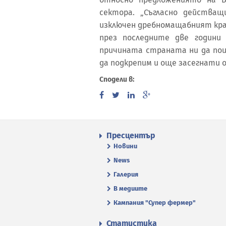
сектора. „Съгласно действа
изключен дребномащабният край
през последните две години
причината страната ни да пои
да подкрепим и още засегнати о
Сподели в:
Пресцентър
Новини
News
Галерия
В медиите
Кампания "Супер фермер"
Статистика