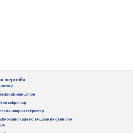
истерство
нистър
местник-министри
авен секретар
рламентарен секретар
ъжностно лице по защита на данните
МЗХ