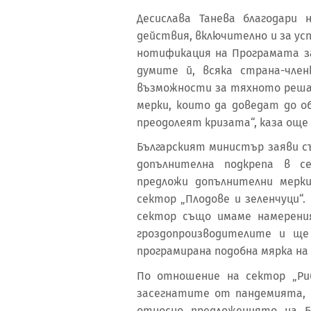
Десислава Танева благодари
действия, включително и за у
нотификация на Програмата за
думите й, всяка страна-чле
възможности за тяхното реша
мерки, които да доведат до о
преодолеят кризата“, каза още
Българският министър заяви с
допълнителна подкрепа в с
предложи допълнителни мерк
сектор „Плодове и зеленчуци“
сектор също имаме намерени
гроздопроизводителите и ще
програмирана подобна мярка на 
По отношение на сектор „Ри
засегнатите от пандемията, 
относно предложениято на Б