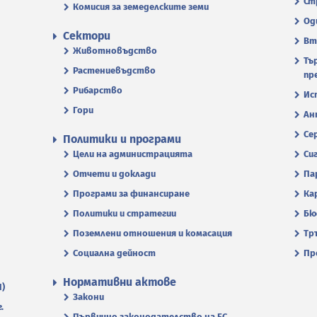
Ст
Комисия за земеделските земи
Од
Сектори
Вт
Животновъдство
Тъ
Растениевъдство
пр
Рибарство
Ис
Гори
Ан
Се
Политики и програми
Цели на администрацията
Си
Отчети и доклади
Па
Програми за финансиране
Ка
Политики и стратегии
Бю
Поземлени отношения и комасация
Тр
Социална дейност
Пр
Нормативни актове
П)
Закони
.
Първично законодателство на ЕС