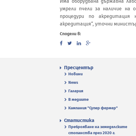
Има оборудвана държавна лаб
умрели пчели за наличие на
процедури по акредитация 
акредитация“, уточни министър
Сподели в:
Пресцентър
Новини
News
Галерия
В медиите
Кампания "Супер фермер"
Статистика
Преброяване на земеделските
стопанства през 2020 г.