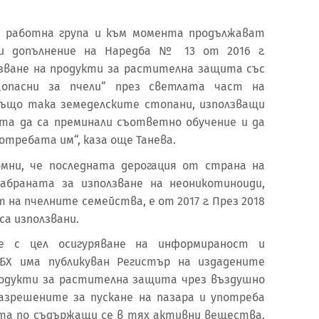
на работна група и към момента продължават
и допълнение на Наредба № 13 от 2016 г.
лзване на продукти за растителна защита със
„опасни за пчели“ през светлата част на
също така земеделските стопани, използващи
та да са преминали съответно обучение и да
отребата им“, каза още Танева.
мни, че последната дерогация от страна на
забраната за използване на неоникотиноиди,
на пчелните семейства, е от 2017 г. През 2018
са използвани.
че с цел осигуряване на информираност и
АБХ има публикуван Регистър на издадените
родукти за растителна защита чрез въздушно
разрешените за пускане на пазара и употреба
та по съдържащи се в тях активни вещества.