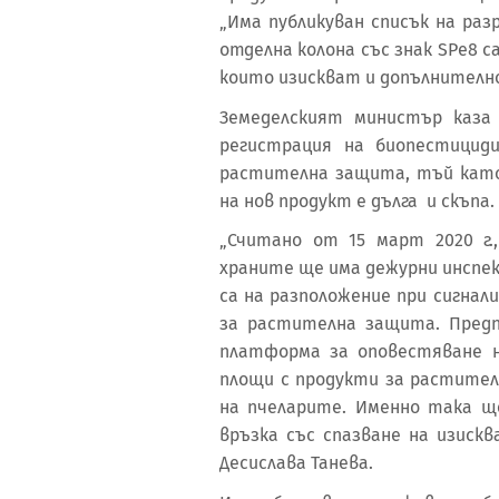
„Има публикуван списък на ра
отделна колона със знак SPe8 с
които изискват и допълнително
Земеделският министър каза
регистрация на биопестицид
растителна защита, тъй кат
на нов продукт е дълга и скъпа.
„Считано от 15 март 2020 г.
храните ще има дежурни инспе
са на разположение при сигна
за растителна защита. Предп
платформа за оповестяване 
площи с продукти за растител
на пчеларите. Именно така щ
връзка със спазване на изиск
Десислава Танева.