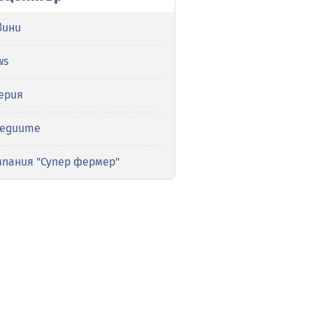
вини
ws
ерия
медиите
мпания "Супер фермер"