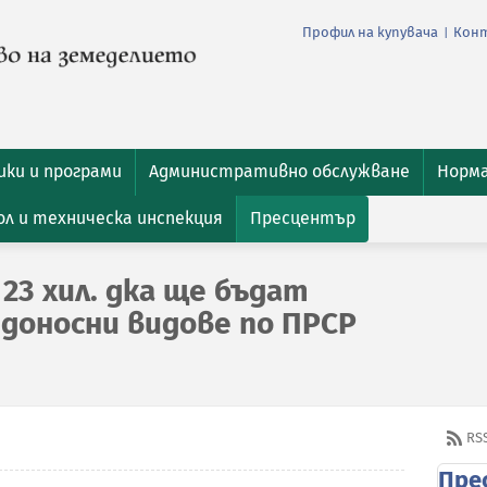
Профил на купувача
Кон
|
ки и програми
Административно обслужване
Норм
л и техническа инспекция
Пресцентър
23 хил. дка ще бъдат
едоносни видове по ПРСР
RS
Пре