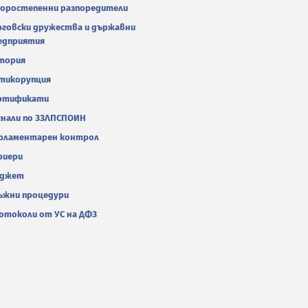
оростепенни разпоредители
рговски дружества и държавни
едприятия
тория
тикорупция
ртификати
гнали по ЗЗЛПСПОИН
рламентарен контрол
риери
джет
ъжни процедури
отоколи от УС на ДФЗ