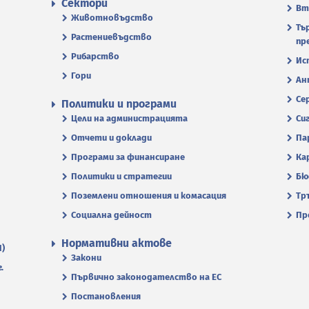
Сектори
Вт
Животновъдство
Тъ
Растениевъдство
пр
Рибарство
Ис
Гори
Ан
Се
Политики и програми
Цели на администрацията
Си
Отчети и доклади
Па
Програми за финансиране
Ка
Политики и стратегии
Бю
Поземлени отношения и комасация
Тр
Социална дейност
Пр
Нормативни актове
П)
Закони
.
Първично законодателство на ЕС
Постановления