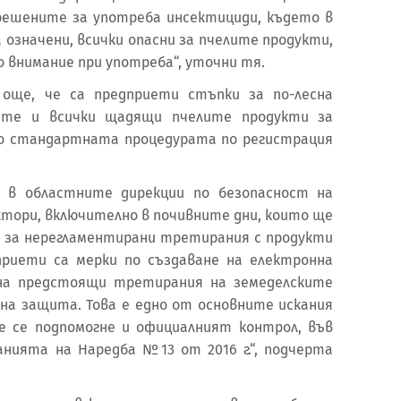
зрешените за употреба инсектициди, където в
а означени, всички опасни за пчелите продукти,
 внимание при употреба“, уточни тя.
 още, че са предприети стъпки за по-лесна
ите и всички щадящи пчелите продукти за
о стандартната процедурата по регистрация
, в областните дирекции по безопасност на
ктори, включително в почивните дни, които ще
ли за нерегламентирани третирания с продукти
риети са мерки по създаване на електронна
на предстоящи третирания на земеделските
на защита. Това е едно от основните искания
е се подпомогне и официалният контрол, във
ванията на Наредба №13 от 2016 г.“, подчерта