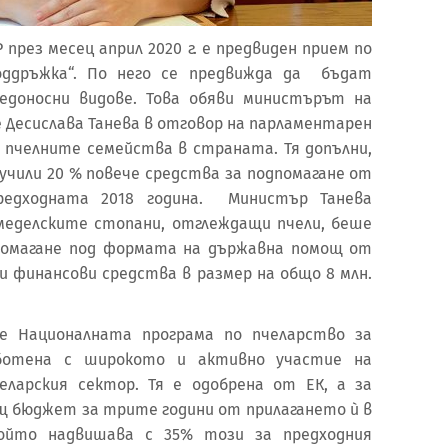
през месец април 2020 г. е предвиден прием по
поддръжка“. По него се предвижда да бъдат
медоносни видове. Това обяви министърът на
 Десислава Танева в отговор на парламентарен
 пчелните семейства в страната. Тя допълни,
олучили 20 % повече средства за подпомагане от
редходната 2018 година. Министър Танева
земеделските стопани, отглеждащи пчели, беше
помагане под формата на държавна помощ от
ни финансови средства в размер на общо 8 млн.
че Националната програма по пчеларство за
работена с широкото и активно участие на
еларския сектор. Тя е одобрена от ЕК, а за
бщ бюджет за трите години от прилагането ѝ в
 който надвишава с 35% този за предходния