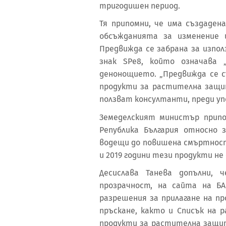
тригодишен период.
Тя припомни, че има създаде
обсъжданията за изменение 
Предвижда се забрана за изпо
знак SPe8, който означава 
денонощието. „Предвижда се 
продукти за растителна защи
ползват консултанти, преди уп
Земеделският министър припо
Република България относно 
водещи до повишена смъртност 
и 2019 години тези продукти не 
Десислава Танева допълни, 
прозрачност, на сайта на Б
разрешения за прилагане на п
пръскане, както и Списък на 
продукти за растителна защи