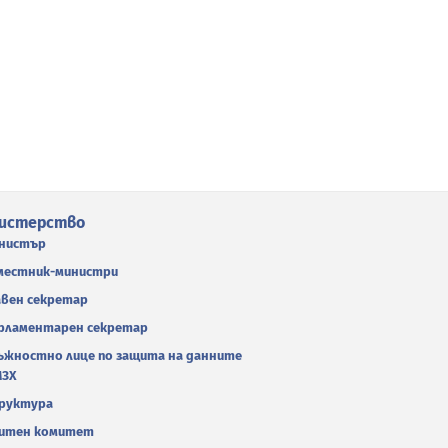
истерство
нистър
местник-министри
авен секретар
рламентарен секретар
ъжностно лице по защита на данните
МЗХ
руктура
итен комитет