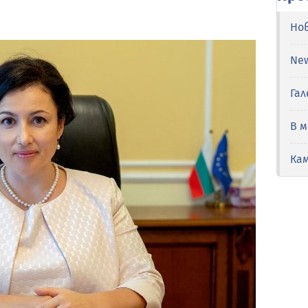
Но
Ne
Гал
В 
Ка