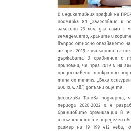
В индикативния график на ПРСР 
подмярка 8.1 „Залесяване и 
залесени 23 хил. дка само с 
земеделието, храните и горите
въпрос относно опазването на
че през 2019 г. пчеларите са п
държавата в сравнение с п
припомни, че през 2019 г. на 
предоставено трикратно под
типа de minimis. „Бяха осигуре
600 хил. лв.“, допълни още тя.
Десислава Танева подчерта, 
периода 2020-2022 г. е раз
браншовите организации в пч
изпълнението ѝ е определен о
размер на 19 199 412 лева,