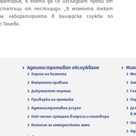
оратория, в която да се изследват проби от
 остатъци от пестициди. „В момента текат
на лабораторията в Българска служба по
 Танева.
Административно обслужване
Мин
Харта на клиента
Ми
Вътрешни правила
За
Документен портал
Гл
Проверка на преписка
Па
Административни услуги
Дл
в 
Най-често срещани въпроси и отговори
Ст
Комисия за земеделските земи
Од