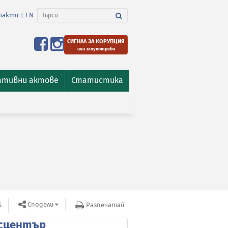
такти
EN
|
СИГНАЛ ЗА КОРУПЦИЯ
или злоупотреби
ативни актове
Статистика
Сподели
S
Разпечатай
сцентър