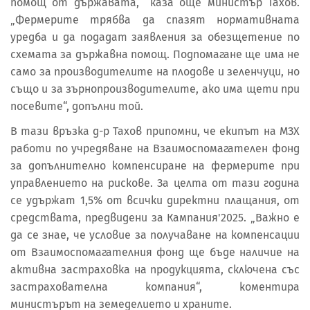
помощ от държавата, каза още министър Тахов.
„Фермерите трябва да спазят нормативната
уредба и да подадат заявления за обезщетение по
схемата за държавна помощ. Подпомагане ще има не
само за производителите на плодове и зеленчуци, но
също и за зърнопроизводителите, ако има щети при
посевите“, допълни той.
В тази връзка д-р Тахов припомни, че екипът на МЗХ
работи по учредяване на Взаимоспомагателен фонд
за допълнително компенсиране на фермерите при
управлението на рискове. За целта от тази година
се удържат 1,5% от всички директни плащания, от
средствата, предвидени за Кампания'2025. „Важно е
да се знае, че условие за получаване на компенсации
от Взаимоспомагателния фонд ще бъде наличие на
активна застраховка на продукцията, сключена със
застрахователна компания“, коментира
министърът на земеделието и храните.