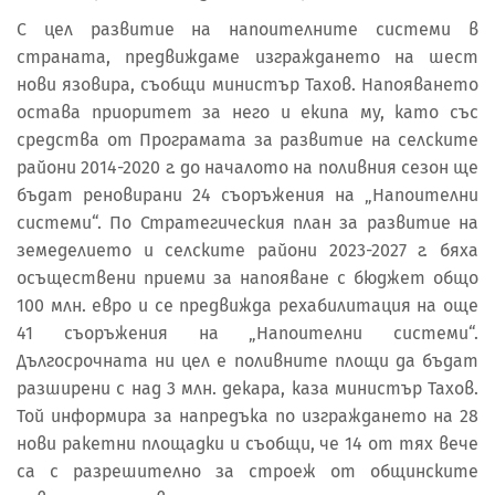
С цел развитие на напоителните системи в
страната, предвиждаме изграждането на шест
нови язовира, съобщи министър Тахов. Напояването
остава приоритет за него и екипа му, като със
средства от Програмата за развитие на селските
райони 2014-2020 г. до началото на поливния сезон ще
бъдат реновирани 24 съоръжения на „Напоителни
системи“. По Стратегическия план за развитие на
земеделието и селските райони 2023-2027 г. бяха
осъществени приеми за напояване с бюджет общо
100 млн. евро и се предвижда рехабилитация на още
41 съоръжения на „Напоителни системи“.
Дългосрочната ни цел е поливните площи да бъдат
разширени с над 3 млн. декара, каза министър Тахов.
Той информира за напредъка по изграждането на 28
нови ракетни площадки и съобщи, че 14 от тях вече
са с разрешително за строеж от общинските