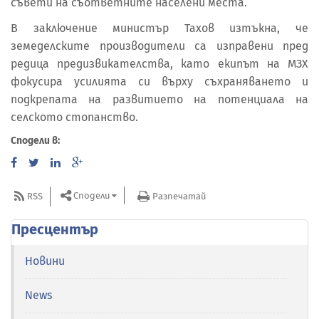
съвети на съответните населени места.
В заключение министър Тахов изтъкна, че
земеделските производители са изправени пред
редица предизвикателства, като екипът на МЗХ
фокусира усилията си върху съхраняването и
подкрепата на развитието на потенциала на
селското стопанство.
Сподели в:
Сподели
RSS
Разпечатай
Пресцентър
Новини
News