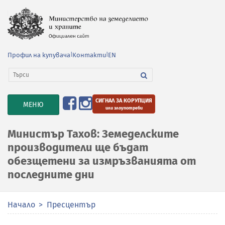
Профил на купувача
|
Контакти
|
EN
СИГНАЛ ЗА КОРУПЦИЯ
TOGGLE
МЕНЮ
или злоупотреби
NAVIGATION
Министър Тахов: Земеделските
производители ще бъдат
обезщетени за измръзванията от
последните дни
Начало
Пресцентър