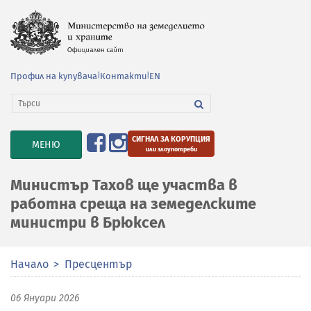
Профил на купувача
|
Контакти
|
EN
СИГНАЛ ЗА КОРУПЦИЯ
TOGGLE
МЕНЮ
или злоупотреби
NAVIGATION
Министър Тахов ще участва в
работна среща на земеделските
министри в Брюксел
Начало
Пресцентър
06 Януари 2026