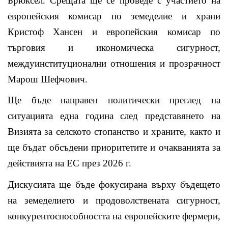
Брюксел. Срещата ще се проведе с участието на
европейския комисар по земеделие и храни
Кристоф Хансен и европейския комисар по
търговия и икономическа сигурност,
междуинституционални отношения и прозрачност
Марош Шефчович.
Ще бъде направен политически преглед на
ситуацията една година след представянето на
Визията за селското стопанство и храните, както и
ще бъдат обсъдени приоритетите и очакванията за
действията на ЕС през 2026 г.
Дискусията ще бъде фокусирана върху бъдещето
на земеделието и продоволствената сигурност,
конкурентоспособността на европейските фермери,