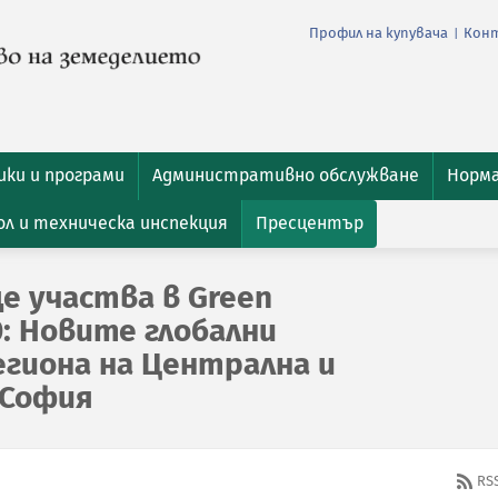
Профил на купувача
Кон
|
ки и програми
Административно обслужване
Норм
л и техническа инспекция
Пресцентър
е участва в Green
.0: Новите глобални
егиона на Централна и
 София
RS