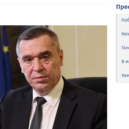
Пре
Но
Ne
Гал
В 
Ка