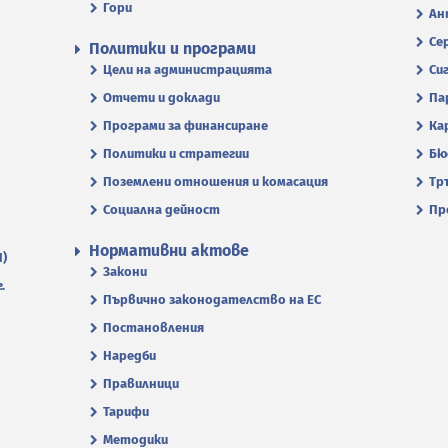
Гори
Ан
Се
Политики и програми
Цели на администрацията
Си
Отчети и доклади
Па
Програми за финансиране
Ка
Политики и стратегии
Бю
Поземлени отношения и комасация
Тр
Социална дейност
Пр
Нормативни актове
П)
Закони
.
Първично законодателство на ЕС
Постановления
Наредби
Правилници
Тарифи
Методики