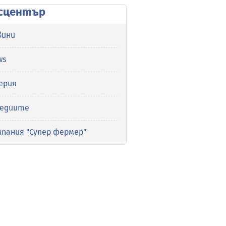
сцентър
вини
ws
ерия
медиите
мпания "Супер фермер"