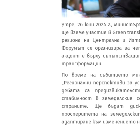
Утре, 26 юни 2024 г., министъ
ще вземе участие в Green transi
региона на Централна и Изт
Форумът се организира за ч
акцент е върху съпътстващит
трансформации.
По време на събитието ми
„Регионални перспективи за у
дебата са предизвикателс
стабилност в земеделския с
страните. Ще бъдат диск
просперитета на земеделски
адаптиране към изменението н