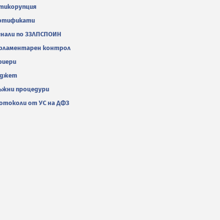
тикорупция
ртификати
гнали по ЗЗЛПСПОИН
рламентарен контрол
риери
джет
ъжни процедури
отоколи от УС на ДФЗ