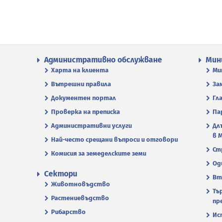
Административно обслужване
Мин
Харта на клиента
Ми
Вътрешни правила
За
Документен портал
Гл
Проверка на преписка
Па
Административни услуги
Дл
в 
Най-често срещани въпроси и отговори
Ст
Комисия за земеделските земи
Од
Сектори
Вт
Животновъдство
Тъ
Растениевъдство
пр
Рибарство
Ис