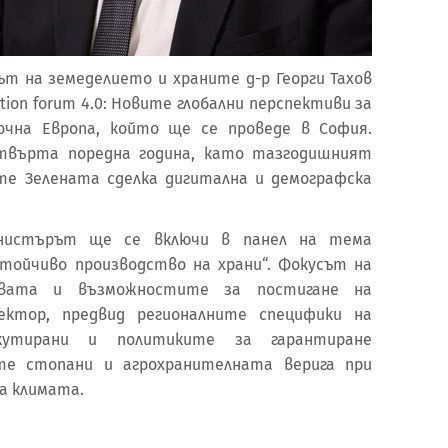
рът на земеделието и храните д-р Георги Тахов
tion forum 4.0: Новите глобални перспективи за
очна Европа, който ще се проведе в София.
етвърта поредна година, като тазгодишният
е Зелената сделка дигитална и демографска
нистърът ще се включи в панел на тема
стойчиво производство на храни“. Фокусът на
твата и възможностите за постигане на
ектор, предвид регионалните специфики на
утирани и политиките за гарантиране
те стопани и агрохранителната верига при
а климата.