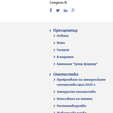
Сподели в:
Пресцентър
Новини
News
Галерия
В медиите
Кампания "Супер фермер"
Статистика
Преброяване на земеделските
стопанства през 2020 г.
Земеделски стопанства
Използване на земята
Растениевъдство
Животновъдство