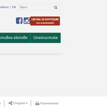
такти
EN
|
СИГНАЛ ЗА КОРУПЦИЯ
или злоупотреби
ативни актове
Статистика
Сподели
S
Разпечатай