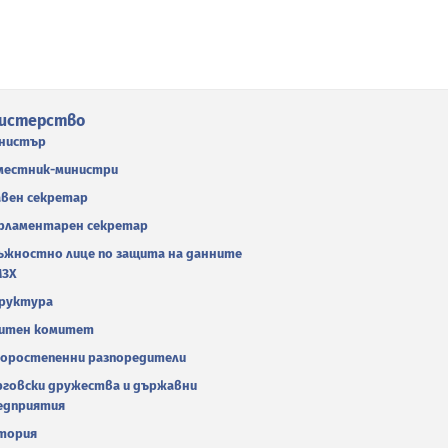
истерство
нистър
местник-министри
авен секретар
рламентарен секретар
ъжностно лице по защита на данните
МЗХ
руктура
итен комитет
оростепенни разпоредители
рговски дружества и държавни
едприятия
тория