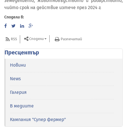
земеделието, животновъдството и рибарството,
чийто срок на действие изтече през 2024 г.
Сподели в:
Сподели
RSS
Разпечатай
Пресцентър
Новини
News
Галерия
В медиите
Кампания "Супер фермер"