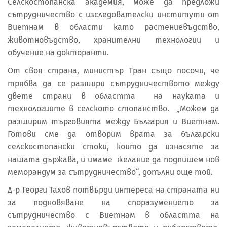
Селскостопанска академия, може да предложи
сътрудничество с изследователски институти от
Виетнам в области като растениевъдство,
животновъдство, хранителни технологии и
обучение на докторанти.
От своя страна, министър Тран също посочи, че
трябва да се разшири сътрудничеството между
двете страни в областта на науката и
технологиите в селското стопанство. „Можем да
разширим търговията между България и Виетнам.
Готови сме да отворим врата за български
селскостопански стоки, които да изнасяте за
нашата държава, и имаме желание да подпишем нов
меморандум за сътрудничество“, допълни още той.
Д-р Георги Тахов потвърди интереса на страната ни
за подновяване на споразумението за
сътрудничество с Виетнам в областта на