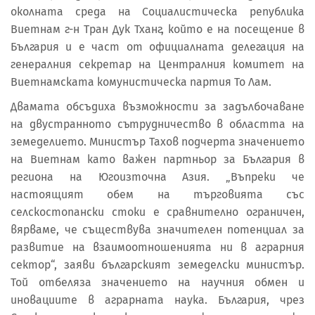
околната среда на Социалистическа република
Виетнам г-н Тран Дук Тханг, който е на посещение в
България и е част от официалната делегация на
генералния секретар на Централния комитет на
Виетнамската комунистическа партия То Лам.
Двамата обсъдиха възможности за задълбочаване
на двустранното сътрудничество в областта на
земеделието. Министър Тахов подчерта значението
на Виетнам като важен партньор за България в
региона на Югоизточна Азия. „Въпреки че
настоящият обем на търговията със
селскостопански стоки е сравнително ограничен,
вярваме, че съществува значителен потенциал за
развитие на взаимоотношенията ни в аграрния
сектор“, заяви българският земеделски министър.
Той отбеляза значението на научния обмен и
иновациите в аграрната наука. България, чрез