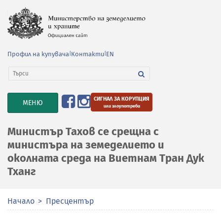
Профил на купувача
|
Контакти
|
EN
СИГНАЛ ЗА КОРУПЦИЯ
TOGGLE
МЕНЮ
или злоупотреби
NAVIGATION
Министър Тахов се срещна с
министъра на земеделието и
околната среда на Виетнам Тран Дук
Тханг
Начало
Пресцентър