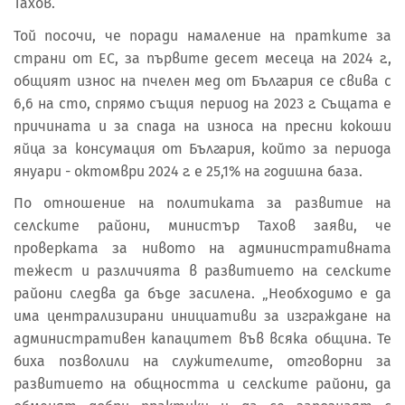
Тахов.
Той посочи, че поради намаление на пратките за
страни от ЕС, за първите десет месеца на 2024 г.,
общият износ на пчелен мед от България се свива с
6,6 на сто, спрямо същия период на 2023 г. Същата е
причината и за спада на износа на пресни кокоши
яйца за консумация от България, който за периода
януари - октомври 2024 г. е 25,1% на годишна база.
По отношение на политиката за развитие на
селските райони, министър Тахов заяви, че
проверката за нивото на административната
тежест и различията в развитието на селските
райони следва да бъде засилена. „Необходимо е да
има централизирани инициативи за изграждане на
административен капацитет във всяка община. Те
биха позволили на служителите, отговорни за
развитието на общността и селските райони, да