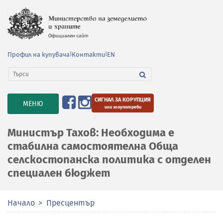
Профил на купувача
|
Контакти
|
EN
СИГНАЛ ЗА КОРУПЦИЯ
TOGGLE
МЕНЮ
или злоупотреби
NAVIGATION
Министър Тахов: Необходима е
стабилна самостоятелна Обща
селскостопанска политика с отделен
специален бюджет
Начало
Пресцентър