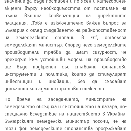
значение да бъде поставен и по-ясен и категоричен
акцент върху необходимостта от постигане на
пълна външна конвергенция на директните
плащания. „Това е изключително важен въпрос за
България с оглед създаването на равнопоставеност
на земеделските стопани в ЕС“, отбеляза
земеделският министър. Според него земеделските
производители трябва да имат сигурност, че
преходът към устойчиви модели на производство
ще бъде подкрепен със стабилни финансови
инструменти и политики, които да стимулират
инвестиции и иновации, без да създават
допълнителни административни тежести.
По време на заседанието, министрите на
земеделието обсъдиха и състоянието на пазара, по-
специално вследствие на нашествието в Украйна.
Българският земеделски министър посочи, че на
този фон земеделските стопанства продължават