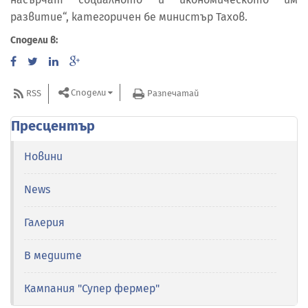
развитие“, категоричен бе министър Тахов.
Сподели в:
Сподели
RSS
Разпечатай
Пресцентър
Новини
News
Галерия
В медиите
Кампания "Супер фермер"