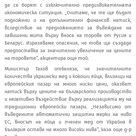
да се борят с изключително предизвикателната
икономическа ситуация. „Считаме, че те ще бъдат
подложени и на допълнителен финансов натиск,
вследствие на предложението за въвеждане на
завишени мита върху вноса на торове от Русия и
Беларус. Изразяваме опасения, че това ще създаде
предпоставка за значително увеличение на цените
на торовете“, акцентира още той.
Министър Тахов отбеляза, че значителните
количества украински мед и кокоши яйца, влизащи на
европейския пазар на много ниски цени, оказват
натиск върху цените на българското производство
и негативно въздействие върху реализацията му на
традиционни европейски пазари. „Независимо от
въведените автоматични защитни мерки на ниво
ЕС, вносът на яйца и пчелен мед от Украйна в
България остава на много високи нива“, каза още д-р