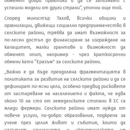
обменят добри практики и да се запознаят с
успешни модели от други страни“, уточни още той.
Според министър Тахов, всички общини и
организации, движещи социално предприемачество в
селските райони, трябва да имат възможност за
по-лесен достъп до финансиране за изграждане на
капацитет, малки грантове и възможност да
обменят опит, например - чрез краткосрочни
обмени като “Еразъм” за селските райони.
„Важно е да бъде преодоляна фрагментацията в
политиката за развитие на селските райони и да се
дефинират по-ясни цели, особено предвид рисковете
от застаряване на населението и факта, че едва
около 10 на сто от земеделските стопани в ЕС са
млади фермери. Селските райони имат нужда от
повече услуги, по-добро образование, подкрепа за
учене през целия живот и събития, които да
насърчат социалното и икономическото им