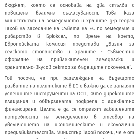
бюджет, която се основава на два стълба с
повишена взаимна съгласуваност. Това каза
министърът на земеделието и храните д-р Георги
Тахов на заседание на Съвета на ЕС по земеделие и
рибарство в Брюксел, по време на което,
Европейската комисия представи „Визия за
селското стопанство и храните - Съвместно
оформяне на привлекателен земеделски и
хранително-вкусов сектор за бъдещите поколения“.
Той посочи, че при разглеждане на бъдещото
развитие на политиките в ЕС е важно да се запазят
успешните инструменти на ОСП, като директните
плащания и обвързаната подкрепа с адекватно
финансиране. Целта е да се отразят завишените
потребности на земеделието в отговор на
увеличението на икономическите и екологични
предизвикателства. Министър Тахов посочи, че е от