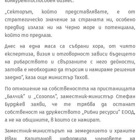
конкурентоспособен бизнес.
„Секторът, който представлявате, е от
стратегическо значение за страната ни, особено
предвид излаза ни на Черно море и потенциала,
който то предлага.
Днес на една маса са събрани хора, от чиято
експертиза, визия и отговорност зависи бъдещето
на рибарството и свързаните с него дейности,
затова е необходимо да търсим и намираме решения
заедно“, каза още министър Тахов.
По отношение на собствеността на пристанищата
„Балчик“ и „Созопол“, заместник-министър Стефан
Бурджев заяви, че те трябва да останат
собственост на дружеството „Рибни ресурси“ ЕООД,
а не на общините, в които се намират.
Заместник-министърът на земеделието и храните
Иван Капитанов информира членовете на