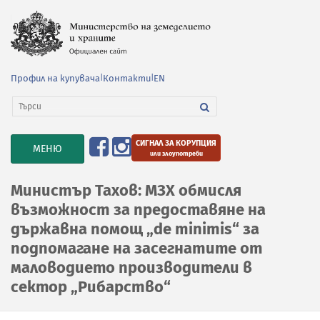
Профил на купувача
|
Контакти
|
EN
СИГНАЛ ЗА КОРУПЦИЯ
TOGGLE
МЕНЮ
или злоупотреби
NAVIGATION
Министър Тахов: МЗХ обмисля
възможност за предоставяне на
държавна помощ „de minimis“ за
подпомагане на засегнатите от
маловодието производители в
сектор „Рибарство“