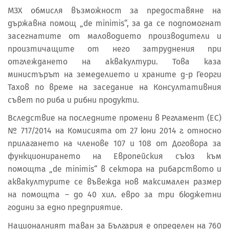
МЗХ обмисля възможност за предоставяне на
държавна помощ „de minimis“, за да се подпомогнат
засегнатите от маловодието производители и
произтичащите от него затруднения при
отглеждането на аквакултури. Това каза
министърът на земеделието и храните д-р Георги
Тахов по време на заседание на Консултативния
съвет по риба и рибни продукти.
Вследствие на последните промени в Регламент (ЕС)
№ 717/2014 на Комисията от 27 юни 2014 г. относно
прилагането на членове 107 и 108 от Договора за
функционирането на Европейския съюз към
помощта „de minimis“ в сектора на рибарството и
аквакултурите се въвежда нов максимален размер
на помощта – до 40 хил. евро за три бюджетни
години за едно предприятие.
Националният таван за България е определен на 760