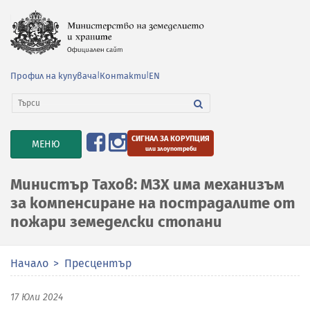
Профил на купувача
|
Контакти
|
EN
СИГНАЛ ЗА КОРУПЦИЯ
TOGGLE
МЕНЮ
или злоупотреби
NAVIGATION
Министър Тахов: МЗХ има механизъм
за компенсиране на пострадалите от
пожари земеделски стопани
Начало
Пресцентър
17 Юли 2024