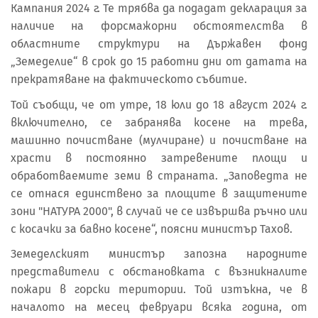
Кампания 2024 г. Те трябва да подадат декларация за
наличие на форсмажорни обстоятелства в
областните структури на Държавен фонд
„Земеделие“ в срок до 15 работни дни от датата на
прекратяване на фактическото събитие.
Той съобщи, че от утре, 18 юли до 18 август 2024 г.
включително, се забранява косене на трева,
машинно почистване (мулчиране) и почистване на
храсти в постоянно затревените площи и
обработваемите земи в страната. „Заповедта не
се отнася единствено за площите в защитените
зони "НАТУРА 2000", в случай че се извършва ръчно или
с косачки за бавно косене“, поясни министър Тахов.
Земеделският министър запозна народните
представители с обстановката с възникналите
пожари в горски територии. Той изтъкна, че в
началото на месец февруари всяка година, от