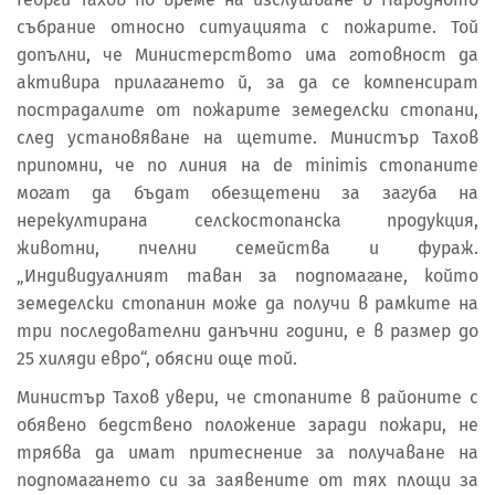
събрание относно ситуацията с пожарите. Той
допълни, че Министерството има готовност да
активира прилагането й, за да се компенсират
пострадалите от пожарите земеделски стопани,
след установяване на щетите. Министър Тахов
припомни, че по линия на de minimis стопаните
могат да бъдат обезщетени за загуба на
нерекултирана селскостопанска продукция,
животни, пчелни семейства и фураж.
„Индивидуалният таван за подпомагане, който
земеделски стопанин може да получи в рамките на
три последователни данъчни години, е в размер до
25 хиляди евро“, обясни още той.
Министър Тахов увери, че стопаните в районите с
обявено бедствено положение заради пожари, не
трябва да имат притеснение за получаване на
подпомагането си за заявените от тях площи за