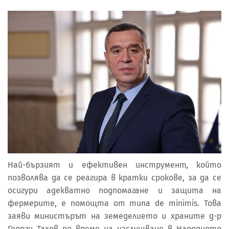
Най-бързият и ефективен инструмент, който
позволява да се реагира в кратки срокове, за да се
осигури адекватно подпомагане и защита на
фермерите, е помощта от типа de minimis. Това
заяви министърът на земеделието и храните д-р
Георги Тахов по време на изслушване в Народното