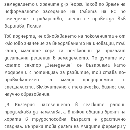
земеделието и храните д-р Георги Тахов по време на
неформалното заседание на Съвета на ЕС по
земеделие и рибарство, което се провежда във
Варшава, Полша.
Той подчерта, че обновяването на поколенията е от
ключово значение за внедряването на иновации, тъй
като, младите хора са по-склонни да прилагат
дигитални решения в земеделието. По думите му,
когато сектор „Земеделие“ се възприема като
модерен и с потенциал за развитие, той става по-
привлекателен за млади предприемачи и
специалисти, включително с техническо, бизнес или
научно образование.
„В България населението в селските райони
продължава да намалява, а в някои общини броят на
хората в трудоспособна възраст е драстично
спаднал. Въпреки това делът на младите фермери у