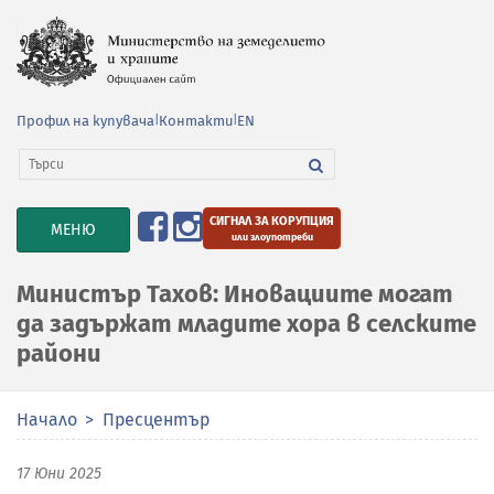
Профил на купувача
|
Контакти
|
EN
СИГНАЛ ЗА КОРУПЦИЯ
TOGGLE
МЕНЮ
или злоупотреби
NAVIGATION
Министър Тахов: Иновациите могат
да задържат младите хора в селските
райони
Начало
Пресцентър
17 Юни 2025