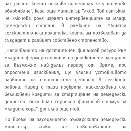
нас расте, което показва потенциал за устойчиво
обновяване“, каза още министър Тахов. Той изтъкна,
че ключова роля играят интервенциите за млади
земеделски стопани в рамките на Общата
селскостопанска политика, които им позволяват да
създадат и развият собствено стопанство.
„Насочването на достатъчен финансов ресурс към
младите фермери по линия на директните плащания
за възможно най-дълъг период от време, при
опростени изисквания, ще улесни устойчивото
развитие на стопанската дейност в селските
райони. Наред с тази подкрепа, нисколихвени или
безлихвени кредити за стартиране на земеделски
дейности биха били сериозен финансов стимул за
младите хора“, допълни още той.
По време на заседанието българският земеделски
министър заяви, че повишаването на