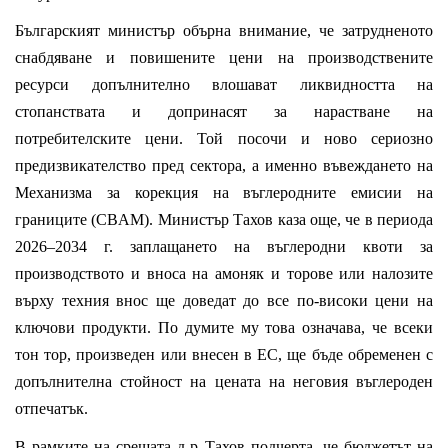
Българският министър обърна внимание, че затрудненото
снабдяване и повишените цени на производствените
ресурси допълнително влошават ликвидността на
стопанствата и допринасят за нарастване на
потребителските цени. Той посочи и ново сериозно
предизвикателство пред сектора, а именно въвеждането на
Механизма за корекция на въглеродните емисии на
границите (CBAM). Министър Тахов каза още, че в периода
2026–2034 г. заплащането на въглеродни квоти за
производството и вноса на амоняк и торове или налозите
върху техния внос ще доведат до все по-високи цени на
ключови продукти. По думите му това означава, че всеки
тон тор, произведен или внесен в ЕС, ще бъде обременен с
допълнителна стойност на цената на неговия въглероден
отпечатък.
В рамките на срещата д-р Тахов подчерта, че бюджетът на