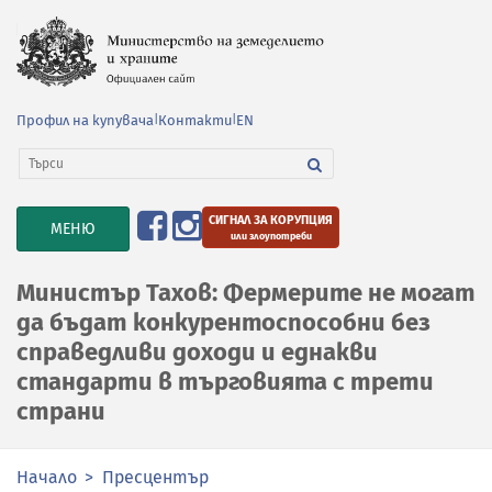
Профил на купувача
|
Контакти
|
EN
СИГНАЛ ЗА КОРУПЦИЯ
TOGGLE
МЕНЮ
или злоупотреби
NAVIGATION
Министър Тахов: Фермерите не могат
да бъдат конкурентоспособни без
справедливи доходи и еднакви
стандарти в търговията с трети
страни
Начало
Пресцентър