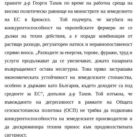
храните д-р Георги Тахов по време на работна среща на
високо политическо равнище на министрите на земеделието
на ЕС в Брюксел. Той подчерта, че загубата на
конкурентоспособност на европейските фермери не се
дължи на техни действия, а е поради комбинация от
растящи разходи, регулаторен натиск и неравнопоставеност
спрямо вноса. „Разходите за енергия, торове, фуражи, труд и
услуги продължават да се увеличават, докато пазарната
възвръщаемост остава несигурна. Това пряко застрашава
икономическата устойчивост на земеделските стопанства,
особено в държави като България, където доходите са под
средните за ЕС“, допълни д-р Тахов. Той изтъкна, че
въвеждането на дегресивност в рамките на Общата
селскостопанска политика (ОСП) не трябва да подкопава
конкурентоспособността на земеделските производители и
да дискриминира техния принос към продоволствената
сигурност.