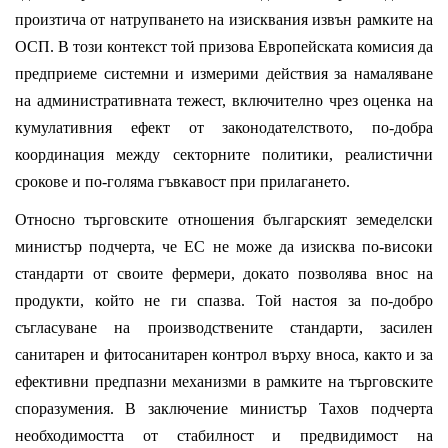
произтича от натрупването на изисквания извън рамките на
ОСП. В този контекст той призова Европейската комисия да
предприеме системни и измерими действия за намаляване
на административната тежест, включително чрез оценка на
кумулативния ефект от законодателството, по-добра
координация между секторните политики, реалистични
срокове и по-голяма гъвкавост при прилагането.
Относно търговските отношения българският земеделски
министър подчерта, че ЕС не може да изисква по-високи
стандарти от своите фермери, докато позволява внос на
продукти, който не ги спазва. Той настоя за по-добро
съгласуване на производствените стандарти, засилен
санитарен и фитосанитарен контрол върху вноса, както и за
ефективни предпазни механизми в рамките на търговските
споразумения.
В заключение министър Тахов подчерта
необходимостта от стабилност и предвидимост на