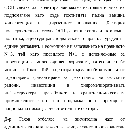
ОСП следва да гарантира най-малко настоящите нива на
подпомагане като бъде постигната пълна външна
конвергенция на директните плащания.
„България
последователно настоява ОСП да остане силна и автономна
политика, структурирана в два стълба, с правила, уредени в
единен регламент. Необходимо е и запазването на правилото
N+3, тъй като правилото N+1 е неприложимо за
инвестиции с многогодишен хоризонт“, категоричен бе
министър Тахов. Той акцентира върху необходимостта от
гарантирано финансиране за развитието на селските
райони, инвестиции в хидромелиоративната
инфраструктура, преработката и хранително-вкусовата
промишленост, както и от продължаване на преходната
национална помощ за чувствителните сектори.
Д-р Тахов отбеляза, че значителна част от
административната тежест за земеделските производители