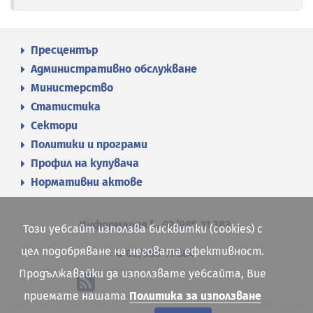
Пресцентър
Административно обслужване
Министерство
Статистика
Сектори
Политики и програми
Профил на купувача
Нормативни актове
Информация
02/985 11 383
Този уебсайт използва бисквитки (cookies) с
цел подобряване на неговата ефективност.
02/985 11 384
Продължавайки да използвате уебсайта, Вие
приемате нашата
Политика за използване