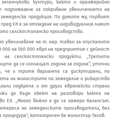
зеленчукови култури, както и оранжерийно
т подпомагане за покриване увеличението на
 земеделска продукция. По думите му, първият
 пред ЕК е за отпадане на индивидуалния лимит
ото селскостопанско производство.
о увеличаване на т. нар. таван за опусканите
 000 на 560 000 евро на предприятие с дейност
 на селскостопански продукти. „Третата
щта да се изплащат година за година“, уточни
и, че и трите варианта са дискутирани, по
ъвета на министрите по земеделие и рибарство
нали подкрепа и от други европейски страни
лжи да бъде обект на разговори както на
во ЕК. „Много важно е да се намери балансът.
нтереса на земеделските производители, без
 процедура”, категоричен бе министър Тахов.