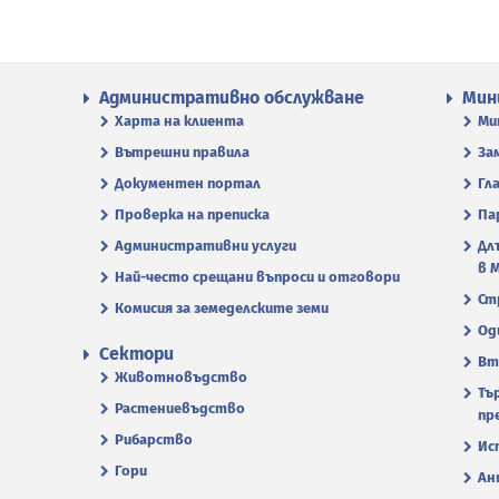
Административно обслужване
Мин
Харта на клиента
Ми
Вътрешни правила
За
Документен портал
Гл
Проверка на преписка
Па
Административни услуги
Дл
в 
Най-често срещани въпроси и отговори
Ст
Комисия за земеделските земи
Од
Сектори
Вт
Животновъдство
Тъ
Растениевъдство
пр
Рибарство
Ис
Гори
Ан