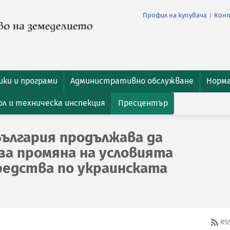
Профил на купувача
Кон
|
ки и програми
Административно обслужване
Норм
л и техническа инспекция
Пресцентър
България продължава да
за промяна на условията
средства по украинската
RS