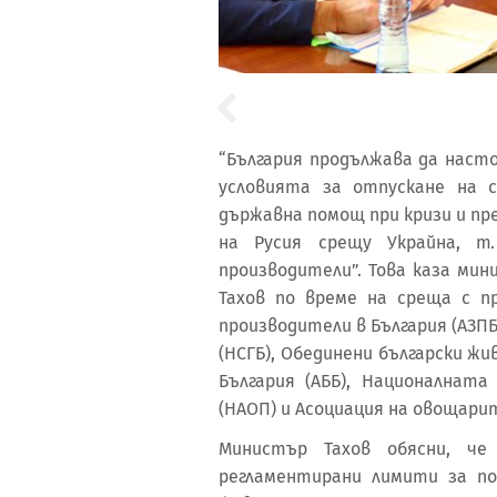
“България продължава да наст
условията за отпускане на 
държавна помощ при кризи и пр
на Русия срещу Украйна, т.
производители”. Това каза ми
Тахов по време на среща с п
производители в България (АЗПБ
(НСГБ), Обединени български ж
България (АББ), Националнат
(НАОП) и Асоциация на овощарит
Министър Тахов обясни, ч
регламентирани лимити за по