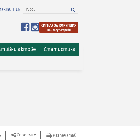
такти
EN
|
СИГНАЛ ЗА КОРУПЦИЯ
или злоупотреби
ативни актове
Статистика
Сподели
S
Разпечатай