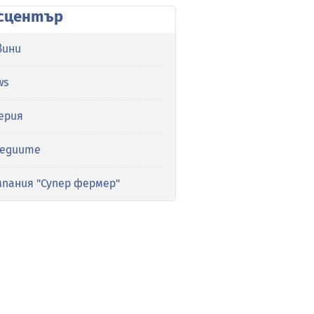
сцентър
вини
ws
ерия
медиите
мпания "Супер фермер"