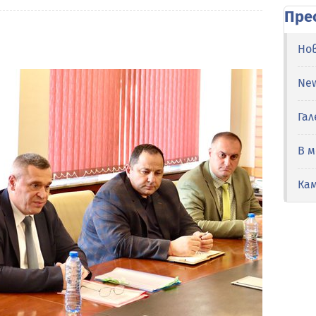
Пре
Но
Ne
Гал
В 
Ка