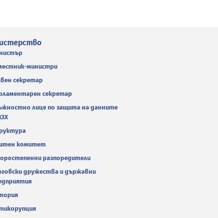
истерство
нистър
местник-министри
авен секретар
рламентарен секретар
ъжностно лице по защита на данните
МЗХ
руктура
итен комитет
оростепенни разпоредители
рговски дружества и държавни
едприятия
тория
тикорупция