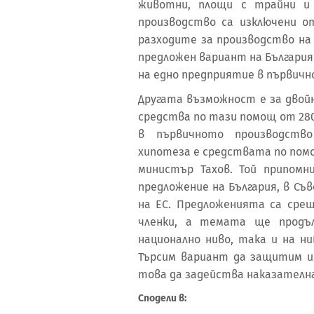
животни, площи с трайни и 
производство са изключени о
разходите за производство на
предложен вариант на България
на едно предприятие в първичн
Другата възможност е за двойн
средства по тази помощ от 280
в първичното производство
хипотеза е средствата по помо
министър Тахов. Той припомн
предложение на България, в С
на ЕС. Предложенията са срещ
членки, а темата ще продъ
национално ниво, така и на ни
Търсим вариант да защитим и
това да задейства наказателна
Сподели в: