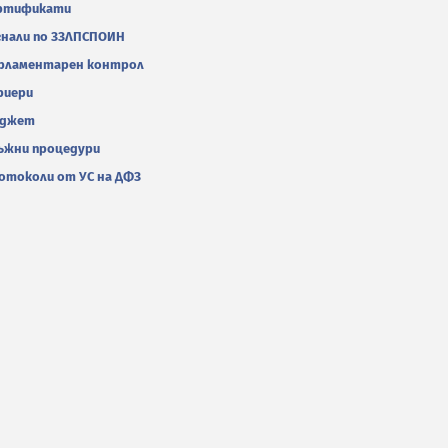
ртификати
гнали по ЗЗЛПСПОИН
рламентарен контрол
риери
джет
ъжни процедури
отоколи от УС на ДФЗ