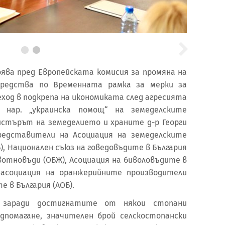
оява пред Европейската комисия за промяна на
средства по Временната рамка за мерки за
еход в подкрепа на икономиката след агресията
 нар. „украинска помощ“ на земеделските
нистърът на земеделието и храните д-р Георги
редставители на Асоциация на земеделските
), Национален съюз на говедовъдите в България
ивотновъди (ОБЖ), Асоциация на биволовъдите в
а асоциация на оранжерийните производители
е в България (АОБ).
е заради достигнатите от някои стопани
дпомагане, значителен брой селскостопански