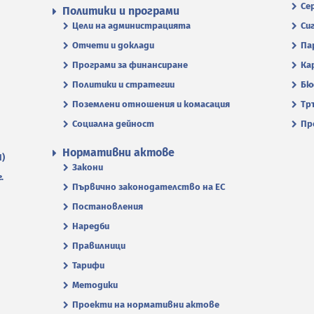
Се
Политики и програми
Цели на администрацията
Си
Отчети и доклади
Па
Програми за финансиране
Ка
Политики и стратегии
Бю
Поземлени отношения и комасация
Тр
Социална дейност
Пр
Нормативни актове
П)
Закони
.
Първично законодателство на ЕС
Постановления
Наредби
Правилници
Тарифи
Методики
Проекти на нормативни актове