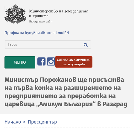
Профил на купувача
|
Контакти
|
EN
СИГНАЛ ЗА КОРУПЦИЯ
TOGGLE
МЕНЮ
или злоупотреби
NAVIGATION
Министър Порожанов ще присъства
на първа копка на разширението на
предприятието за преработка на
царевица „Амилум България“ в Разград
Начало
Пресцентър