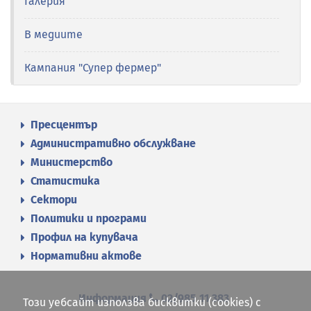
Галерия
В медиите
Кампания "Супер фермер"
Пресцентър
Административно обслужване
Министерство
Статистика
Сектори
Политики и програми
Профил на купувача
Нормативни актове
Информация
02/985 11 383
Този уебсайт използва бисквитки (cookies) с