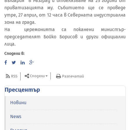
България“ в Разград и отбелязване на 25 години от
приватизацията му. Събитието ще се проведе
утре, 27 април, от 12 часа в Северната индустриална
зона на града.
На церемонията са поканени министър-
председателят Бойко Борисов и други официални
лица.
Сподели в:
Сподели
RSS
Разпечатай
Пресцентър
Новини
News