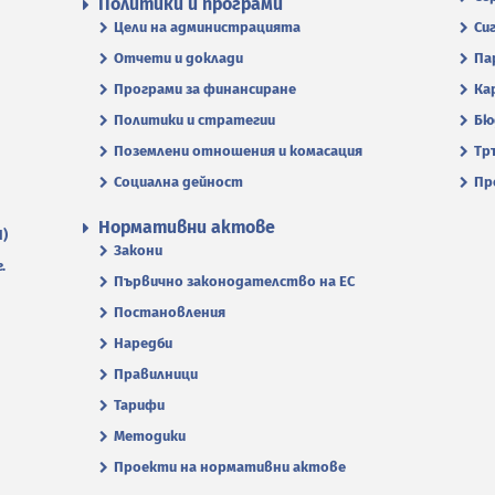
Политики и програми
Цели на администрацията
Си
Отчети и доклади
Па
Програми за финансиране
Ка
Политики и стратегии
Бю
Поземлени отношения и комасация
Тр
Социална дейност
Пр
Нормативни актове
П)
Закони
.
Първично законодателство на ЕС
Постановления
Наредби
Правилници
Тарифи
Методики
Проекти на нормативни актове