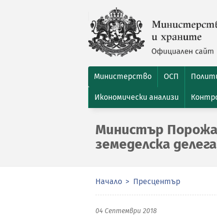
Министерство
ОСП
Полити
Икономически анализи
Контро
Министър Порожан
земеделска делег
Начало
Пресцентър
04 Септември 2018