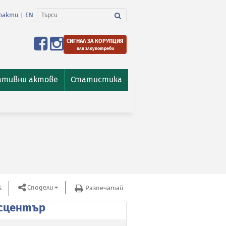
такти
EN
|
СИГНАЛ ЗА КОРУПЦИЯ
или злоупотреби
ативни актове
Статистика
Сподели
S
Разпечатай
сцентър