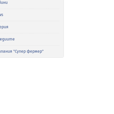
вини
ws
ерия
медиите
мпания "Супер фермер"