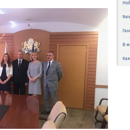
Но
Ne
Гал
В 
Ка