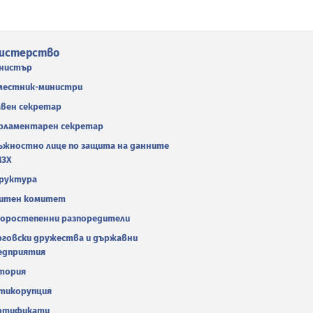
истерство
нистър
местник-министри
авен секретар
рламентарен секретар
ъжностно лице по защита на данните
МЗХ
руктура
итен комитет
оростепенни разпоредители
рговски дружества и държавни
едприятия
тория
тикорупция
ртификати