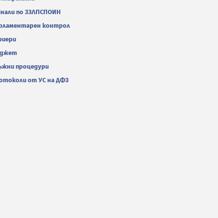
гнали по ЗЗЛПСПОИН
рламентарен контрол
риери
джет
ъжни процедури
отоколи от УС на ДФЗ