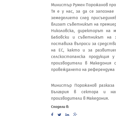
Министър Румен Порожанов про
Тя е у нас, за да се запозна
земеделието след присъединя
влизат съветникът на премиер
Николовска, директорът на 
Бабовски и съветникът на 
поставиха въпроси за средств
на ЕС, както и за развити
селскостопанска продукция 
производители в Македония 
провеждането на референдума 
Министър Порожанов разказа
България в сектора и нап
производители в Македония.
Сподели в: