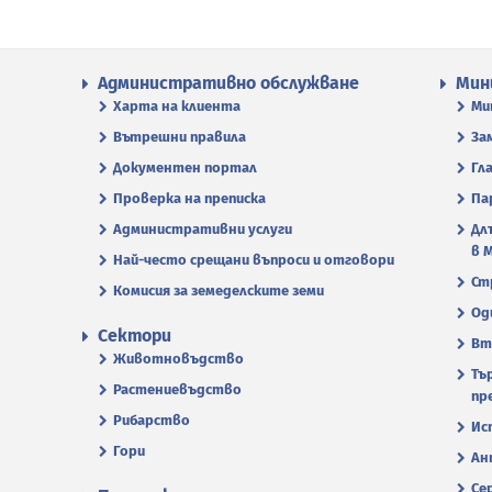
Административно обслужване
Мин
Харта на клиента
Ми
Вътрешни правила
За
Документен портал
Гл
Проверка на преписка
Па
Административни услуги
Дл
в 
Най-често срещани въпроси и отговори
Ст
Комисия за земеделските земи
Од
Сектори
Вт
Животновъдство
Тъ
Растениевъдство
пр
Рибарство
Ис
Гори
Ан
Се