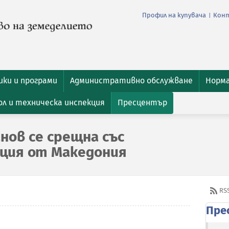
Профил на купувача
Кон
|
ки и програми
Административно обслужване
Норм
л и техническа инспекция
Пресцентър
ов се срещна със
ация от Македония
RS
Пре