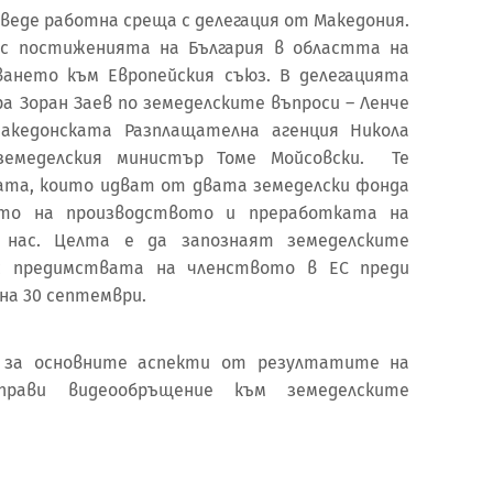
веде работна среща с делегация от Македония.
е с постиженията на България в областта на
ването към Европейския съюз. В делегацията
а Зоран Заев по земеделските въпроси – Ленче
македонската Разплащателна агенция Никола
земеделския министър Томе Мойсовски. Те
ата, които идват от двата земеделски фонда
ето на производството и преработката на
у нас. Целта е да запознаят земеделските
с предимствата на членството в ЕС преди
на 30 септември.
 за основните аспекти от резултатите на
рави видеообръщение към земеделските