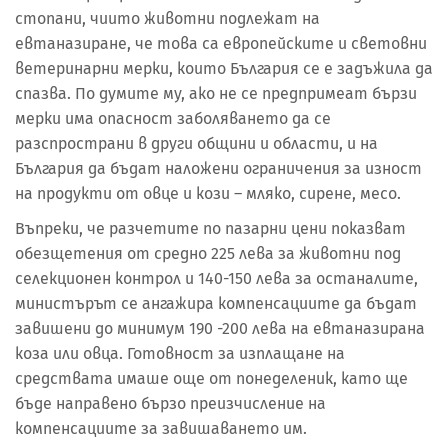
стопани, чиито животни подлежат на
евтаназиране, че това са европейските и световни
ветеринарни мерки, които България се е задъжила да
спазва. По думите му, ако не се предпримеат бързи
мерки има опасност заболяването да се
разспространи в други общини и области, и на
България да бъдат наложени ограничения за изност
на продукти от овце и кози – мляко, сирене, месо.
Въпреки, че разчетите по пазарни цени показват
обезщетения от средно 225 лева за животни под
селекционен контрол и 140-150 лева за останалите,
министърът се ангажира компенсациите да бъдат
завишени до минимум 190 -200 лева на евтаназирана
коза или овца. Готовност за изплащане на
средствата имаше още от понеделеник, като ще
бъде направено бързо преизчисление на
компенсациите за завишаването им.