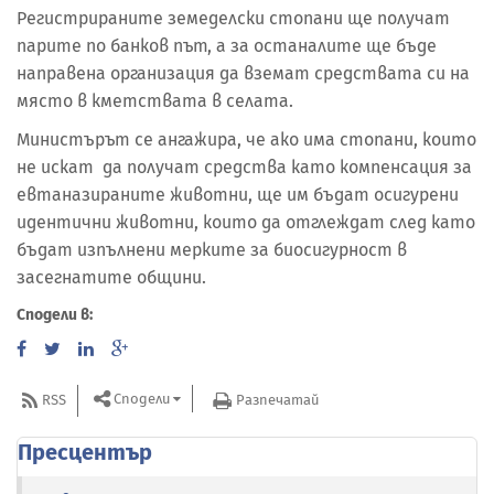
Регистрираните земеделски стопани ще получат
парите по банков път, а за останалите ще бъде
направена организация да вземат средствата си на
място в кметствата в селата.
Министърът се ангажира, че ако има стопани, които
не искат да получат средства като компенсация за
евтаназираните животни, ще им бъдат осигурени
идентични животни, които да отглеждат след като
бъдат изпълнени мерките за биосигурност в
засегнатите общини.
Сподели в:
Сподели
RSS
Разпечатай
Пресцентър