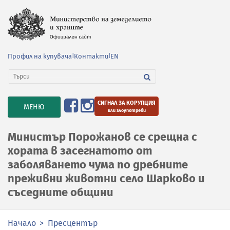
Профил на купувача
|
Контакти
|
EN
СИГНАЛ ЗА КОРУПЦИЯ
TOGGLE
МЕНЮ
или злоупотреби
NAVIGATION
Министър Порожанов се срещна с
хората в засегнатото от
заболяването чума по дребните
преживни животни село Шарково и
съседните общини
Начало
Пресцентър