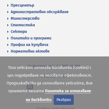
Пресцентър
Административно обслужване
Министерство
Статистика
Сектори
Политики и програми
Профил на купувача
Нормативни актове
Информация
02/985 11 383
Този уебсайт използва бисквитки (cookies) с
цел подобряване на неговата ефективност.
02/985 11 384
Продължавайки да използвате уебсайта, Вие
приемате нашата
Политика за използване
на бисквитки
Разбрах
Карта на сайта
Правна информация