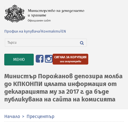
Профил на купувача
|
Контакти
|
EN
СИГНАЛ ЗА КОРУПЦИЯ
TOGGLE
МЕНЮ
или злоупотреби
NAVIGATION
Министър Порожанов депозира молба
до КПКОНПИ цялата информация от
декларацията му за 2017 г. да бъде
публикувана на сайта на комисията
Начало
Пресцентър