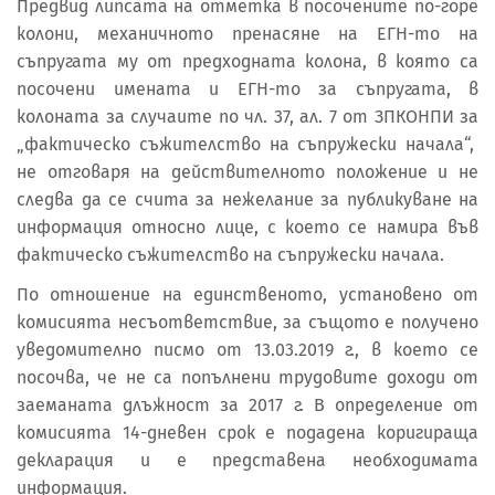
Предвид липсата на отметка в посочените по-горе
колони, механичното пренасяне на ЕГН-то на
съпругата му от предходната колона, в която са
посочени имената и ЕГН-то за съпругата, в
колоната за случаите по чл. 37, ал. 7 от ЗПКОНПИ за
„фактическо съжителство на съпружески начала“,
не отговаря на действителното положение и не
следва да се счита за нежелание за публикуване на
информация относно лице, с което се намира във
фактическо съжителство на съпружески начала.
По отношение на единственото, установено от
комисията несъответствие, за същото е получено
уведомително писмо от 13.03.2019 г., в което се
посочва, че не са попълнени трудовите доходи от
заеманата длъжност за 2017 г. В определение от
комисията 14-дневен срок е подадена коригираща
декларация и е представена необходимата
информация.