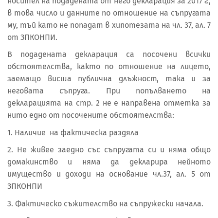
носител на подадената от него декларация за 2017 г.,
в това число и данните по отношение на съпругата
му, тъй като не попадат в хипотезата на чл. 37, ал. 7
от ЗПКОНПИ.
В подадената декларация са посочени всички
обстоятелства, както по отношение на лицето,
заемащо висша публична длъжност, така и за
неговата съпруга. При попълването на
декларацията на стр. 2 не е направена отметка за
нито едно от посочените обстоятелства:
1. Наличие на фактическа раздяла
2. Не живее заедно със съпругата си и няма общо
домакинство и няма да декларира нейното
имущество и доходи на основание чл.37, ал. 5 от
ЗПКОНПИ
3. Фактическо съжителство на съпружески начала.