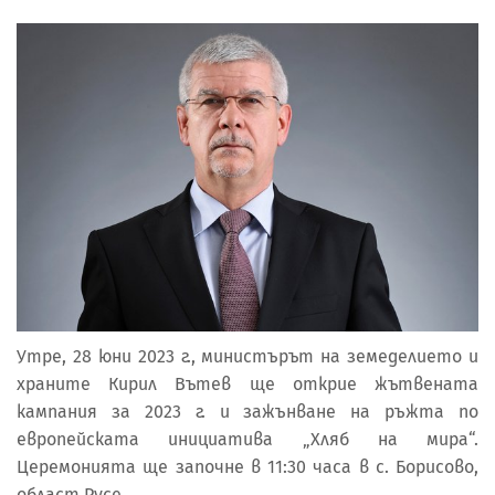
Утре, 28 юни 2023 г., министърът на земеделието и
храните Кирил Вътев ще открие жътвената
кампания за 2023 г. и зажънване на ръжта по
европейската инициатива „Хляб на мира“.
Церемонията ще започне в 11:30 часа в с. Борисово,
област Русе.