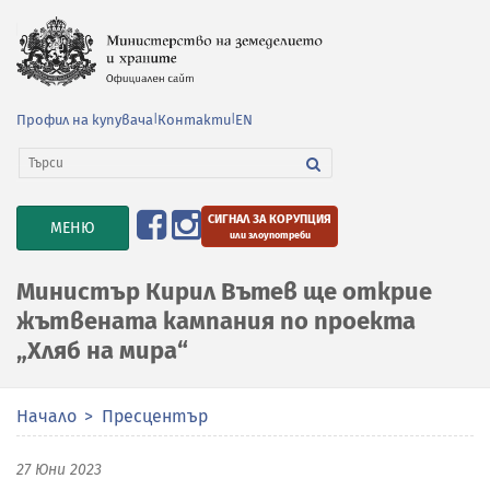
Профил на купувача
|
Контакти
|
EN
СИГНАЛ ЗА КОРУПЦИЯ
TOGGLE
МЕНЮ
или злоупотреби
NAVIGATION
Министър Кирил Вътев ще открие
жътвената кампания по проекта
„Хляб на мира“
Начало
Пресцентър
27 Юни 2023