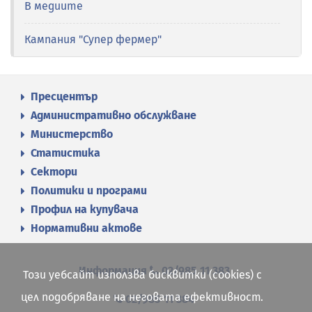
В медиите
Кампания "Супер фермер"
Пресцентър
Административно обслужване
Министерство
Статистика
Сектори
Политики и програми
Профил на купувача
Нормативни актове
Информация
02/985 11 383
Този уебсайт използва бисквитки (cookies) с
цел подобряване на неговата ефективност.
02/985 11 384