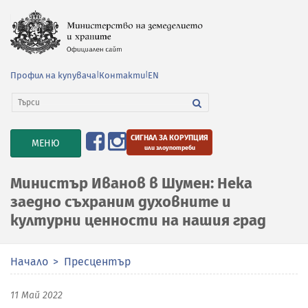
Профил на купувача
|
Контакти
|
EN
СИГНАЛ ЗА КОРУПЦИЯ
TOGGLE
МЕНЮ
или злоупотреби
NAVIGATION
Министър Иванов в Шумен: Нека
заедно съхраним духовните и
културни ценности на нашия град
Начало
Пресцентър
11 Май 2022