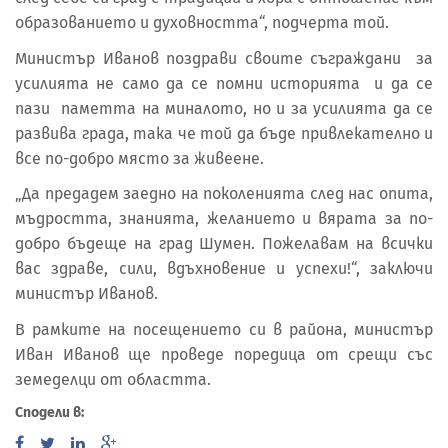
образованието и духовността“, подчерта той.
Министър Иванов поздрави своите съграждани за
усилията не само да се помни историята и да се
пази паметта на миналото, но и за усилията да се
развива града, така че той да бъде привлекателно и
все по-добро място за живеене.
„Да предадем заедно на поколенията след нас опита,
мъдростта, знанията, желанието и вярата за по-
добро бъдеще на град Шумен. Пожелавам на всички
вас здраве, сили, вдъхновение и успехи!“, заключи
министър Иванов.
В рамките на посещението си в района, министър
Иван Иванов ще проведе поредица от срещи със
земеделци от областта.
Сподели в: