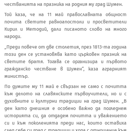
честванията на празника на родния му град Шумен.
Той каза, че на 11 май православната общност
почита светите равноапостоли и просветители
Кирил и Методий, дали писаното слово на много
народи.
„Преди повече от две столетия, през 1813-та година
този ден се установява като църковен празник на
светите братя. Тогава се организира и първото
гражданско честване в Шумен“, каза аграрният
министър.
По думите му 11 май е свързан не само с почитта
към делото на славянските първоучители, но и с
духовните и културни традиции на град Шумен. „В
ден като днешния е особено важно да погледнем
историята си, да отдадем почитта и уважението
си и към поколенията преди нас, които оставиха
след себе си град с традиции и хора с отношение към