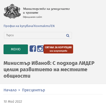
Профил на купувача
|
Контакти
|
EN
СИГНАЛ ЗА КОРУПЦИЯ
TOGGLE
МЕНЮ
или злоупотреби
NAVIGATION
Министър Иванов: С подхода ЛИДЕР
целим развитието на местните
общности
Начало
Пресцентър
10 Май 2022