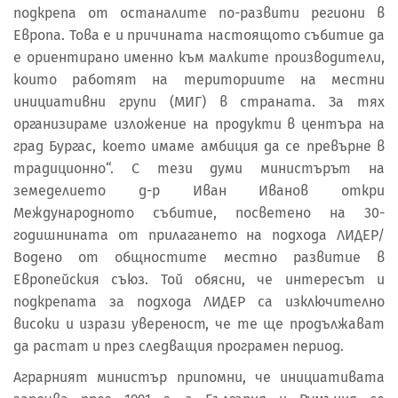
подкрепа от останалите по-развити региони в
Европа. Това е и причината настоящото събитие да
е ориентирано именно към малките производители,
които работят на териториите на местни
инициативни групи (МИГ) в страната. За тях
организираме изложение на продукти в центъра на
град Бургас, което имаме амбиция да се превърне в
традиционно“. С тези думи министърът на
земеделието д-р Иван Иванов откри
Международното събитие, посветено на 30-
годишнината от прилагането на подхода ЛИДЕР/
Водено от общностите местно развитие в
Европейския съюз. Той обясни, че интересът и
подкрепата за подхода ЛИДЕР са изключително
високи и изрази увереност, че те ще продължават
да растат и през следващия програмен период.
Аграрният министър припомни, че инициативата