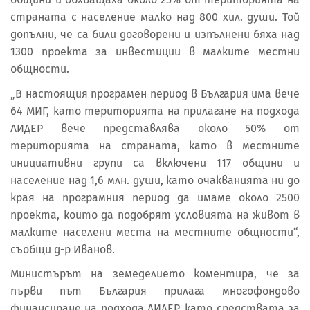
страната с население малко над 800 хил. души. Той
допълни, че са били договорени и изпълнени бяха над
1300 проекта за инвестиции в малките местни
общности.
„В настоящия програмен период в България има вече
64 МИГ, като територията на прилагане на подхода
ЛИДЕР вече представлява около 50% от
територията на страната, като в местните
инициативни групи са включени 117 общини и
население над 1,6 млн. души, като очакванията ни до
края на програмния период да имаме около 2500
проекта, които да подобрят условията на живот в
малките населени места на местните общности“,
съобщи д-р Иванов.
Министърът на земеделието коментира, че за
първи път България прилага многофондово
финансиране на подхода ЛИДЕР, като средствата за