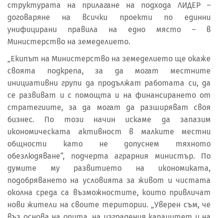
структурата на прилагане на подхода ЛИДЕР –
договаряне на всички проекти по единни
унифицирани правила на едно място – в
Министерство на земеделието.
„Екипът на Министерство на земеделието ще окаже
своята подкрепа, за да могат местните
инициативни групи да продължат работата си, да
се развиват и с помощта и на финансирането от
стратегиите, за да могат да разширяват своя
бизнес. По този начин искаме да запазим
икономическата активност в малките местни
общности като не допуснем тяхното
обезлюдяване“, подчерта аграрния министър. По
думите му развитието на икономиката,
подобряването на условията за живот и чистата
околна среда са възможностите, които привличат
нови жители на своите територии. „Уверен съм, че
въз основа на опита, на изградения капацитет и на