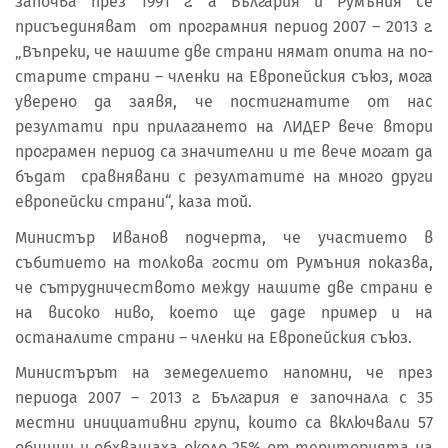
започва през 1991 г. а България и Румъния се
присъединяват от програмния период 2007 – 2013 г.
„Въпреки, че нашите две страни нямат опита на по-
старите страни – членки на Европейския съюз, мога
уверено да заявя, че постигнатите от нас
резултати при прилагането на ЛИДЕР вече втори
програмен период са значителни и те вече могат да
бъдат сравнявани с резултатите на много други
европейски страни“, каза той.
Министър Иванов подчерта, че участието в
събитието на толкова гости от Румъния показва,
че сътрудничеството между нашите две страни е
на високо ниво, което ще даде пример и на
останалите страни – членки на Европейския съюз.
Министърът на земеделието напомни, че през
периода 2007 – 2013 г. България е започнала с 35
местни инициативни групи, които са включвали 57
общини и обхващаха около 25% от територията на