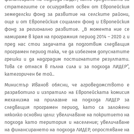
стратегиите се осигуряват освен от Европейския
земеделски фонд за развитие на селските райони,
още и от Европейския социален фонд и Европейския
фонд за регионално развитие. „В момента ние се
намираме в края на програмния период 2014 – 2020 г. и
пред нас стои задачата да подготвим следващия
програмен период така, че да избегнем допуснатите
грешки и да надградим постигнатите резултати.
Това се отнася в пълна сила и за подхода ЛИДЕР“,
категоричен бе той..
Министър Иванов обясни, че агроведомството е
разработило и изпратило на Европейската комисия
механизма на прилагане на подхода ЛИДЕР за
следващия програмен период, като са заложени
няколко основни цели: увеличаване на покритието на
подхода като територия и население; увеличаване
на финансирането на подхода ЛИДЕР, опростяване на