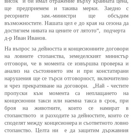
висок
и би имал отражение върху крайната цена,
ще предприемем и такива мерки. Заедно с
ресорните зам.-министри ще обсъдим
възможностите. Нашата цел е до края на сезона да
достигнем нивата на цените от лятото“,
подчерта
д-р Иван Иванов.
На въпрос за дейността и концесионните договори
на ловните стопанства, земеделският министър
отговори, че в момента се извършва проверка и
анализ на състоянието им и при констатирани
нарушения ще се търси отговорност, включително
и чрез прекратяване на договори.
„Най - честите
пропуски към момента са неплащането на
концесионни такси или наемна такса в срок, при
броя на животните, които се намират в
стопанството
и разходите за дейностите, които се
споделят между концесионера и съответното ловно
стопанство. Целта ни
е да защитим държавния