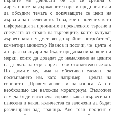
първите ми дейности бе да се срещна с
директорите на държавните горски предприятия и
да обсъдим темата с покачващите се цени на
дървата за населението. Това, което получих като
информация за причините е прекаленото търсене и
спекулата от страна на търговците, които купуват
дървесината и я доставят до крайния потребител“,
коментира министър Иванов и посочи, че
целта
е
до края на януари да бъдат предложени конкретни
мерки, които да доведат до намаляване на цените
на дървата за огрев през
този отоплителен сезон.
По думите му, има и обективен елемент за
поскъпването им, като например
цената на
горивото. „Правим анализ и на износа. Ако е
необходимо ще наложим мораториум. Възложил
съм да бъде изготвена справка каква дървесина е
изнесена и какви количества са заложени да бъдат
реализирани зад граница. Ако този процент е