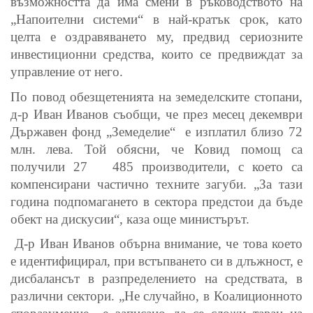
възможността да има смени в ръководството на
„Напоителни системи“ в най-кратък срок, като
целта е оздравяването му, предвид сериозните
инвестиционни средства, които се предвиждат за
управление от него.
По повод обезщетенията на земеделските стопани,
д-р Иван Иванов съобщи, че през месец декември
Държавен фонд „Земеделие“
е изплатил близо 72
млн. лева. Той обясни, че Ковид помощ са
получили 27
485 производители, с което са
компенсирани частично техните загуби. „За тази
година подпомагането в сектора предстои да бъде
обект на дискусии“, каза още министърът.
Д-р Иван Иванов обърна внимание, че това което
е идентифицирал, при встъпването си в длъжност, е
дисбалансът в разпределението на средствата, в
различни сектори. „Не случайно, в Коалиционното