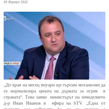
05 Януари 2022
„До края на месец януари ще търсим механизми да
се нормализира цената на дървата за огрев
в
страната“. Това заяви
министърът на земеделието
д-р Иван Иванов в
ефира на bTV. „Една от