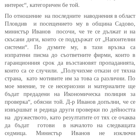
интерес“, категоричен бе той.
По отношение
на последните
наводнения в област
Пловдив
и посещението му в община Садово,
министър Иванов
посочи, че те се дължат и на
скъсани диги, които се поддържат от „Напоителни
системи“. По думите му, в тази връзка са
изпратени писма до съответните фирми, които в
гаранционния срок да възстановят пропаданията,
които са се случили. „Получихме откази от тяхна
страна,
като мотивите им за това са различни. По
мое мнение, те се несериозни и материалите ще
бъдат предадени на Икономическа полиция за
проверка“, обясни той. Д-р Иванов допълни, че се
извършват и редица други проверки по дейността
на
дружеството, като резултатите от тях се очаква
да бъдат
готови
в началото на следващата
седмица. Министър Иванов не изключи