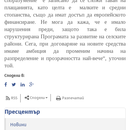
споразумение
е записано да се сложи таван на
плащанията, като целта е
малките и средни
стопанства, също да имат достъп да европейското
финансиране. Не мога да кажа, че е имало
нарушения преди, защото така е била
структурирана Програмата за развитие на селските
райони. Сега, при договаряне на новите средства
имаме амбиция да променим начина на
разпределение и прозрачността най-вече“, уточни
той.
Сподели в:
Сподели
RSS
Разпечатай
Пресцентър
Новини