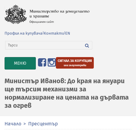
Профил на купувача
|
Контакти
|
EN
СИГНАЛ ЗА КОРУПЦИЯ
TOGGLE
МЕНЮ
или злоупотреби
NAVIGATION
Министър Иванов: До края на януари
ще търсим механизми за
нормализиране на цената на дървата
за огрев
Начало
Пресцентър