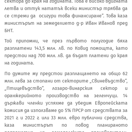
сектора до края на годината. Това е високо вдигната
летва и оттук нататък всеки министър трябва да
се стреми да осигури това финансиране“. Това каза
министърът на земеделието д-р Иван Иванов пред
БНТ.
Той припомни, че през първото полугодие бяха
разплатени 143,5 млн. лв. по Ковид помощта, като
предстои над 700 млн. лв. да бъдат платени до края
на годината.
По думите му предстои разплащането на общо 62
млн. лева за стопани от секторите „Свиневъдство“,
„Птицевъдство“, лозаро-винарския сектор и
оранжерийното производство на зеленчуци. 14
държави членки успяхме да убедим Европейската
комисия да използваме до 5% ПРСР от средствата за
2021 г. и 2022 г. или 33 млн. евро публични средства,
каза министърът по повод планираното