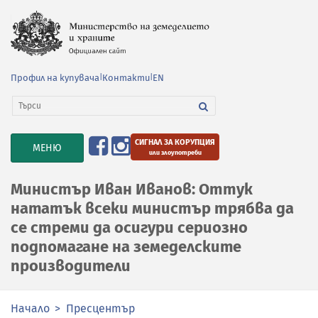
Профил на купувача
|
Контакти
|
EN
СИГНАЛ ЗА КОРУПЦИЯ
TOGGLE
МЕНЮ
или злоупотреби
NAVIGATION
Министър Иван Иванов: Оттук
нататък всеки министър трябва да
се стреми да осигури сериозно
подпомагане на земеделските
производители
Начало
Пресцентър