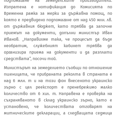
подпомагане на земеделските производители.
Изпратена е нотификация до Комисията по
Временна рамка за мерки за държавна помощ, по
която е предвидено подпомагане от над 450 млн. лв.
от държавния бюджет, като трябва да започне
приемът на документи, допълни министър Иван
Иванов. „Направихме така, че процесът да бъде
необратим, служебният кабинет трябва да
организира приема на документи и да разплати
средствата“, посочи той.
Министърът на земеделието съобщи по отношение
пшеницата, че прибраната реколта в страната е
над 6 млн. т и на този фон внесеното украинско
зърно с цел реекспорт е пренебрежимо малко
количество от 6 хил. т. Направена е проверка на
съхраняваното в склад украинско зърно, като е
установено, че количествата отговарят на
митническите декларации, а следващата седмица