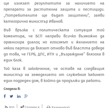
ще излязат резултатите за наличието на
препарати за растителна защита и пестициди.
„Потребителите ще бъдат защитени“, заяви
категорично министър Иванов.
Във връзка с политическата ситуация той
коментира, че БСП направи всичко възможно да
организира диалог, но егоизмът и желанието на
някои партии да влязат отново във властта доведе
до това, че ГЕРБ, ДПС, ИТН и „Възраждане“ влязоха в
един блок.
Той каза в заключение, че оставя на следващия
министър на земеделието от служебния кабинет
един подреден дом, в който да продължи да работи.
Сподели в:
Сподели
RSS
Разпечатай