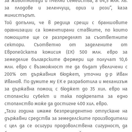
за животновъди и пчелни семейства, а 64,5 млн. лв.
за плодове и зеленчуци, ориз и рози“, каза
министърът.
Той допълни, че в редица срещи с браншовите
организации са коментирани ставките, по които
помощите ще се разпределят за съответните
сектори. Съответно от заделените от
Европейската комисия (ЕК) 500 млн. евро за
земеделие българските фермери ще получат 10,6
млн. евро с възможност те да бъдат увеличени с
200% от държавния бюджет, уточни д-р Иван
Иванов. По думите му ЕК е разработила и механизъм
за държавна помощ с бюджет до 35 хил. евро на
стопански субект и така подкрепата за едно
стопанство може да достигне 400 хил. евро.
„Тази година имаме безпрецедентно отпускане на
държавни средства за земеделските производители
с цел да се осигури продоволствена сигурност, да