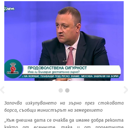
Започва изкупуването на зърно през стоковата
борса, съобщи министърът на земеделието
„Към днешна дата се очаква да имаме добра реколта
както от есенните, така и от пролетните