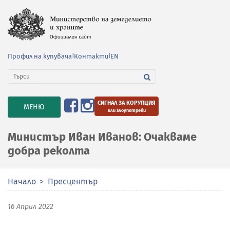
Профил на купувача
|
Контакти
|
EN
СИГНАЛ ЗА КОРУПЦИЯ
TOGGLE
МЕНЮ
или злоупотреби
NAVIGATION
Министър Иван Иванов: Очакваме
добра реколта
Начало
Пресцентър
16 Април 2022