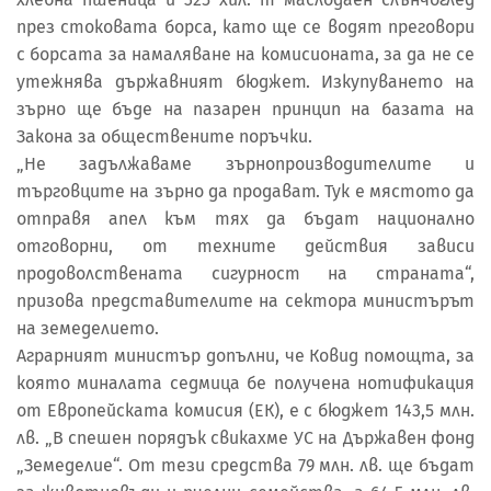
през стоковата борса, като ще се водят преговори
с борсата за намаляване на комисионата, за да не се
утежнява държавният бюджет. Изкупуването на
зърно ще бъде на пазарен принцип на базата на
Закона за обществените поръчки.
„Не задължаваме зърнопроизводителите и
търговците на зърно да продават. Тук е мястото да
отправя апел към тях да бъдат национално
отговорни, от техните действия зависи
продоволствената сигурност на страната“,
призова представителите на сектора министърът
на земеделието.
Аграрният министър допълни, че Ковид помощта, за
която миналата седмица бе получена нотификация
от Европейската комисия (ЕК), е с бюджет 143,5 млн.
лв. „В спешен порядък свикахме УС на Държавен фонд
„Земеделие“. От тези средства 79 млн. лв. ще бъдат