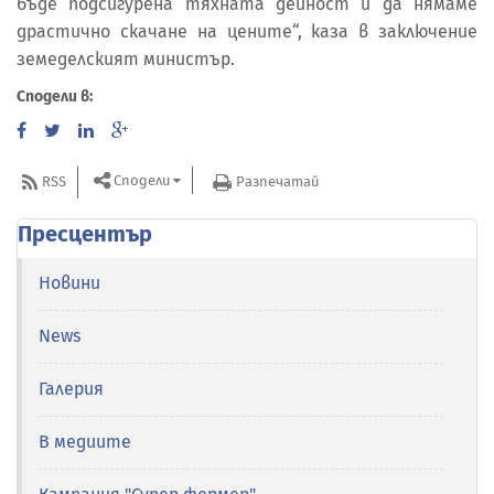
бъде подсигурена тяхната дейност и да нямаме
драстично скачане на цените“, каза в заключение
земеделският министър.
Сподели в:
Сподели
RSS
Разпечатай
Пресцентър
Новини
News
Галерия
В медиите