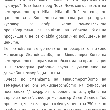
култури“. Това каза пред Nova News министърът на
земеделието д-р Иван Иванов. Той уточни, че
данните за развитието на пшеница, рапица и други
кулртури са добри, като земеделските
производители се грижат за своята бъдеща
продукция и не се очаква драстично повишение на
цените.
За плановете за допълване на резерва от зърно
министър Иванов заяви, че Министерството на
земеделието е направило необходимата организация
и е създадена работна група с участието на
Държавния резерв, ДАНС и НАП.
„Вчера по сметката на Министерството на
земеделието от Министерството на финасите
постъпиха 1,1 млрд. лв. и реалното изкупуване на
зърно започва“, съобщи министър Иван Иванов. Той
припомни, че е планирано изкупуването на 750 хил. т
хлебна пшеница и 325 хил. т маслодаен слънчоглед