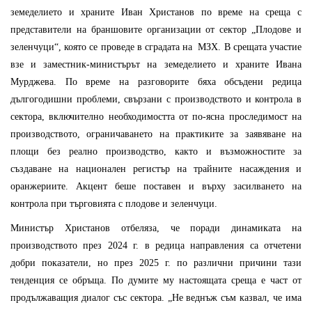
земеделието и храните Иван Христанов по време на среща с
представители на браншовите организации от сектор „Плодове и
зеленчуци“, която се проведе в сградата на МЗХ. В срещата участие
взе и заместник-министърът на земеделието и храните Ивана
Мурджева. По време на разговорите бяха обсъдени редица
дългогодишни проблеми, свързани с производството и контрола в
сектора, включително необходимостта от по-ясна проследимост на
производството, ограничаването на практиките за заявяване на
площи без реално производство, както и възможностите за
създаване на национален регистър на трайните насаждения и
оранжериите. Акцент беше поставен и върху засилването на
контрола при търговията с плодове и зеленчуци.
Министър Христанов отбеляза, че поради динамиката на
производството през 2024 г. в редица направления са отчетени
добри показатели, но през 2025 г. по различни причини тази
тенденция се обръща. По думите му настоящата среща е част от
продължаващия диалог със сектора. „Не веднъж съм казвал, че има