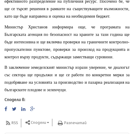
ефективното разпределение на публичния ресурс. Посочено бе, че
ще се търсят решения в рамките на съществуващите възможности,
като ще бъде направена и оценка на необходимия бюджет.
Министър Христанов информира още, че програмата на
Българската агенция по безопасност на храните за тази година ще
бъде интензивна и ще включва проверки на граничните контролно-
пропускателни пунктове, проверки за произход на продукцията и
контрол върху продукти, съдържащи заместващи суровини.
В заключение земеделският министър изрази уверение, че диалогът
със сектора ще продължи и ще се работи по конкретни мерки за
подобряване на условията за производство и пазарна реализация на
българските плодове и зеленчуци.
Сподели в:
Сподели
RSS
Разпечатай