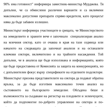
90% има готовност“ информира заместник-министър Мурджева. Тя
допълни, че са обмислени различни варианти и са включени
максимално допустими препарати спрямо вредителя, като процесът
няма да бъде забавен излишно.
Министърът информира участниците в срещата, че Министерството
на земеделието и храните вече е започнало специализиран анализ
на млечния сектор, като се очаква в края на тази седмица или
началото на следващата да започнат анализи и на останалите
ключови сектори, включително и на трайните насаждения. Той
допълни, че в анализа ще бъде използвана и информацията, която
ще бъде предоставена от Комисията за защита на конкуренцията, но
с допълнителен фокус върху спецификите на отделните подсектори.
Министърът призова представителите на сектора да подават обратна
връзка, за да бъде изготвен максимално точен анализ на
състоянието на българското земеделие. Обсъдена беше и
възможността за създаване на регистър на плодовете и зеленчуците,
който да подпомогне по-доброто управление на сектора и по-