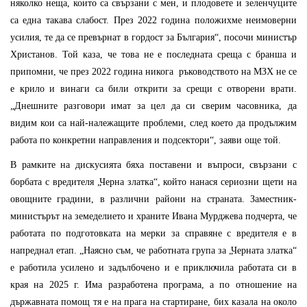
няколко неща, които са свързани с мен, и плодовете и зеленчуците
са една такава слабост. През 2022 година положихме неимоверни
усилия, те да се превърнат в гордост за България“, посочи министър
Христанов. Той каза, че това не е последната среща с бранша и
припомни, че през 2022 година никога ръководството на МЗХ не се
е крило и винаги са били открити за срещи с отворени врати.
„Днешните разговори имат за цел да си сверим часовника, да
видим кои са най-належащите проблеми, след което да продължим
работа по конкретни направления и подсектори“, заяви още той.
В рамките на дискусията бяха поставени и въпроси, свързани с
борбата с вредителя „Черна златка“, който нанася сериозни щети на
овощните градини, в различни райони на страната. Заместник-
министърът на земеделието и храните Ивана Мурджева подчерта, че
работата по подготовката на мерки за справяне с вредителя е в
напреднал етап. „Наясно съм, че работната група за „Черната златка“
е работила усилено и задълбочено и е приключила работата си в
края на 2025 г. Има разработена програма, а по отношение на
държавната помощ тя е на прага на стартиране, бих казала на около