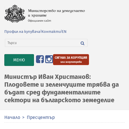
Профил на купувача
|
Контакти
|
EN
СИГНАЛ ЗА КОРУПЦИЯ
TOGGLE
МЕНЮ
или злоупотреби
NAVIGATION
Министър Иван Христанов:
Плодовете и зеленчуците трябва да
бъдат сред фундаменталните
сектори на българското земеделие
Начало
Пресцентър