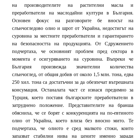
на производителите на растителни масла и
преработватели на маслодайни култури в България.
Основен фокус на разговорите бе вносът на
слънчогледово олио и шрот от Украйна, недостигът на
суровина за местните преработватели и гарантирането
на безопасността на продукцията. От Сдружението
подчертаха, че основният проблем пред сектора в
момента е осигуряването на суровина. Въпреки че
България произвежда значителни количества
слънчоглед, от общия добив от около 1,5 млн. тона, едва
250 хил. тона са достатъчни за да обезпечат вътрешната
консумация. Останалата част се изнася предимно за
Турция, което поставя българските преработватели в
затруднено положение. Представителите на бранша
обясниха, че се борят с конкуренцията на по-евтиното
олио от Украйна, което влиза без вносно мито. Те
подчертаха, че олиото е сред малкото стоки, които
запазват стабилни нива на цените именно заради