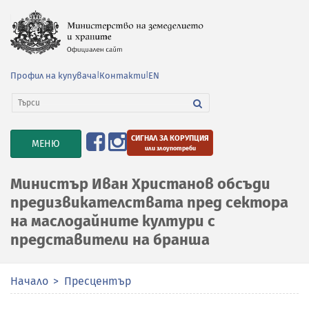
Профил на купувача
|
Контакти
|
EN
СИГНАЛ ЗА КОРУПЦИЯ
TOGGLE
МЕНЮ
или злоупотреби
NAVIGATION
Министър Иван Христанов обсъди
предизвикателствата пред сектора
на маслодайните култури с
представители на бранша
Начало
Пресцентър