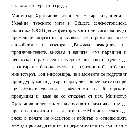
силната конкурентна среда.
Министър Христанов заяви, че макар ситуацията в
Украйна, турските мита и Общата селскостопанска
политика (ОСП) да са фактори, които не могат да бъдат
променени директно, държавата се стреми да внесе
спокойствие в сектора. „Виждам реакциите на
производителите, виждам и вашите. Има първичен и
неосъзнат страх сред фермерите, но нашата цел е да
гарантираме безопасността на суровината“, отбеляза
министърът. Той информира, че в момента се подготвят
процедури, които да гарантират, че европейските пазари
ще останат уверени в качеството на българската
продукция и няма да се отказват от нея. Министър
Христанов подчерта, че ведомството няма желание да
пречи на никого и изрази готовност Министерството да
влезе в ролята на медиатор и арбитър в отношенията
между производителите и преработвателите, ако това е