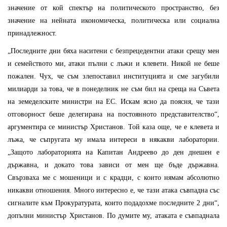
значение от кой спектър на политическото пространство, без
значение на нейната икономическа, политическа или социална
принадлежност.
„Последните дни бяха наситени с безпрецедентни атаки срещу мен
и семейството ми, атаки пълни с лъжи и клевети. Никой не беше
пожален. Чух, че съм злепоставил институцията и сме загубили
милиарди за това, че в понеделник не съм бил на среща на Съвета
на земеделските министри на ЕС. Искам ясно да поясня, че тази
отговорност беше делегирана на постоянното представителство“,
аргументира се министър Христанов. Той каза още, че е клевета и
лъжа, че съпругата му имала интереси в някакви лаборатории.
„Защото лабораторията на Капитан Андреево до ден днешен е
държавна, и докато това зависи от мен ще бъде държавна.
Свързваха ме с мошеници и с крадци, с които нямам абсолютно
никакви отношения. Много интересно е, че тази атака съвпадна със
сигналите към Прокуратурата, които подадохме последните 2 дни“,
допълни министър Христанов. По думите му, атаката е съвпаднала