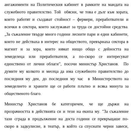
ангажименти на Политическия кабинет в рамките на мандата на
служебното правителство. Той обясни, че това е дълг към хората,
които работят и създават стойност – фермери, преработватели и
всички в сектора, които заслужават за труда си достойни средства.
„За съжаление твърде много години лесните пари и едни кабинети,
които не действаха в интерес на обществото, превърнаха сектора в
магнит и за хора, които нямат нищо общо с дейността на
земеделеца или преработвателя, а по-скоро се интересуват
единствено от лични облаги“, посочи министър Христанов. По
думите му колкото и месеца да има служебното правителство до
последния му ден, до последния му час в Министерството на
земеделието и храните ще се работи плътно и всяка минута за
общественото благо.
Министър Христанов бе категоричен, че ще държи на
прозрачността в действията си и тези на екипа му. “За съжаление
тази сграда в продължение на доста години се превръщаше по-
скоро в задкулисие, в театър, в който са спуснати черни завеси,