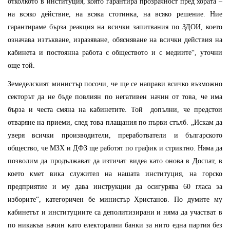
отколкото в институция, която гарантира прозрачност пред хората –
на всяко действие, на всяка стотинка, на всяко решение. Ние
гарантираме бърза реакция на всички запитвания по ЗДОИ, което
означава изтъкване, изразяване, обясняване на всички действия на
кабинета и постоянна работа с обществото и с медиите“, уточни
още той.
Земеделският министър посочи, че ще се направи всичко възможно
секторът да не бъде повлиян по негативен начин от това, че има
бърза и честа смяна на кабинетите. Той допълни, че предстои
отваряне на приеми, след това плащания по първи стълб. „Искам да
уверя всички производители, преработватели и българското
общество, че МЗХ и ДФЗ ще работят по график и стриктно. Няма да
позволим да продължават да изтичат видеа като онова в Доспат, в
което кмет вика служител на нашата институция, на горско
предприятие и му дава инструкции да осигурява 60 гласа за
изборите“, категоричен бе министър Христанов. По думите му
кабинетът и институциите са деполитизирани и няма да участват в
по никакъв начин като електорални банки за нито една партия без