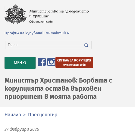
Профил на купувача
|
Контакти
|
EN
СИГНАЛ ЗА КОРУПЦИЯ
TOGGLE
МЕНЮ
или злоупотреби
NAVIGATION
Министър Христанов: Борбата с
корупцията остава върховен
приоритет в моята работа
Начало
Пресцентър
27 Февруари 2026