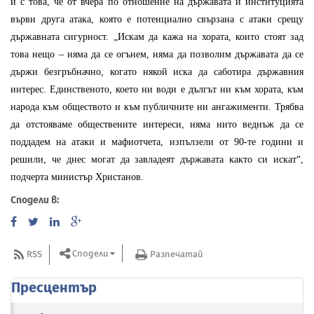
и с това, че от вчера по отношение на държавата и институцията
върви друга атака, която е потенциално свързана с атаки срещу
държавната сигурност. „Искам да кажа на хората, които стоят зад
това нещо – няма да се огънем, няма да позволим държавата да се
държи безгръбначно, когато някой иска да саботира държавния
интерес. Единственото, което ни води е дългът ни към хората, към
народа към обществото и към публичните ни ангажименти. Трябва
да отстояваме обществените интереси, няма нито веднъж да се
поддадем на атаки и мафиотчета, изпълзели от 90-те години и
решили, че днес могат да завладеят държавата както си искат“,
подчерта министър Христанов.
Сподели в:
Сподели
RSS
Разпечатай
Пресцентър