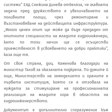
системи“ ЕАД Снежина Динева отбеляза, че главната
задача пред дружеството е увеличаването на
поливните площи, чрез ремонтиране и
възстановяване на действащата инфраструктура.
„Много ценен опит ще може да бъде предаден от
опитните специалисти на младите хидроинженери,
като по този начин ще се осъществи
приемственост в усвояването на добри практики“,
каза още тя.
От своя страна, доц. Каменова благодари на
министър Тахов за оказаната подкрепа. По думите й
още, Министерство на земеделието и храните е
първата институция, която се е отзовала на
нуждата за стимулиране на професионалната
реализация на младите хора в областта на
хидроинженерството.
Документът е допълнително споразумение към