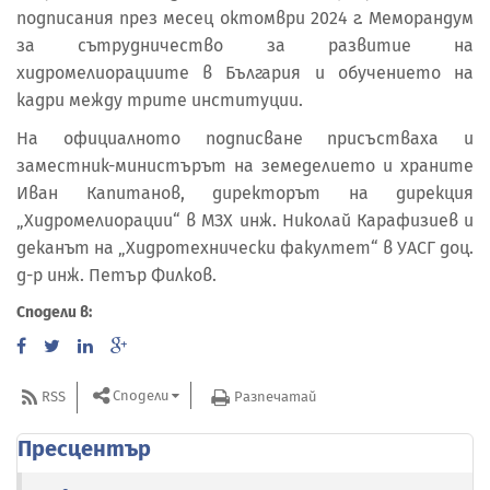
подписания през месец октомври 2024 г. Меморандум
за сътрудничество за развитие на
хидромелиорациите в България и обучението на
кадри между трите институции.
На официалното подписване присъстваха и
заместник-министърът на земеделието и храните
Иван Капитанов, директорът на дирекция
„Хидромелиорации“ в МЗХ инж. Николай Карафизиев и
деканът на „Хидротехнически факултет“ в УАСГ доц.
д-р инж. Петър Филков.
Сподели в:
Сподели
RSS
Разпечатай
Пресцентър