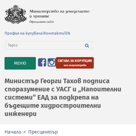
Профил на купувача
|
Контакти
|
EN
СИГНАЛ ЗА КОРУПЦИЯ
TOGGLE
МЕНЮ
или злоупотреби
NAVIGATION
Министър Георги Тахов подписа
споразумение с УАСГ и „Напоителни
системи“ ЕАД за подкрепа на
бъдещите хидростроителни
инженери
Начало
Пресцентър