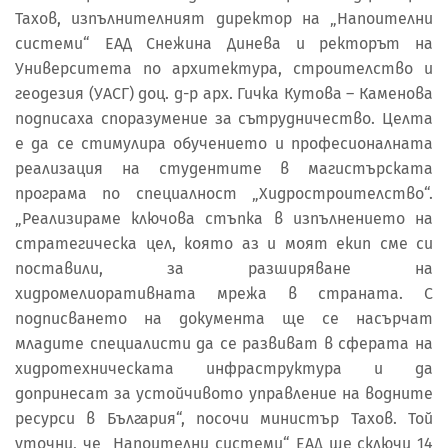
Тахов, изпълнителният директор на „Напоителни
системи“ ЕАД Снежина Динева и ректорът на
Университета по архитектура, строителство и
геодезия (УАСГ) доц. д-р арх. Гичка Кутова – Каменова
подписаха споразумение за сътрудничество. Целта
е да се стимулира обучението и професионалната
реализация на студентите в магистърската
програма по специалност „Хидростроителство“.
„Реализираме ключова стъпка в изпълнението на
стратегическа цел, която аз и моят екип сме си
поставили, за разширяване на
хидромелиоративната мрежа в страната. С
подписването на документа ще се насърчат
младите специалисти да се развиват в сферата на
хидротехническата инфраструктура и да
допринесат за устойчивото управление на водните
ресурси в България“, посочи министър Тахов. Той
уточни, че „Напоителни системи“ ЕАД ще сключи 14